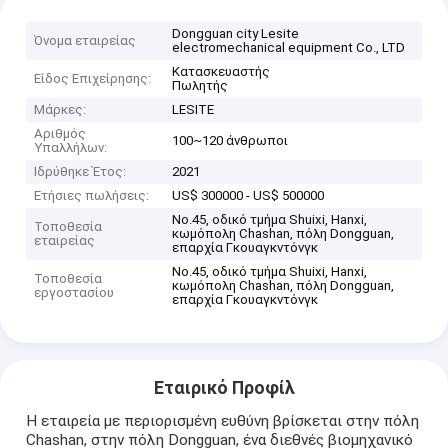
Dongguan city Lesite
Όνομα εταιρείας
electromechanical equipment Co., LTD
Κατασκευαστής
Είδος Επιχείρησης:
Πωλητής
Μάρκες:
LESITE
Αριθμός
100~120 άνθρωποι
Υπαλλήλων:
Ιδρύθηκε Έτος:
2021
Ετήσιες πωλήσεις:
US$ 300000 - US$ 500000
No.45, οδικό τμήμα Shuixi, Hanxi,
Τοποθεσία
κωμόπολη Chashan, πόλη Dongguan,
εταιρείας
επαρχία Γκουαγκντόνγκ
No.45, οδικό τμήμα Shuixi, Hanxi,
Τοποθεσία
κωμόπολη Chashan, πόλη Dongguan,
εργοστασίου
επαρχία Γκουαγκντόνγκ
Εταιρικό Προφίλ
Η εταιρεία με περιορισμένη ευθύνη βρίσκεται στην πόλη
Chashan, στην πόλη Dongguan, ένα διεθνές βιομηχανικό