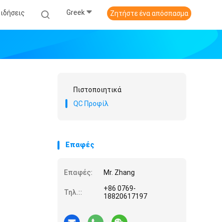
Greek
Ειδήσεις
Ζητήστε ένα απόσπασμα
Πιστοποιητικά
QC Προφίλ
Επαφές
Επαφές:
Mr. Zhang
+86 0769-
Τηλ.::
18820617197