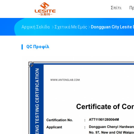
Σπίτι
Π
Αρχική Σελίδα
Σχετικά Με Εμάς
Dongguan City Lesite
QC Προφίλ