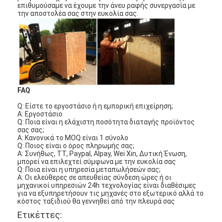
επιθυμούσαμε να έχουμε την άνευ ραφής συνεργασία με
Σχετικά με εμάς
την αποστολέα σας στην ευκολία σας.
Επισκεψή εργοστασίου
Έλεγχος ποιότητας
Επικοινωνήστε μαζί μας
FAQ
Ειδήσεις
Q: Είστε το εργοστάσιο ή η εμπορική επιχείρηση;
Α: Εργοστάσιο
Μιλήστε τώρα.
Q: Ποια είναι η ελάχιστη ποσότητα διαταγής προϊόντος
σας σας;
Α: Κανονικά το MOQ είναι 1 σύνολο
Q: Ποιος είναι ο όρος πληρωμής σας;
Α: Συνήθως, TT, Paypal, Alpay, Wei Xin, Δυτική Ένωση,
μπορεί να επιλεχτεί σύμφωνα με την ευκολία σας
Φίλτρο αέρα που κατασκευάζει τη μηχανή
Q: Ποια είναι η υπηρεσία μεταπωλήσεών σας;
Α: Οι ελεύθερες σε απευθείας σύνδεση ώρες ή οι
Μηχανή κατασκευής φίλτρων αέρα
μηχανικοί υπηρεσιών 24h τεχνολογίας είναι διαθέσιμες
για να εξυπηρετήσουν τις μηχανές στο εξωτερικό αλλά το
κόστος ταξιδιού θα γεννηθεί από την πλευρά σας
Φίλτρο τσεπών που κατασκευάζει τη μηχανή
Ετικέττες: