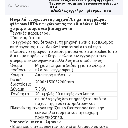
Πτυχώνοντας μηχανή εγγράφου φίλτρων
Υψηλό φως:
HEPA
,
Φάκελλος εγγράφου φίλτρων HEPA
Η υψηλά πτυχώνοντας μηχανή/Origami εγγράφου
φίλτρων HEPA πτυχώνοντας που διπλώνει Machin
χρησιμοποίησε για βιομηχανικό
Τεχνικές παράμετροι:
Τύπος: πρότυπα.
Το έγγραφο που διπλώνει τη μηχανή είναι ο εξοπλισμός
επεξεργασίας των υλικών theinternal στο φίλτρο
πλαισίων εγγράφου, το οποίο μπορεί να είναι appliedto το
δίπλωμα πυρήνων φίλτρων πλαισίων εγγράφου των
διαφορετικών υψών, κατάλληλος και αποδοτικός.
Όνομα
Μηχανή Origami (ειδική για το φίλτρο
προϊόντων
πλαισίων εγγράφου)
Χρώμα
Απαίτηση πελατών
Γενικές
2000*1500*2200mm
διαστάσεις
Δύναμη
7.5KW
Ταχύτητα
20 υψηλές 30 πτυχές ανά λεπτό
ο υπολοχαγός δεν επηρεάζεται από το
πάχος της τσάντας φίλτρων και
Πλεονέκτημα
χαρακτηρίζει το fastconnection, την
εύκολη λειτουργία και την ισχυρή
πρακτικότητα.
Υπηρεσία μεταπωλήσεων
• Ιδιαίτερα επιθεωρώντας τους εξοπλισμούς σε κάθε