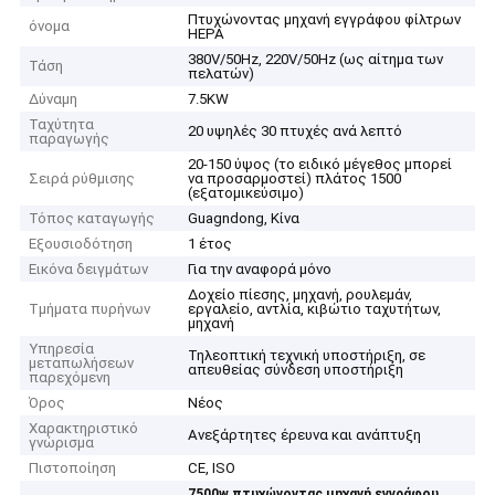
Πτυχώνοντας μηχανή εγγράφου φίλτρων
όνομα
HEPA
380V/50Hz, 220V/50Hz (ως αίτημα των
Τάση
πελατών)
Δύναμη
7.5KW
Ταχύτητα
20 υψηλές 30 πτυχές ανά λεπτό
παραγωγής
20-150 ύψος (το ειδικό μέγεθος μπορεί
Σειρά ρύθμισης
να προσαρμοστεί) πλάτος 1500
(εξατομικεύσιμο)
Τόπος καταγωγής
Guagndong, Κίνα
Εξουσιοδότηση
1 έτος
Εικόνα δειγμάτων
Για την αναφορά μόνο
Δοχείο πίεσης, μηχανή, ρουλεμάν,
Τμήματα πυρήνων
εργαλείο, αντλία, κιβώτιο ταχυτήτων,
μηχανή
Υπηρεσία
Τηλεοπτική τεχνική υποστήριξη, σε
μεταπωλήσεων
απευθείας σύνδεση υποστήριξη
παρεχόμενη
Όρος
Νέος
Χαρακτηριστικό
Ανεξάρτητες έρευνα και ανάπτυξη
γνώρισμα
Πιστοποίηση
CE, ISO
,
7500w πτυχώνοντας μηχανή εγγράφου