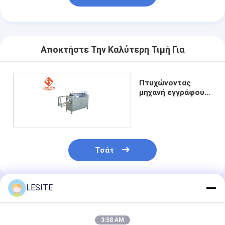
Φίλτρο τσαντών Hepa
Αποκτήστε Την Καλύτερη Τιμή Για
Πτυχώνοντας
μηχανή εγγράφου
φίλτρων HEPA
Τσάτ
LESITE
Συνιστώμενα Προϊόντα
3:58 AM