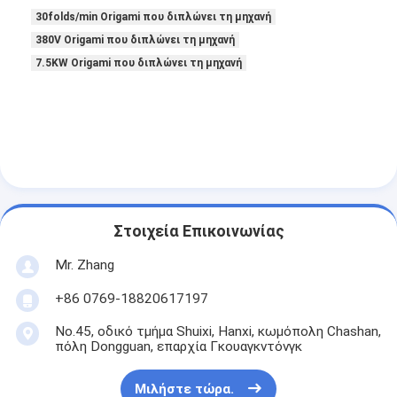
Αυτόματη μηχανή καρφώματος
30folds/min Origami που διπλώνει τη μηχανή
380V Origami που διπλώνει τη μηχανή
Ημι αυτόματη μηχανή καρφώματος
7.5KW Origami που διπλώνει τη μηχανή
Οξυγονοκολλητής πλαισίων
Φίλτρα Hepa κλιματισμού
φίλτρα εξαγνιστών αέρα
Φίλτρο τσαντών αργιλίου
Στοιχεία Επικοινωνίας
Φίλτρο τσαντών σκόνης
Mr. Zhang
Origami που διπλώνει τη μηχανή
+86 0769-18820617197
υπερηχητική ράβοντας μηχανή
No.45, οδικό τμήμα Shuixi, Hanxi, κωμόπολη Chashan,
πόλη Dongguan, επαρχία Γκουαγκντόνγκ
φίλτρο αέρα Μηχανή κατασκευής πλαισίων
Μιλήστε τώρα.