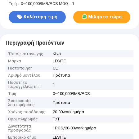
Τιμή：0~100,000RMB/PCS
MOQ：1
Καλύτερη τιμή
Μιλήστε τώρα.
Περιγραφή Προϊόντων
Τόπος καταγωγής
Κίνα
Μάρκα
LESITE
Πιστοποίηση
CE
Αριθμό μοντέλου
Πρότυπα
Ποσότητα
1
παραγγελίας min
Τιμή
0~100,000RMB/PCS
Συσκευασία
Πρότυπα
λεπτομέρειες
Χρόνος παράδοσης
20-30work ημέρα
Όροι πληρωμής
T/T
Δυνατότητα
1PCS/20-30work ημέρα
προσφοράς
Εμπορικό σήμα
LESITE