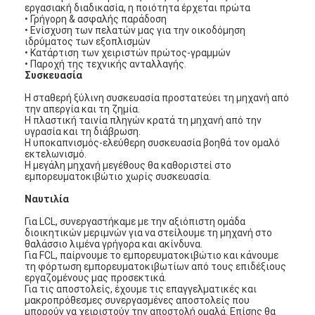
εργασιακή διαδικασία, η ποιότητα έρχεται πρώτα
• Γρήγορη & ασφαλής παράδοση
• Ενίσχυση των πελατών μας για την οικοδόμηση
ιδρύματος των εξοπλισμών
• Κατάρτιση των χειριστών πρώτος-γραμμών
• Παροχή της τεχνικής ανταλλαγής.
Συσκευασία
Η σταθερή ξύλινη συσκευασία προστατεύει τη μηχανή από
την απεργία και τη ζημία.
Η πλαστική ταινία πληγών κρατά τη μηχανή από την
υγρασία και τη διάβρωση.
Η υποκαπνισμός-ελεύθερη συσκευασία βοηθά τον ομαλό
εκτελωνισμό.
Η μεγάλη μηχανή μεγέθους θα καθοριστεί στο
εμπορευματοκιβώτιο χωρίς συσκευασία.
Ναυτιλία
Για LCL, συνεργαστήκαμε με την αξιόπιστη ομάδα
διοικητικών μεριμνών για να στείλουμε τη μηχανή στο
Σπίτι
θαλάσσιο λιμένα γρήγορα και ακίνδυνα.
Για FCL, παίρνουμε το εμπορευματοκιβώτιο και κάνουμε
Προϊόντα
τη φόρτωση εμπορευματοκιβωτίων από τους επιδέξιους
εργαζομένους μας προσεκτικά.
Για τις αποστολείς, έχουμε τις επαγγελματικές και
Βίντεο
μακροπρόθεσμες συνεργασμένες αποστολείς που
μπορούν να χειριστούν την αποστολή ομαλά. Επίσης θα