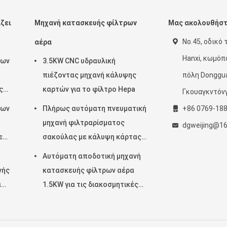
ζει
Μηχανή κατασκευής φίλτρων
Μας ακολουθήσ
No.45, οδικό 
αέρα
Hanxi, κωμόπ
ρων
3.5KW CNC υδραυλική
πιέζοντας μηχανή κάλυψης
πόλη Donggua
ς
καρτών για το φίλτρο Hepa
Γκουαγκντόν
την
ρων
Πλήρως αυτόματη πνευματική
+86 0769-18
μηχανή φιλτραρίσματος
dgweijing@1
ε
σακούλας με κάλυψη κάρτας
ια
πέντε κεφαλών
Αυτόματη αποδοτική μηχανή
νής
κατασκευής φίλτρων αέρα
α
1.5KW για τις διακοσμητικές
λουρίδες