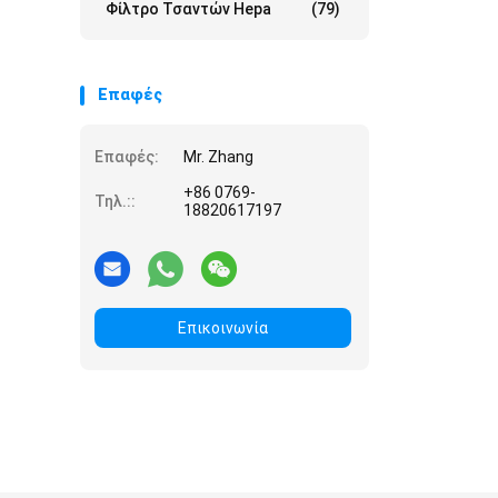
Φίλτρο Τσαντών Hepa
(79)
Επαφές
Επαφές:
Mr. Zhang
+86 0769-
Τηλ.::
18820617197
Επικοινωνία