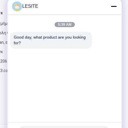
LESITE
τε
Στείλτε μας μήνυμα
τμήμα Shuixi,
5:39 AM
ολη Chashan,
Good day, what product are you looking 
n, επαρχία
for?
γκ
820617197
Στείλετε
63.com