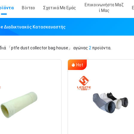
Επικοινωνήστε Μαζ
οϊόντα
Βίντεο
Σχετικά Με Εμάς
Ί Μας
use Διαδικτυακός Κατασκευαστής
ιδιά
「ptfe dust collector bag house」
αγώνας
2
προϊόντα.
Hot