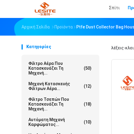
Σπίτι
Πρ
Αρχική Σελίδα
Προϊόντα
Ptfe Dust Collector Bag Ho
Κατηγορίες
λέξεις-κλε
Φίλτρο Αέρα Που
Κατασκευάζει Τη
(50)
Μηχανή...
Μηχανή Κατασκευής
(12)
Φίλτρων Αέρα...
Φίλτρο Τσεπών Που
Κατασκευάζει Τη
(18)
Μηχανή...
Αυτόματη Μηχανή
(10)
Καρφώματος...