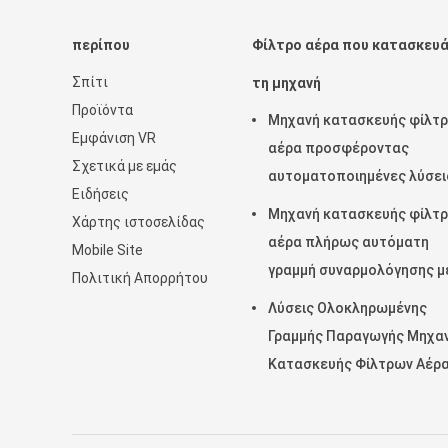
περίπου
Φίλτρο αέρα που κατασκευά
Σπίτι
τη μηχανή
Προϊόντα
Μηχανή κατασκευής φίλτ
Εμφάνιση VR
αέρα προσφέροντας
Σχετικά με εμάς
αυτοματοποιημένες λύσει
Ειδήσεις
σάκωσης και νίβωσης για 
Μηχανή κατασκευής φίλτ
Χάρτης ιστοσελίδας
παραγωγή και τη συνέπεια
αέρα πλήρως αυτόματη
Mobile Site
των σακουλών φίλτρου
γραμμή συναρμολόγησης μ
Πολιτική Απορρήτου
σύστημα ελέγχου Omron γ
Λύσεις Ολοκληρωμένης
υψηλής ταχύτητας και μη
Γραμμής Παραγωγής Μηχα
επανδρωμένη λειτουργία
Κατασκευής Φίλτρων Αέρ
Υψηλής Απόδοσης