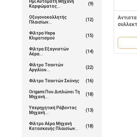
Ημι Αυτόματη Μηχανή
(9)
Καρφώματος...
Οξυγονοκολλητής
Αντιστα
(12)
Πλαισίων...
συλλεκτ
φίλτρων
Φίλτρα Hepa
(15)
καθαρίσ
Κλιματισμού
Φίλτρα Εξαγνιστών
(14)
Αέρα...
Φίλτρο Τσαντών
(22)
Αργιλίου...
Φίλτρο Τσαντών Σκόνης
(16)
Origami Που Διπλώνει Τη
(18)
Μηχανή...
Υπερηχητική Ράβοντας
(13)
Μηχανή...
Φίλτρο Αέρα Μηχανή
(18)
Κατασκευής Πλαισίων...