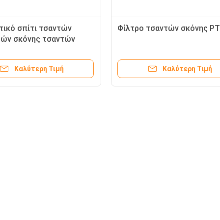
τικό σπίτι τσαντών
Φίλτρο τσαντών σκόνης P
ών σκόνης τσαντών
 PTFE 60% εύκολο να
ει
Καλύτερη Τιμή
Καλύτερη Τιμή