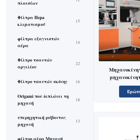
πλαισίων
Φίλτρα Hepa
15
κλιματισμού
φίλτρα εξαγνιστών
14
αέρα
Φίλτρο τσαντών
22
αργιλίου
Μηχανοκίνητ
μηχανοκίνητ
Φίλτρο τσαντών σκόνης
16
μηχανοκίνητ
μηχανοκίνητ
Ερώτ
Origami που διπλώνει τη
μηχανοκίνητ
18
μηχανή
υπερηχητική ράβοντας
13
μηχανή
φίλτρο αέρα Μηχανή