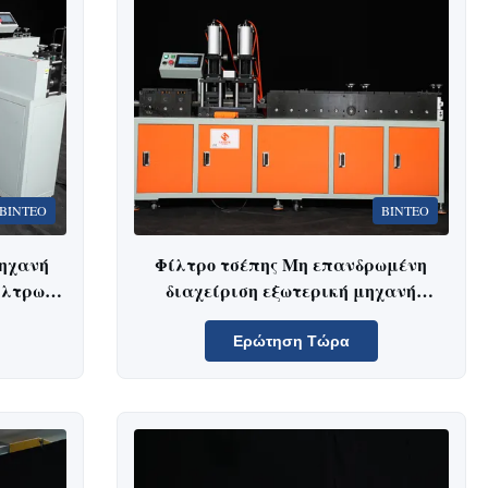
ΒΊΝΤΕΟ
ΒΊΝΤΕΟ
μηχανή
Φίλτρο τσέπης Μη επανδρωμένη
ίλτρων
διαχείριση εξωτερική μηχανή
ου
σχηματισμού πλαισίου 380vV 4.7KW
Ερώτηση Τώρα