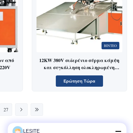
ΒΊΝΤΕΟ
ων από
12KW 380V σιδερένιο σύρμα κάμψη
220V
και συγκόλληση ολοκληρωμένη
μηχανή
Ερώτηση Τώρα
27
LESITE