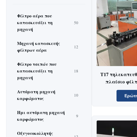
Φίλτρο αέρα που
κατασκευάζει τη
50
μηχανή
Μηχανή κατασκευής
12
φίλτρων αέρα
Φίλτρο τσεπών που
κατασκευάζει τη
18
T17 τηλεκατευθ
μηχανή
πλαίσιο φίλτ
τσεπών που δια
Αυτόματη μηχανή
10
220
Ερώτ
καρφώματος
Ημι αυτόματη μηχανή
9
καρφώματος
Οξυγονοκολλητής
12