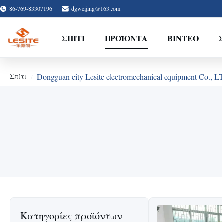
86-769-83307196
dgweijing@163.com
ΣΠΊΤΙ
ΠΡΟΪΌΝΤΑ
ΒΊΝΤΕΟ
Σπίτι
Dongguan city Lesite electromechanical equipment Co.
Κατηγορίες προϊόντων