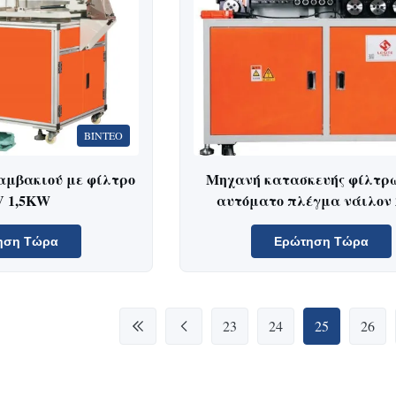
ΒΊΝΤΕΟ
αμβακιού με φίλτρο
Μηχανή κατασκευής φίλτρ
V 1,5KW
αυτόματο πλέγμα νάιλον 
ηση Τώρα
Ερώτηση Τώρα
23
24
25
26