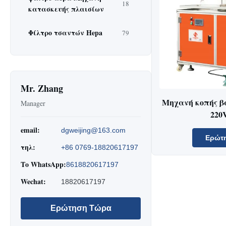
18
κατασκευής πλαισίων
Φίλτρο τσαντών Hepa
79
Mr. Zhang
Μηχανή κοπής β
Manager
220
email:
dgweijing@163.com
Ερώτ
τηλ:
+86 0769-18820617197
Το WhatsApp:
8618820617197
Wechat:
18820617197
Ερώτηση Τώρα