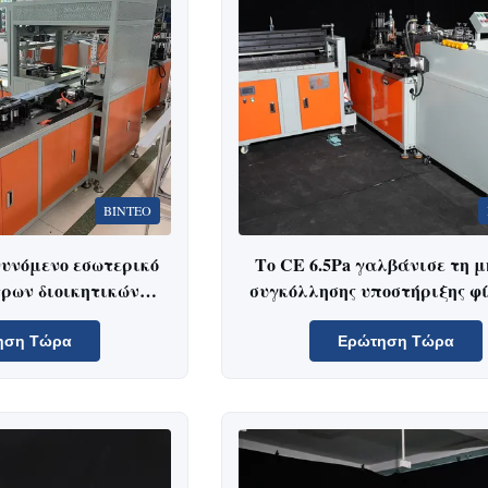
ΒΊΝΤΕΟ
υνόμενο εσωτερικό
Το CE 6.5Pa γαλβάνισε τη 
ρων διοικητικών
συγκόλλησης υποστήριξης φ
μορφώνει τη μηχανή
πιάτων καλωδίων σιδήρ
V 5.5KW
ηση Τώρα
Ερώτηση Τώρα