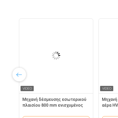
Μηχανή δέσμευσης εσωτερικού
Μηχανή
ου
πλαισίου 800 mm ενισχυμένος
αέρα HV
τύπος
πίεσης 