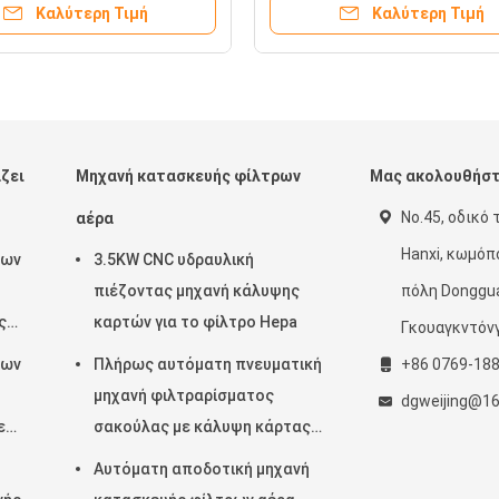
Καλύτερη Τιμή
Καλύτερη Τιμή
ζει
Μηχανή κατασκευής φίλτρων
Μας ακολουθήσ
No.45, οδικό 
αέρα
Hanxi, κωμόπ
ρων
3.5KW CNC υδραυλική
πιέζοντας μηχανή κάλυψης
πόλη Donggua
ς
καρτών για το φίλτρο Hepa
Γκουαγκντόν
την
ρων
Πλήρως αυτόματη πνευματική
+86 0769-18
μηχανή φιλτραρίσματος
dgweijing@1
ε
σακούλας με κάλυψη κάρτας
ια
πέντε κεφαλών
Αυτόματη αποδοτική μηχανή