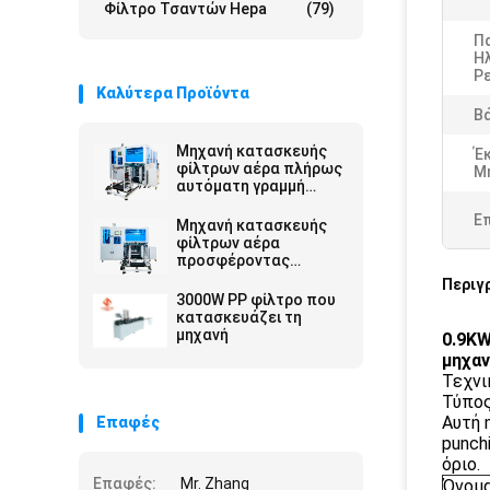
Φίλτρο Τσαντών Hepa
(79)
Π
Η
Ρ
Καλύτερα Προϊόντα
Β
Μηχανή κατασκευής
Έ
φίλτρων αέρα πλήρως
Μ
αυτόματη γραμμή
συναρμολόγησης με
Ε
σύστημα ελέγχου
Μηχανή κατασκευής
Omron για υψηλής
φίλτρων αέρα
ταχύτητας και μη
προσφέροντας
επανδρωμένη
αυτοματοποιημένες
Περιγ
λειτουργία
λύσεις σάκωσης και
3000W PP φίλτρο που
νίβωσης για την
κατασκευάζει τη
παραγωγή και τη
μηχανή
0.9KW
συνέπεια των
μηχα
σακουλών φίλτρου
Τεχνι
Τύπος
Αυτή 
Επαφές
punch
όριο.
Επαφές:
Mr. Zhang
Όνομ