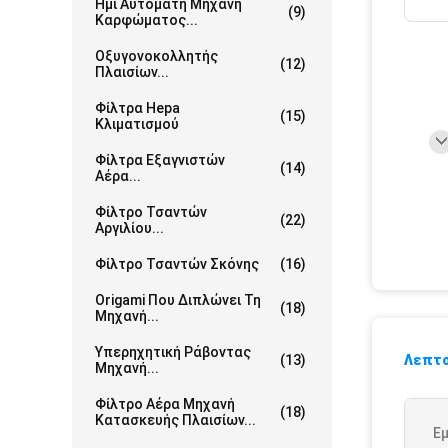
Ημι Αυτόματη Μηχανή
(9)
Καρφώματος...
Οξυγονοκολλητής
(12)
Πλαισίων...
Φίλτρα Hepa
(15)
Κλιματισμού
Φίλτρα Εξαγνιστών
(14)
Αέρα...
Φίλτρο Τσαντών
(22)
Αργιλίου...
Φίλτρο Τσαντών Σκόνης
(16)
Origami Που Διπλώνει Τη
(18)
Μηχανή...
Υπερηχητική Ράβοντας
(13)
Λεπτο
Μηχανή...
Φίλτρο Αέρα Μηχανή
(18)
Κατασκευής Πλαισίων...
Εμ