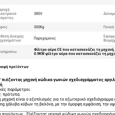
αροχή
λεκτρικού
380V
Δύναμ
εύματος:
άρος:
300Kg
Γενική
κθεση Δοκιμής
Εφαρμ
Παρεχόμενος
ηχανημάτων:
Βιομηχ
Φίλτρο αέρα CE που κατασκευάζει τη μηχανή
,
πισημαίνω:
0.9KW φίλτρο αέρα που κατασκευάζει τη μηχ
ραφή προϊόντων
 πιέζοντας μηχανή κώδικα γωνιών σχεδιαγράμματος αργιλ
νή
κές παράμετροι:
: πρότυπα.
η μηχανή είναι ο εξοπλισμός για το εξωτερικό σχεδιάγραμμα 
ing χάλυβα κύβων τη βελόνα, με την όμορφη εμφάνιση, την 
α προϊόντων
Πιέζοντας μηχανή κώδικα γωνιών σχεδιαγράμ