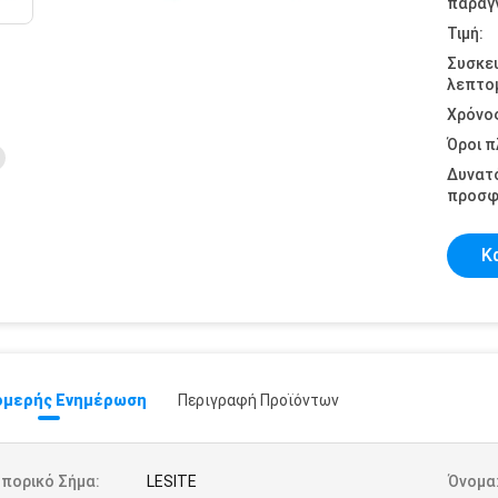
παραγγ
Τιμή:
Συσκε
λεπτομ
Χρόνο
Όροι 
Δυνατ
προσφ
Κ
μερής Ενημέρωση
Περιγραφή Προϊόντων
πορικό Σήμα:
LESITE
Όνομα