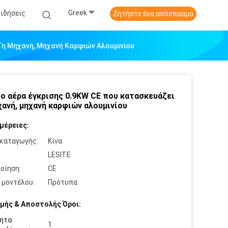
Greek
Ειδήσεις
Ζητήστε ένα απόσπασμα
Τη Μηχανή, Μηχανή Καρφιών Αλουμινίου
ο αέρα έγκρισης 0.9KW CE που κατασκευάζει
χανή, μηχανή καρφιών αλουμινίου
μέρειες:
καταγωγής:
Κίνα
:
LESITE
οίηση:
CE
 μοντέλου:
Πρότυπα
μής & Αποστολής Όροι:
ητα
1