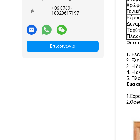
Χρώμ
+86 0769-
Τηλ.::
Γενικ
18820617197
Βάρο
Δύνα
Ταχύ
Πλεο
Οι υπ
Επικοινωνία
1.
Ελε
2. Ελ
3. Η 
4. Η 
5. Πλ
Συσκε
1.Exp
2.Oce