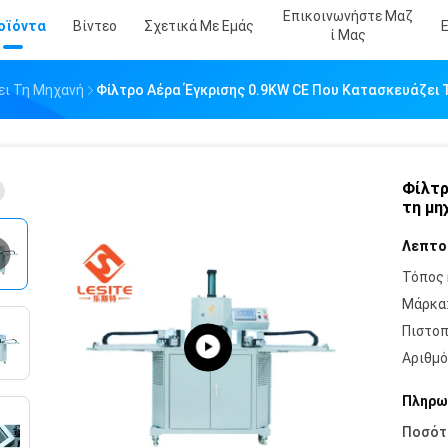
Επικοινωνήστε Μαζ
οϊόντα
Βίντεο
Σχετικά Με Εμάς
Ί Μας
ει Τη Μηχανή
Φίλτρο Αέρα Έγκρισης 0.9KW CE Που Κατασκευάζει 
Φίλτρ
τη μη
Λεπτο
Τόπος 
Μάρκα
Πιστοπ
Αριθμό
Πληρω
Ποσότ