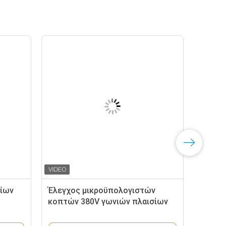
σίων
Έλεγχος μικροϋπολογιστών
κοπτών 380V γωνιών πλαισίων
ν
σχεδιαγράμματος αργιλίου