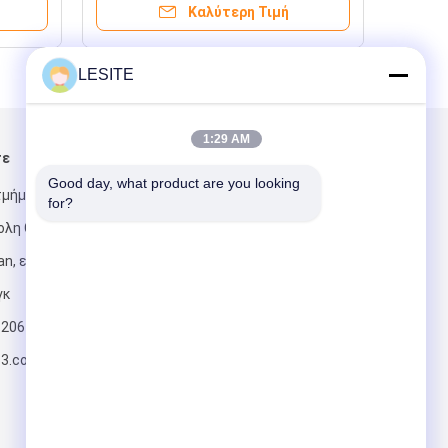
Καλύτερη Τιμή
LESITE
1:29 AM
τε
Στείλτε μας μήνυμα
Good day, what product are you looking 
τμήμα Shuixi,
for?
ολη Chashan,
n, επαρχία
γκ
820617197
Στείλετε
63.com