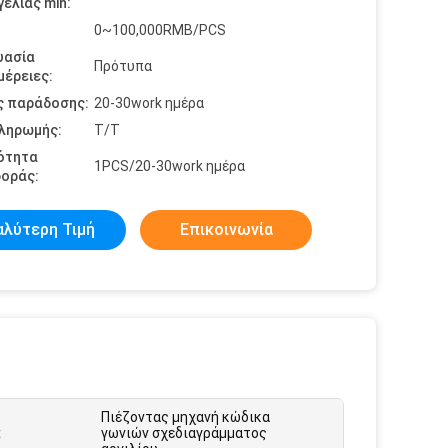
ελίας min:
0~100,000RMB/PCS
υασία
Πρότυπα
έρειες:
ς παράδοσης:
20-30work ημέρα
πληρωμής:
T/T
ότητα
1PCS/20-30work ημέρα
οράς:
αλύτερη Τιμή
Επικοινωνία
Πιέζοντας μηχανή κώδικα
:
γωνιών σχεδιαγράμματος