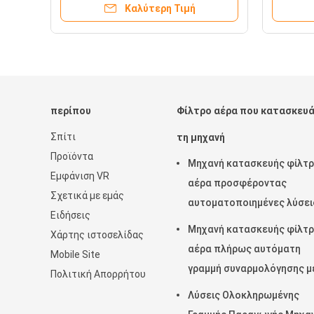
Καλύτερη Τιμή
περίπου
Φίλτρο αέρα που κατασκευά
Σπίτι
τη μηχανή
Προϊόντα
Μηχανή κατασκευής φίλτ
Εμφάνιση VR
αέρα προσφέροντας
Σχετικά με εμάς
αυτοματοποιημένες λύσει
Ειδήσεις
σάκωσης και νίβωσης για 
Μηχανή κατασκευής φίλτ
Χάρτης ιστοσελίδας
παραγωγή και τη συνέπεια
αέρα πλήρως αυτόματη
Mobile Site
των σακουλών φίλτρου
γραμμή συναρμολόγησης μ
Πολιτική Απορρήτου
σύστημα ελέγχου Omron γ
Λύσεις Ολοκληρωμένης
υψηλής ταχύτητας και μη