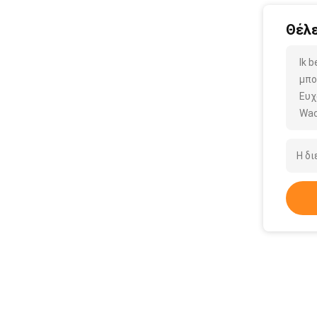
Θέλε
Ik 
μπο
Ευχ
Wac