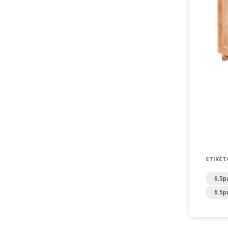
ετικέτ
6.5p
6.5p