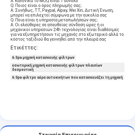
Α: Κανονικά το MOQ είναι 1 σύνολο
Σχετικά με εμάς
Q: Ποιος είναι ο όρος πληρωμής σας;
Α: Συνήθως, TT, Paypal, Alpay, Wei Xin, Δυτική Ένωση,
μπορεί να επιλεχτεί σύμφωνα με την ευκολία σας
Επισκεψή εργοστασίου
Q: Ποια είναι η υπηρεσία μεταπωλήσεών σας;
Α: Οι ελεύθερες σε απευθείας σύνδεση ώρες ή οι
μηχανικοί υπηρεσιών 24h τεχνολογίας είναι διαθέσιμες
Έλεγχος ποιότητας
για να εξυπηρετήσουν τις μηχανές στο εξωτερικό αλλά το
κόστος ταξιδιού θα γεννηθεί από την πλευρά σας
Επικοινωνήστε μαζί μας
Ετικέττες:
6.5pa μηχανή κατασκευής φίλτρων
Ειδήσεις
εσωτερική μηχανή κατασκευής φίλτρων πλαισίων
δεσμευτική
Μιλήστε τώρα.
6.5pa φίλτρο αέρα αυτοκινήτων που κατασκευάζει τη μηχανή
Φίλτρο αέρα που κατασκευάζει τη μηχανή
Μηχανή κατασκευής φίλτρων αέρα
Φίλτρο τσεπών που κατασκευάζει τη μηχανή
Στοιχεία Επικοινωνίας