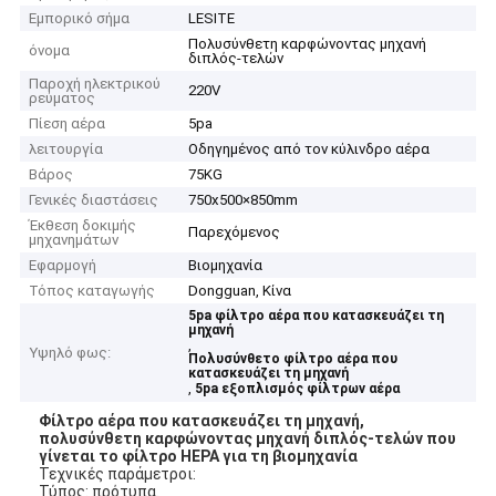
Εμπορικό σήμα
LESITE
Πολυσύνθετη καρφώνοντας μηχανή
όνομα
διπλός-τελών
Παροχή ηλεκτρικού
220V
ρεύματος
Πίεση αέρα
5pa
λειτουργία
Οδηγημένος από τον κύλινδρο αέρα
Βάρος
75KG
Γενικές διαστάσεις
750x500×850mm
Έκθεση δοκιμής
Παρεχόμενος
μηχανημάτων
Εφαρμογή
Βιομηχανία
Τόπος καταγωγής
Dongguan, Κίνα
5pa φίλτρο αέρα που κατασκευάζει τη
μηχανή
,
Υψηλό φως:
Πολυσύνθετο φίλτρο αέρα που
κατασκευάζει τη μηχανή
,
5pa εξοπλισμός φίλτρων αέρα
Φίλτρο αέρα που κατασκευάζει τη μηχανή,
πολυσύνθετη καρφώνοντας μηχανή διπλός-τελών που
γίνεται το φίλτρο HEPA για τη βιομηχανία
Τεχνικές παράμετροι:
Τύπος: πρότυπα.