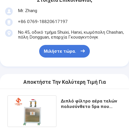
Αυτόματη μηχανή καρφώματος
Mr. Zhang
Ημι αυτόματη μηχανή καρφώματος
+86 0769-18820617197
Οξυγονοκολλητής πλαισίων
No.45, οδικό τμήμα Shuixi, Hanxi, κωμόπολη Chashan,
πόλη Dongguan, επαρχία Γκουαγκντόνγκ
Φίλτρα Hepa κλιματισμού
Μιλήστε τώρα.
φίλτρα εξαγνιστών αέρα
Φίλτρο τσαντών αργιλίου
Φίλτρο τσαντών σκόνης
Αποκτήστε Την Καλύτερη Τιμή Για
Origami που διπλώνει τη μηχανή
Διπλό φίλτρο αέρα τελών
υπερηχητική ράβοντας μηχανή
πολυσύνθετο 5pa που
κατασκευάζει τη μηχανή για
το φίλτρο HEPA
φίλτρο αέρα Μηχανή κατασκευής πλαισίων