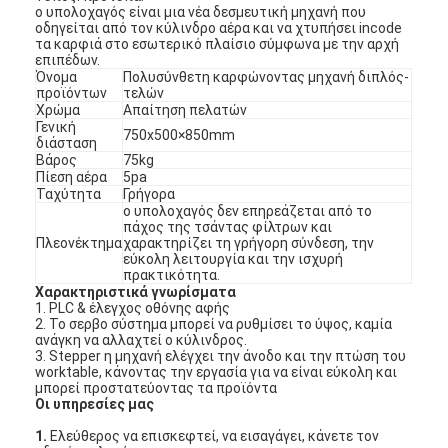
ο υπολοχαγός είναι μια νέα δεσμευτική μηχανή που
οδηγείται από τον κύλινδρο αέρα και να χτυπήσει incode
τα καρφιά στο εσωτερικό πλαίσιο σύμφωνα με την αρχή
επιπέδων.
Όνομα
Πολυσύνθετη καρφώνοντας μηχανή διπλός-
προϊόντων
τελών
Χρώμα
Απαίτηση πελατών
Γενική
750x500×850mm
διάσταση
Βάρος
75kg
Πίεση αέρα
5pa
Ταχύτητα
Γρήγορα
ο υπολοχαγός δεν επηρεάζεται από το
πάχος της τσάντας φίλτρων και
Πλεονέκτημα
χαρακτηρίζει τη γρήγορη σύνδεση, την
εύκολη λειτουργία και την ισχυρή
πρακτικότητα.
Χαρακτηριστικά γνωρίσματα
1. PLC & έλεγχος οθόνης αφής
2. Το σερβο σύστημα μπορεί να ρυθμίσει το ύψος, καμία
ανάγκη να αλλαχτεί ο κύλινδρος.
3. Stepper η μηχανή ελέγχει την άνοδο και την πτώση του
worktable, κάνοντας την εργασία για να είναι εύκολη και
μπορεί προστατεύοντας τα προϊόντα
Οι υπηρεσίες μας
1.
Ελεύθερος να επισκεφτεί, να εισαγάγει, κάνετε τον