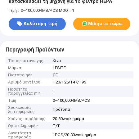
κατασκευάζει τη μηχανή για το φίλτρο HEPA
Τιμή：0~100,000RMB/PCS
MOQ：1
Καλύτερη τιμή
Μιλήστε τώρα.
Περιγραφή Προϊόντων
Τόπος καταγωγής
Κίνα
Μάρκα
LESITE
Πιστοποίηση
CE
Αριθμό μοντέλου
T20/T25/T47/T95
Ποσότητα
1
παραγγελίας min
Τιμή
0~100,000RMB/PCS
Συσκευασία
Πρότυπα
λεπτομέρειες
Χρόνος παράδοσης
20-30work ημέρα
Όροι πληρωμής
T/T
Δυνατότητα
1PCS/20-30work ημέρα
προσφοράς