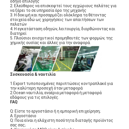
οδηγό επιλογής
2. Ελεύθερος να επισκεφτεί τους εγχώριους πελάτες για
να ξέρει το σε υπηρεσία όρο της μηχανής
3. Η δοκιμή και προσαρμόζει ολόκληρα τα θέτοντας
στοιχεία εδώ ως χορηγήσεις των απαιτήσεων των
πελατών
4. Η εγκατάσταση οδηγών, λειτουργία, διορθώνοντας και
διατηρεί
5. Πλούσιοι ενισχυτικοί προμηθευτές των φορμών, της
χημικής ουσίας και άλλες για την αναφορά.
Συσκευασία & ναυτιλία
1.Export τυποποιημένες περιπτώσεις κοντραπλακέ για
την καλύτερη προσοχή όταν μεταφορά
2.Ocean ναυτιλία, εναέρια μεταφορά ή μεταφορά
Σπίτι
εδάφους για τις επιλογές.
FAQ
Προϊόντα
Q: Είστε το εργοστάσιο ή η εμπορική επιχείρηση;
Α: Εργοστάσιο
Q: Ποια είναι η ελάχιστη ποσότητα διαταγής προϊόντος
Βίντεο
σας σας;