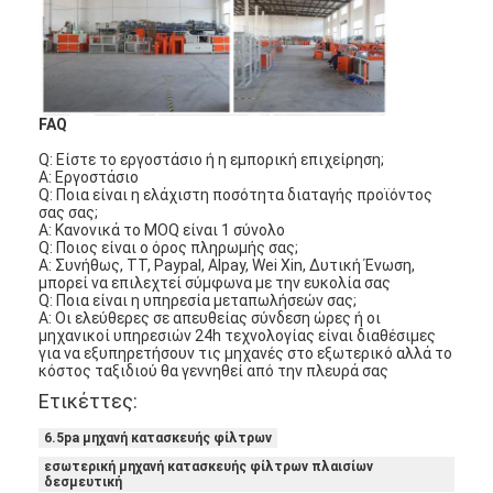
Σχετικά με εμάς
Επισκεψή εργοστασίου
Έλεγχος ποιότητας
FAQ
Q: Είστε το εργοστάσιο ή η εμπορική επιχείρηση;
Επικοινωνήστε μαζί μας
Α: Εργοστάσιο
Q: Ποια είναι η ελάχιστη ποσότητα διαταγής προϊόντος
σας σας;
Ειδήσεις
Α: Κανονικά το MOQ είναι 1 σύνολο
Q: Ποιος είναι ο όρος πληρωμής σας;
Μιλήστε τώρα.
Α: Συνήθως, TT, Paypal, Alpay, Wei Xin, Δυτική Ένωση,
μπορεί να επιλεχτεί σύμφωνα με την ευκολία σας
Q: Ποια είναι η υπηρεσία μεταπωλήσεών σας;
Α: Οι ελεύθερες σε απευθείας σύνδεση ώρες ή οι
μηχανικοί υπηρεσιών 24h τεχνολογίας είναι διαθέσιμες
για να εξυπηρετήσουν τις μηχανές στο εξωτερικό αλλά το
Φίλτρο αέρα που κατασκευάζει τη μηχανή
κόστος ταξιδιού θα γεννηθεί από την πλευρά σας
Ετικέττες:
Μηχανή κατασκευής φίλτρων αέρα
6.5pa μηχανή κατασκευής φίλτρων
Φίλτρο τσεπών που κατασκευάζει τη μηχανή
εσωτερική μηχανή κατασκευής φίλτρων πλαισίων
δεσμευτική