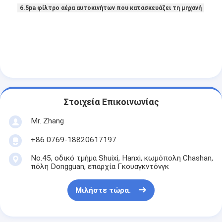
Αυτόματη μηχανή καρφώματος
6.5pa φίλτρο αέρα αυτοκινήτων που κατασκευάζει τη μηχανή
Ημι αυτόματη μηχανή καρφώματος
Οξυγονοκολλητής πλαισίων
Φίλτρα Hepa κλιματισμού
φίλτρα εξαγνιστών αέρα
Στοιχεία Επικοινωνίας
Φίλτρο τσαντών αργιλίου
Mr. Zhang
Φίλτρο τσαντών σκόνης
+86 0769-18820617197
No.45, οδικό τμήμα Shuixi, Hanxi, κωμόπολη Chashan,
Origami που διπλώνει τη μηχανή
πόλη Dongguan, επαρχία Γκουαγκντόνγκ
υπερηχητική ράβοντας μηχανή
Μιλήστε τώρα.
φίλτρο αέρα Μηχανή κατασκευής πλαισίων