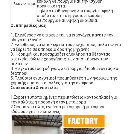
εύκολη λειτουργία και την ισχυρή
Πλεονέκτημα
πρακτικότητα.
Τηλεκατευθυνόμενη λειτουργία, υψηλή
αποδοτικότητα εργασίας, εύκολη
λειτουργία και υψηλή ακρίβεια.
Οι υπηρεσίες μας
1.
Ελεύθερος να επισκεφτεί, να εισαγάγει, κάνετε τον
οδηγό επιλογής
2. Ελεύθερος να επισκεφτεί τους εγχώριους πελάτες για
να ξέρει το σε υπηρεσία όρο της μηχανής
3. Η δοκιμή και προσαρμόζει ολόκληρα τα θέτοντας
στοιχεία εδώ ως χορηγήσεις των απαιτήσεων των
πελατών
4. Η εγκατάσταση οδηγών, λειτουργία, διορθώνοντας και
διατηρεί
5. Πλούσιοι ενισχυτικοί προμηθευτές των φορμών, της
χημικής ουσίας και άλλες για την αναφορά.
Συσκευασία & ναυτιλία
1.Export τυποποιημένες περιπτώσεις κοντραπλακέ για
Σπίτι
την καλύτερη προσοχή όταν μεταφορά
2.Ocean ναυτιλία, εναέρια μεταφορά ή μεταφορά
εδάφους για τις επιλογές.
Προϊόντα
Βίντεο