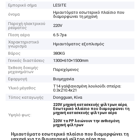
Εμπορικό σήμα
LESITE
Ημιαυτόματο εσωτερικό πλαίσιο που
όνομα
διαμορφώνει τη μηχανή
Παροχή ηλεκτρικού
220V
ρεύματος
Πίεση αέρα
6.5-7pa
Χαρακτηριστικό
Ημιαυτόματος εξοπλισμός
γνώρισμα
Βάρος
380KG
Γενικές διαστάσεις
1300×610×1500mm
Έκθεση δοκιμής
Παρεχόμενος
μηχανημάτων
Εφαρμογή
Βιομηχανία
T14 γαλβανισμένη λουλούδι σπείρα:
Υλικό μέγεθος
0.3x210.4x21
Τόπος καταγωγής
Dongguan, Κίνα
,
220V μηχανή κατασκευής φίλτρων αέρα
Εσωτερικό πλαίσιο που διαμορφώνει τη
μηχανή κατασκευής φίλτρων αέρα
Υψηλό φως:
,
220V τα PP λειώνουν την ανθισμένη
μηχανή φίλτρων
Ημιαυτόματο εσωτερικό πλαίσιο που διαμορφώνει τη
μηχανή για το βιομηχανικό φίλτρο αέρα που