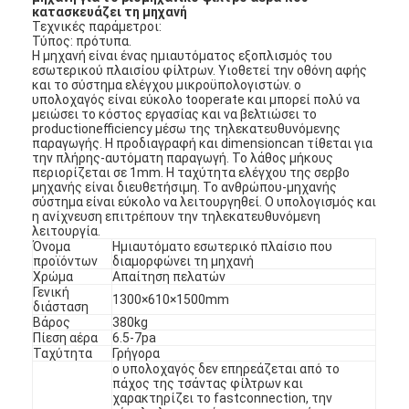
κατασκευάζει τη μηχανή
Τεχνικές παράμετροι:
Τύπος: πρότυπα.
Η μηχανή είναι ένας
ημιαυτόματος
εξοπλισμός του
εσωτερικού πλαισίου φίλτρων. Υιοθετεί την οθόνη αφής
και το σύστημα ελέγχου μικροϋπολογιστών. ο
υπολοχαγός είναι εύκολο tooperate και μπορεί πολύ να
μειώσει το κόστος εργασίας και να βελτιώσει το
productionefficiency μέσω της τηλεκατευθυνόμενης
παραγωγής. Η προδιαγραφή και dimensioncan τίθεται για
την πλήρης-αυτόματη παραγωγή. Το λάθος μήκους
περιορίζεται σε 1mm. Η ταχύτητα ελέγχου της σερβο
μηχανής είναι διευθετήσιμη. Το ανθρώπου-μηχανής
σύστημα είναι εύκολο να λειτουργηθεί. Ο υπολογισμός και
η ανίχνευση επιτρέπουν την τηλεκατευθυνόμενη
λειτουργία.
Όνομα
Ημιαυτόματο
εσωτερικό πλαίσιο που
προϊόντων
διαμορφώνει τη μηχανή
Χρώμα
Απαίτηση πελατών
Γενική
1300×610×1500mm
διάσταση
Βάρος
380kg
Πίεση αέρα
6.5-7pa
Ταχύτητα
Γρήγορα
ο υπολοχαγός δεν επηρεάζεται από το
πάχος της τσάντας φίλτρων και
χαρακτηρίζει το fastconnection, την