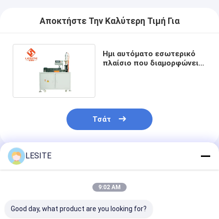
Φίλτρο τσαντών Hepa
Αποκτήστε Την Καλύτερη Τιμή Για
Ημι αυτόματο εσωτερικό
πλαίσιο που διαμορφώνει
τη μηχανή 220V κατασκευής
φίλτρων αέρα
Τσάτ
LESITE
Συνιστώμενα Προϊόντα
9:02 AM
Good day, what product are you looking for?