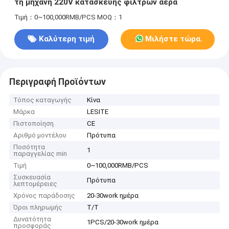
τη μηχανή 220V κατασκευής φίλτρων αέρα
Τιμή：0~100,000RMB/PCS
MOQ：1
Καλύτερη τιμή
Μιλήστε τώρα.
Περιγραφή Προϊόντων
Τόπος καταγωγής
Κίνα
Μάρκα
LESITE
Πιστοποίηση
CE
Αριθμό μοντέλου
Πρότυπα
Ποσότητα
1
παραγγελίας min
Τιμή
0~100,000RMB/PCS
Συσκευασία
Πρότυπα
λεπτομέρειες
Χρόνος παράδοσης
20-30work ημέρα
Όροι πληρωμής
T/T
Δυνατότητα
1PCS/20-30work ημέρα
προσφοράς