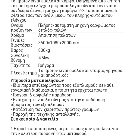
το
προϊόν
είναι ομαλό και κομψό. Οδηγημένη από Omron
το σύστημα ελέγχου μικροϋπολογιστών και τον ενιαίο
σύνδεσμο άξονα, η μηχανή
παράγει
2-3 τυποποιημένα 6
φίλτρα τσαντών
ανά
λ. μέσω του πλήρης-αυτόματου
ελέγχου.
Όνομα
Πλήρης-αυτόματη μηχανή καρφώματος
προϊόντων
διπλός-τελών
Χρώμα
Απαίτηση πελατών
Γενικές
3500x1080x2000mm
διαστάσεις
Βάρος
800kg
Συνολική
4.5kw
δύναμη
Ταχύτητα
Γρήγορα
Το προϊόν
είναι ομαλό και εταιρία, γρήγορα
Πλεονέκτημα
και αποδοτικός
Υπηρεσία μεταπωλήσεων
• Ιδιαίτερα επιθεωρώντας τους εξοπλισμούς σε κάθε
εργασιακή
διαδικασία
, η ποιότητα έρχεται πρώτα
• Γρήγορη & ασφαλής παράδοση
• Ενίσχυση των πελατών μας για την οικοδόμηση
ιδρύματος των εξοπλισμών
• Κατάρτιση των χειριστών πρώτος-γραμμών
•
Παροχή
της τεχνικής ανταλλαγής.
Συσκευασία
& ναυτιλία
1.Export
τυποποιημένες περιπτώσεις
κοντραπλακέ
για
την καλύτερη προσοχή όταν μεταφορά