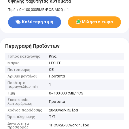
υψηλής ταχύτητας αυτόματα
Τιμή：0~100,000RMB/PCS
MOQ：1
Καλύτερη τιμή
Μιλήστε τώρα.
Περιγραφή Προϊόντων
Τόπος καταγωγής
Κίνα
Μάρκα
LESITE
Πιστοποίηση
CE
Αριθμό μοντέλου
Πρότυπα
Ποσότητα
1
παραγγελίας min
Τιμή
0~100,000RMB/PCS
Συσκευασία
Πρότυπα
λεπτομέρειες
Χρόνος παράδοσης
20-30work ημέρα
Όροι πληρωμής
T/T
Δυνατότητα
1PCS/20-30work ημέρα
προσφοράς