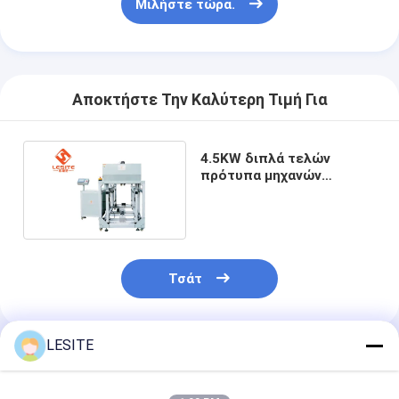
Μιλήστε τώρα.
Αυτόματη μηχανή καρφώματος
Ημι αυτόματη μηχανή καρφώματος
Οξυγονοκολλητής πλαισίων
Αποκτήστε Την Καλύτερη Τιμή Για
Φίλτρα Hepa κλιματισμού
4.5KW διπλά τελών
φίλτρα εξαγνιστών αέρα
πρότυπα μηχανών
καρφώματος υψηλής
Φίλτρο τσαντών αργιλίου
ταχύτητας αυτόματα
Φίλτρο τσαντών σκόνης
Τσάτ
Origami που διπλώνει τη μηχανή
υπερηχητική ράβοντας μηχανή
LESITE
Συνιστώμενα Προϊόντα
φίλτρο αέρα Μηχανή κατασκευής πλαισίων