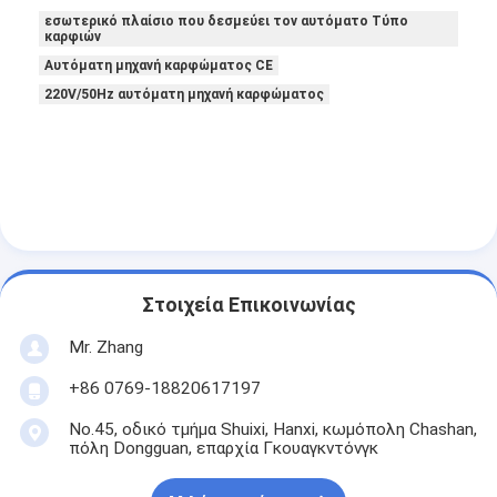
Σχετικά με εμάς
εσωτερικό πλαίσιο που δεσμεύει τον αυτόματο Τύπο
καρφιών
Αυτόματη μηχανή καρφώματος CE
Επισκεψή εργοστασίου
220V/50Hz αυτόματη μηχανή καρφώματος
Έλεγχος ποιότητας
Επικοινωνήστε μαζί μας
Ειδήσεις
Μιλήστε τώρα.
Στοιχεία Επικοινωνίας
Mr. Zhang
Φίλτρο αέρα που κατασκευάζει τη μηχανή
+86 0769-18820617197
Μηχανή κατασκευής φίλτρων αέρα
No.45, οδικό τμήμα Shuixi, Hanxi, κωμόπολη Chashan,
πόλη Dongguan, επαρχία Γκουαγκντόνγκ
Φίλτρο τσεπών που κατασκευάζει τη μηχανή