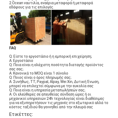
2.Ocean ναυτιλία, εναέρια μεταφορά ή μεταφορά
εδάφους για τις επιλογές.
FAQ
Q: Είστε το εργοστάσιο ή η εμπορική επιχείρηση;
Α: Εργοστάσιο
Q: Ποια είναι η ελάχιστη ποσότητα διαταγής
προϊόντος
σας σας;
Α: Κανονικά το MOQ είναι 1 σύνολο
Q: Ποιος είναι ο όρος
πληρωμής
σας;
Α: Συνήθως, TT,
Paypal
, Alpay, Wei Xin, Δυτική Ένωση,
μπορεί να επιλεχτεί σύμφωνα με την ευκολία σας
Σπίτι
Q: Ποια είναι η υπηρεσία μεταπωλήσεών σας;
Α: Οι ελεύθερες σε απευθείας σύνδεση ώρες ή οι
μηχανικοί υπηρεσιών 24h τεχνολογίας είναι διαθέσιμες
Προϊόντα
για να εξυπηρετήσουν τις μηχανές στο εξωτερικό αλλά το
κόστος ταξιδιού θα γεννηθεί από την πλευρά σας
Βίντεο
Ετικέττες: