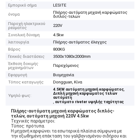
Εμπορικό σήμα
LESITE
Πλήρης-αυτόματη μηχανή καρφώματος
όνομα
διπλός-τελών
Παροχή ηλεκτρικού
220V
ρεύματος
Συνολική δύναμη
4.5kw
λειτουργία
Πλήρης-αυτόματος έλεγχος
Βάρος
800KG
Γενικές διαστάσεις
3500x1080x2000mm
Έκθεση δοκιμής
Παρεχόμενος
μηχανημάτων
Εφαρμογή
Βιομηχανία
Τόπος καταγωγής
Dongguan, Κίνα
,
4.5KW αυτόματη μηχανή καρφώματος
Διπλή μηχανή καρφώματος τελών
Υψηλό φως:
αυτόματη
,
αυτόματο riveter υψηλής ταχύτητας
Πλήρης-αυτόματη μηχανή καρφώματος διπλός-
τελών, αυτόματη μηχανή 220V 4.5kw
Τεχνικές
παράμετροι
:
Τύπος: πρότυπα.
Η μηχανή καρφώνει τα εσωτερικά πλαίσια σύμφωνα με
την εξωθημένη επέκταση του γαλβανισμένου σιδήρου και