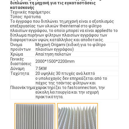
διπλώνει τη μηχανή για τις εγκαταστάσεις
κατασκευής
Τεχνικές παράμετροι:
Τύπος: πρότυπα.
Το έγγραφο που διπλώνει τη μηχανή είναι ο εξοπλισμός
επεξεργασίας των υλικών theinternal στο φίλτρο
πλαισίων εγγράφου, το οποίο μπορεί να είναι appliedto το
δίπλωμα πυρήνων φίλτρων πλαισίων εγγράφου των
διαφορετικών υψών, κατάλληλος και αποδοτικός.
Όνομα
Μηχανή Origami (ειδική για το φίλτρο
προϊόντων
πλαισίων εγγράφου)
Χρώμα
Απαίτηση πελατών
Γενικές
2000*1500*2200mm
διαστάσεις
Δύναμη
7.5KW
Ταχύτητα
20 υψηλές 30 πτυχές ανά λεπτό
ο υπολοχαγός δεν επηρεάζεται από το
πάχος της τσάντας φίλτρων και
Πλεονέκτημα
χαρακτηρίζει το fastconnection, την
εύκολη λειτουργία και την ισχυρή
πρακτικότητα.