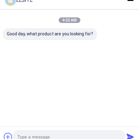
LESITE
Συνιστώμενα Προϊόντα
9:22 AM
Good day, what product are you looking for?
ISO9001 220v
Υψηλή
Υψηλή
χειροκίνητη μηχανή
αποδοτικότητα 30
αποδοτικότη
σχηματισμού και
πτυχές/λ. εγγράφου
30folds/Min O
κοπής κυμάτων
Origami που
που διπλώνει
διπλώνει την ισχυρή
ισχυρή
Καλύτερη τιμή
Καλύτερη τιμή
Καλύτερη 
πρακτικότητα
πρακτικότητ
μηχανών
μηχανών
Αρχική Σελίδα
Περίπου εμείς
Desktop Site
Sitemap
Πολιτική απορρήτου
Ποιότητα
Φίλτρο αέρα που κατασκευάζει τη μηχανή
Κίνα
εργοστάσιο.Copyright © 2026 Dongguan city Lesite
electromechanical equipment Co., LTD. All Rights Reserved.