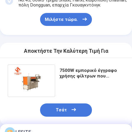
Φίλτρο τσαντών Hepa
πόλη Dongguan, επαρχία Γκουαγκντόνγκ
Μιλήστε τώρα.
Αποκτήστε Την Καλύτερη Τιμή Για
7500W εμπορικό έγγραφο
χρήσης φίλτρων που
διπλώνει τη μηχανή για τις
εγκαταστάσεις κατασκευής
Τσάτ