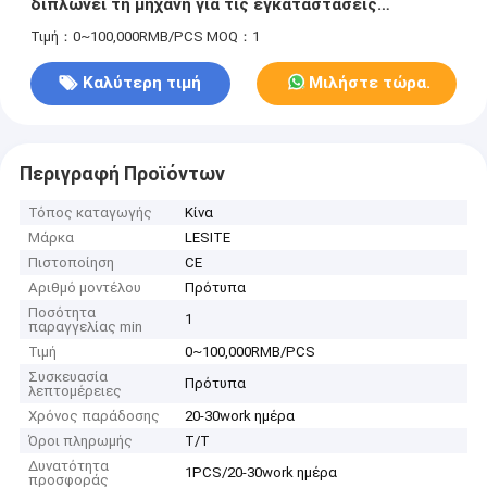
διπλώνει τη μηχανή για τις εγκαταστάσεις
κατασκευής
Τιμή：0~100,000RMB/PCS
MOQ：1
Καλύτερη τιμή
Μιλήστε τώρα.
Περιγραφή Προϊόντων
Τόπος καταγωγής
Κίνα
Μάρκα
LESITE
Πιστοποίηση
CE
Αριθμό μοντέλου
Πρότυπα
Ποσότητα
1
παραγγελίας min
Τιμή
0~100,000RMB/PCS
Συσκευασία
Πρότυπα
λεπτομέρειες
Χρόνος παράδοσης
20-30work ημέρα
Όροι πληρωμής
T/T
Δυνατότητα
1PCS/20-30work ημέρα
προσφοράς