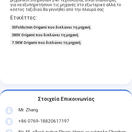
μηχανικοί υπηρεσιών 24h τεχνολογίας είναι διαθέσιμες
Αυτόματη μηχανή καρφώματος
για να εξυπηρετήσουν τις μηχανές στο εξωτερικό αλλά το
κόστος ταξιδιού θα γεννηθεί από την πλευρά σας
Ημι αυτόματη μηχανή καρφώματος
Ετικέττες:
30folds/min Origami που διπλώνει τη μηχανή
Οξυγονοκολλητής πλαισίων
380V Origami που διπλώνει τη μηχανή
Φίλτρα Hepa κλιματισμού
7.5KW Origami που διπλώνει τη μηχανή
φίλτρα εξαγνιστών αέρα
Φίλτρο τσαντών αργιλίου
Φίλτρο τσαντών σκόνης
Origami που διπλώνει τη μηχανή
Στοιχεία Επικοινωνίας
υπερηχητική ράβοντας μηχανή
Mr. Zhang
φίλτρο αέρα Μηχανή κατασκευής πλαισίων
+86 0769-18820617197
No.45, οδικό τμήμα Shuixi, Hanxi, κωμόπολη Chashan,