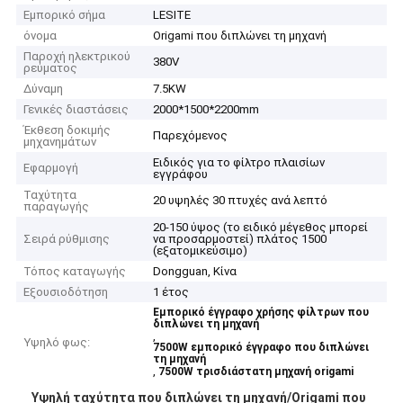
Εμπορικό σήμα
LESITE
όνομα
Origami που διπλώνει τη μηχανή
Παροχή ηλεκτρικού
380V
ρεύματος
Δύναμη
7.5KW
Γενικές διαστάσεις
2000*1500*2200mm
Έκθεση δοκιμής
Παρεχόμενος
μηχανημάτων
Ειδικός για το φίλτρο πλαισίων
Εφαρμογή
εγγράφου
Ταχύτητα
20 υψηλές 30 πτυχές ανά λεπτό
παραγωγής
20-150 ύψος (το ειδικό μέγεθος μπορεί
Σειρά ρύθμισης
να προσαρμοστεί) πλάτος 1500
(εξατομικεύσιμο)
Τόπος καταγωγής
Dongguan, Κίνα
Εξουσιοδότηση
1 έτος
Εμπορικό έγγραφο χρήσης φίλτρων που
διπλώνει τη μηχανή
,
Υψηλό φως:
7500W εμπορικό έγγραφο που διπλώνει
τη μηχανή
,
7500W τρισδιάστατη μηχανή origami
Υψηλή ταχύτητα που διπλώνει τη μηχανή/Origami που