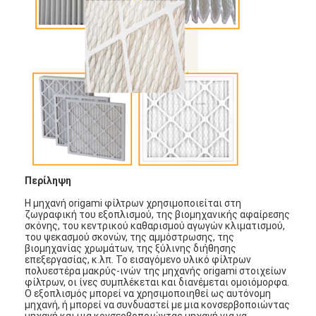
Περίληψη
Η μηχανή origami φίλτρων χρησιμοποιείται στη
ζωγραφική του εξοπλισμού, της βιομηχανικής αφαίρεσης
σκόνης, του κεντρικού καθαρισμού αγωγών κλιματισμού,
Σπίτι
του ψεκασμού σκονών, της αμμόστρωσης, της
βιομηχανίας χρωμάτων, της ξύλινης διήθησης
επεξεργασίας, κ.λπ. Το εισαγόμενο υλικό φίλτρων
Προϊόντα
πολυεστέρα μακρύς-ινών της μηχανής origami στοιχείων
φίλτρων, οι ίνες συμπλέκεται και διανέμεται ομοιόμορφα.
Ο εξοπλισμός μπορεί να χρησιμοποιηθεί ως αυτόνομη
Βίντεο
μηχανή, ή μπορεί να συνδυαστεί με μια κονσερβοποιώντας