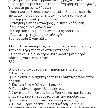
μηχανή και μια κονσερβοποιώντας μηχανή για να
διαμορφώσει μια αυτοματοποιημένη γραμμή παραγωγής.
Σχετικά με εμάς
Υπηρεσία μεταπωλήσεων
• Ιδιαίτερα επιθεωρώντας τους εξοπλισμούς σε κάθε
Επισκεψή εργοστασίου
εργασιακή διαδικασία, η ποιότητα έρχεται πρώτα
• Γρήγορη & ασφαλής παράδοση
• Ενίσχυση των πελατών μας για την οικοδόμηση
Έλεγχος ποιότητας
ιδρύματος των εξοπλισμών
• Κατάρτιση των χειριστών πρώτος-γραμμών
• Παροχή της τεχνικής ανταλλαγής.
Επικοινωνήστε μαζί μας
Συσκευασία & ναυτιλία
1.Export τυποποιημένες περιπτώσεις κοντραπλακέ για
Ειδήσεις
την καλύτερη προσοχή όταν μεταφορά
2.Ocean ναυτιλία, εναέρια μεταφορά ή μεταφορά
Μιλήστε τώρα.
εδάφους για τις επιλογές.
FAQ
Q: Είστε το εργοστάσιο ή η εμπορική επιχείρηση;
Α: Εργοστάσιο
Q: Ποια είναι η ελάχιστη ποσότητα διαταγής προϊόντος
Φίλτρο αέρα που κατασκευάζει τη μηχανή
σας σας;
Α: Κανονικά το MOQ είναι 1 σύνολο
Q: Ποιος είναι ο όρος πληρωμής σας;
Μηχανή κατασκευής φίλτρων αέρα
Α: Συνήθως, TT, Paypal, Alpay, Wei Xin, Δυτική Ένωση,
μπορεί να επιλεχτεί σύμφωνα με την ευκολία σας
Φίλτρο τσεπών που κατασκευάζει τη μηχανή
Q: Ποια είναι η υπηρεσία μεταπωλήσεών σας;
Α: Οι ελεύθερες σε απευθείας σύνδεση ώρες ή οι