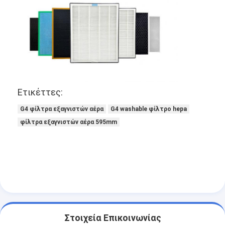
Αυτόματη μηχανή καρφώματος
Ημι αυτόματη μηχανή καρφώματος
Οξυγονοκολλητής πλαισίων
Φίλτρα Hepa κλιματισμού
Ετικέττες:
φίλτρα εξαγνιστών αέρα
G4 φίλτρα εξαγνιστών αέρα
G4 washable φίλτρο hepa
Φίλτρο τσαντών αργιλίου
φίλτρα εξαγνιστών αέρα 595mm
Φίλτρο τσαντών σκόνης
Origami που διπλώνει τη μηχανή
υπερηχητική ράβοντας μηχανή
φίλτρο αέρα Μηχανή κατασκευής πλαισίων
Στοιχεία Επικοινωνίας