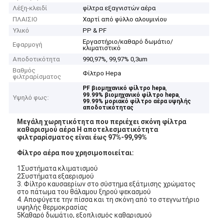
Λέξη-κλειδί
φίλτρα εξαγνιστών αέρα
ΠΛΑΙΣΙΟ
Χαρτί από φύλλο αλουμινίου
Υλικό
PP & PF
Εργαστήριο/καθαρό δωμάτιο/
Εφαρμογή
κλιματιστικό
Αποδοτικότητα
990,97%, 99,97% 0,3um
Βαθμός
Φίλτρο Hepa
φιλτραρίσματος
,
PF βιομηχανικό φίλτρο hepa
,
99.99% βιομηχανικό φίλτρο hepa
Υψηλό φως:
99.99% μοριακό φίλτρο αέρα υψηλής
αποδοτικότητας
Μεγάλη χωρητικότητα που περιέχει σκόνη φίλτρα
καθαρισμού αέρα Η αποτελεσματικότητα
φιλτραρίσματος είναι έως 97%-99,99%
Φίλτρο αέρα που χρησιμοποιείται:
1Συστήματα κλιματισμού
2Συστήματα εξαερισμού
3. Φίλτρο καυσαερίων στο σύστημα εξάτμισης χρώματος
στο πάτωμα του θάλαμου ξηρού ψεκασμού
4. Αποφύγετε την πίσσα και τη σκόνη από το στεγνωτήριο
υψηλής θερμοκρασίας
5Καθαρό δωμάτιο, εξοπλισμός καθαρισμού