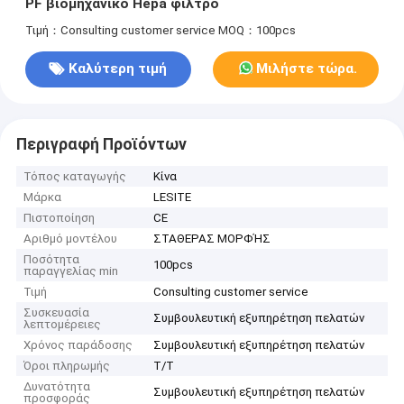
PF βιομηχανικό Hepa φίλτρο
Τιμή：Consulting customer service
MOQ：100pcs
Καλύτερη τιμή
Μιλήστε τώρα.
Περιγραφή Προϊόντων
Τόπος καταγωγής
Κίνα
Μάρκα
LESITE
Πιστοποίηση
CE
Αριθμό μοντέλου
ΣΤΑΘΕΡΑΣ ΜΟΡΦΉΣ
Ποσότητα
100pcs
παραγγελίας min
Τιμή
Consulting customer service
Συσκευασία
Συμβουλευτική εξυπηρέτηση πελατών
λεπτομέρειες
Χρόνος παράδοσης
Συμβουλευτική εξυπηρέτηση πελατών
Όροι πληρωμής
T/T
Δυνατότητα
Συμβουλευτική εξυπηρέτηση πελατών
προσφοράς