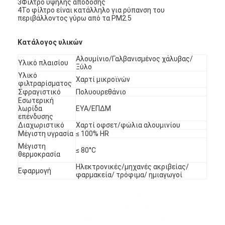
3Φίλτρο υψηλής απόδοσης
Σχετικά με εμάς
4Το φίλτρο είναι κατάλληλο για ρύπανση του
περιβάλλοντος γύρω από τα PM2.5
Επισκεψή εργοστασίου
Κατάλογος υλικών
Έλεγχος ποιότητας
Αλουμίνιο/Γαλβανισμένος χάλυβας/
Υλικό πλαισίου
Ξύλο
Υλικό
Επικοινωνήστε μαζί μας
Χαρτί μικροϊνών
φιλτραρίσματος
Σφραγιστικό
Πολυουρεθάνιο
Ειδήσεις
Εσωτερική
λωρίδα
ΕΥΑ/ΕΠΔΜ
επένδυσης
Μιλήστε τώρα.
Διαχωριστικό
Χαρτί οφσετ/φώλια αλουμινίου
Μέγιστη υγρασία
≤ 100% HR
Μέγιστη
≤ 80°C
θερμοκρασία
Φίλτρο αέρα που κατασκευάζει τη μηχανή
Ηλεκτρονικές/μηχανές ακριβείας/
Εφαρμογή
φαρμακεία/ τρόφιμα/ ημιαγωγοί
Μηχανή κατασκευής φίλτρων αέρα
Φίλτρο τσεπών που κατασκευάζει τη μηχανή