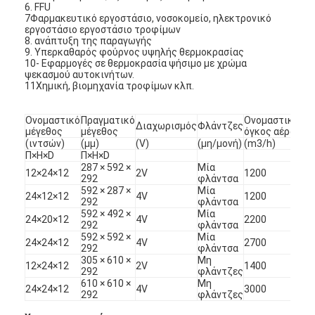
6. FFU
7Φαρμακευτικό εργοστάσιο, νοσοκομείο, ηλεκτρονικό
εργοστάσιο εργοστάσιο τροφίμων
8. ανάπτυξη της παραγωγής
9. Υπερκαθαρός φούρνος υψηλής θερμοκρασίας
10- Εφαρμογές σε θερμοκρασία ψήσιμο με χρώμα
ψεκασμού αυτοκινήτων.
11Χημική, βιομηχανία τροφίμων κλπ.
Ονομαστικό
Πραγματικό
Ονομαστικός
Διαχωρισμός
Φλάντζες
μέγεθος
μέγεθος
όγκος αέρα
(ιντσών)
(μμ)
(V)
(μη/μονή)
(m3/h)
Π×H×D
Π×H×D
287 × 592 ×
Μία
12×24×12
2V
1200
292
φλάντσα
592 × 287 ×
Μία
24×12×12
4V
1200
292
φλάντσα
592 × 492 ×
Μία
24×20×12
4V
2200
292
φλάντσα
592 × 592 ×
Μία
24×24×12
4V
2700
292
φλάντσα
305 × 610 ×
Μη
12×24×12
2V
1400
292
φλάντζες
610 × 610 ×
Μη
24×24×12
4V
3000
292
φλάντζες