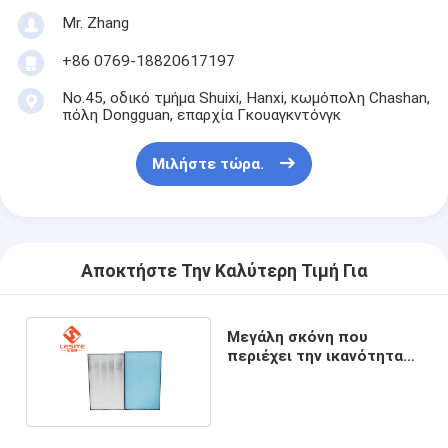
Φίλτρο τσαντών Hepa
Mr. Zhang
+86 0769-18820617197
No.45, οδικό τμήμα Shuixi, Hanxi, κωμόπολη Chashan,
πόλη Dongguan, επαρχία Γκουαγκντόνγκ
Μιλήστε τώρα.
Αποκτήστε Την Καλύτερη Τιμή Για
Μεγάλη σκόνη που
περιέχει την ικανότητα
99,99% PF βιομηχανικό
Hepa φίλτρο