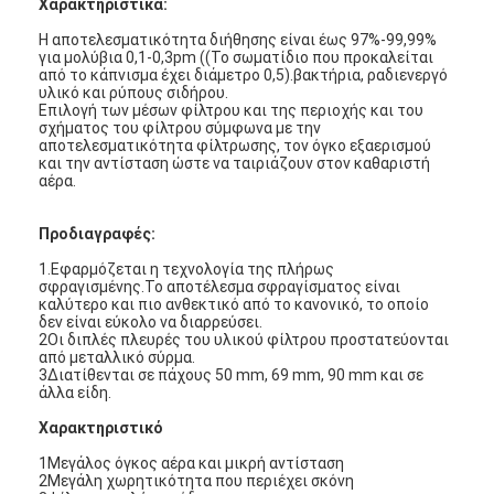
Χαρακτηριστικά:
Η αποτελεσματικότητα διήθησης είναι έως 97%-99,99%
για μολύβια 0,1-0,3pm ((Το σωματίδιο που προκαλείται
από το κάπνισμα έχει διάμετρο 0,5).βακτήρια, ραδιενεργό
υλικό και ρύπους σιδήρου.
Επιλογή των μέσων φίλτρου και της περιοχής και του
σχήματος του φίλτρου σύμφωνα με την
αποτελεσματικότητα φίλτρωσης, τον όγκο εξαερισμού
και την αντίσταση ώστε να ταιριάζουν στον καθαριστή
αέρα.
Προδιαγραφές:
1.Εφαρμόζεται η τεχνολογία της πλήρως
σφραγισμένης.Το αποτέλεσμα σφραγίσματος είναι
καλύτερο και πιο ανθεκτικό από το κανονικό, το οποίο
δεν είναι εύκολο να διαρρεύσει.
2Οι διπλές πλευρές του υλικού φίλτρου προστατεύονται
από μεταλλικό σύρμα.
Σπίτι
3Διατίθενται σε πάχους 50 mm, 69 mm, 90 mm και σε
άλλα είδη.
Προϊόντα
Χαρακτηριστικό
1Μεγάλος όγκος αέρα και μικρή αντίσταση
Βίντεο
2Μεγάλη χωρητικότητα που περιέχει σκόνη