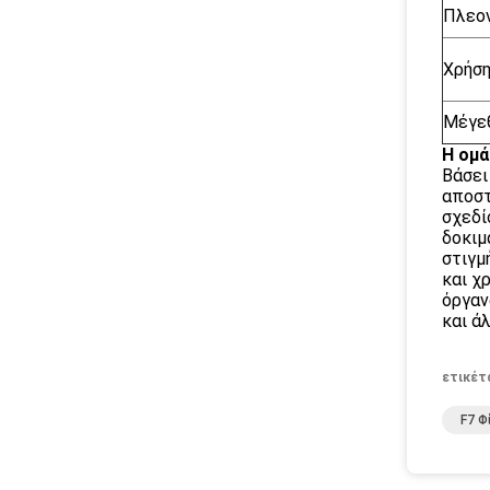
Πλεο
Χρήσ
Μέγε
Η ομά
Βάσει
αποστ
σχεδί
δοκιμ
στιγμ
και χ
όργαν
και ά
ετικέτ
F7 Φ