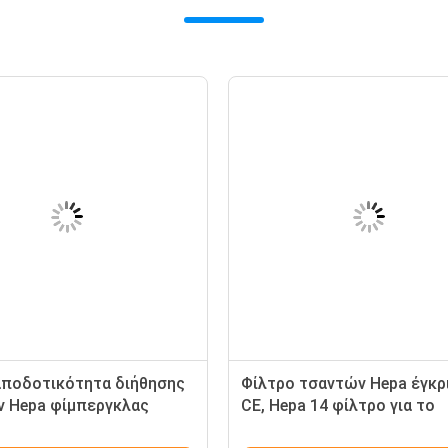
αποδοτικότητα διήθησης
Φίλτρο τσαντών Hepa έγκρ
ν Hepa φίμπεργκλας
CE, Hepa 14 φίλτρο για το
F5 F6 F7
μικροσκοπικό μόριο σκόνη