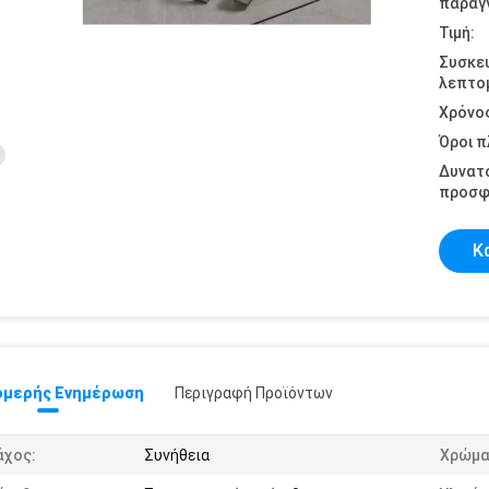
παραγγ
Τιμή:
Συσκε
λεπτομ
Χρόνο
Όροι 
Δυνατ
προσφ
Κ
μερής Ενημέρωση
Περιγραφή Προϊόντων
άχος:
Συνήθεια
Χρώμα