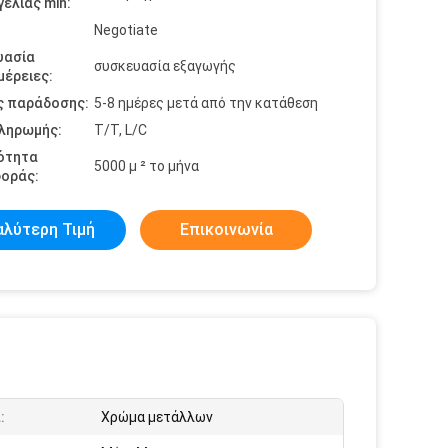
ελίας min:
Negotiate
υασία
συσκευασία εξαγωγής
έρειες:
ς παράδοσης:
5-8 ημέρες μετά από την κατάθεση
πληρωμής:
T/T, L/C
ότητα
5000 μ ² το μήνα
οράς:
αλύτερη Τιμή
Επικοινωνία
:
Χρώμα μετάλλων