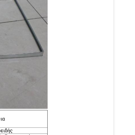
ια
οειδής