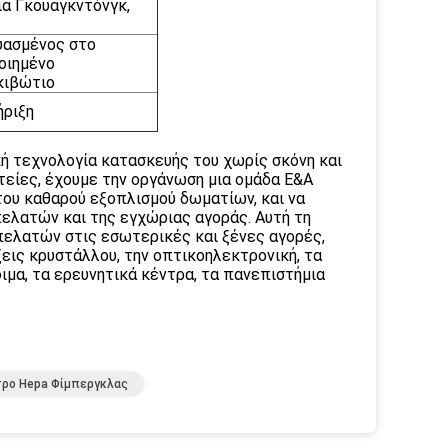
α Γκουαγκντόνγκ,
υασμένος στο
οιημένο
κιβώτιο
ήριξη
κή τεχνολογία κατασκευής του χωρίς σκόνη και
είες, έχουμε την οργάνωση μια ομάδα Ε&Α
 του καθαρού εξοπλισμού δωματίων, και να
πελατών και της εγχώριας αγοράς. Αυτή τη
πελατών στις εσωτερικές και ξένες αγορές,
ξεις κρυστάλλου, την οπτικοηλεκτρονική, τα
φιμα, τα ερευνητικά κέντρα, τα πανεπιστήμια
τρο Hepa Φίμπεργκλας