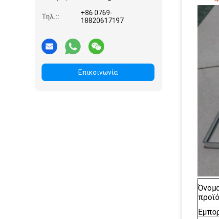
+86 0769-
Τηλ.::
18820617197
Επικοινωνία
Όνομ
προϊ
Εμπορ