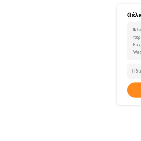
Θέλε
Ik 
περ
Ευχ
Wac