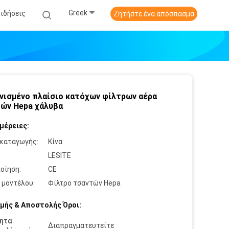
Greek
Ειδήσεις
Ζητήστε ένα απόσπασμα
νισμένο πλαίσιο κατόχων φίλτρων αέρα
ών Hepa χάλυβα
μέρειες:
καταγωγής:
Κίνα
:
LESITE
οίηση:
CE
 μοντέλου:
Φίλτρο τσαντών Hepa
μής & Αποστολής Όροι:
ητα
Διαπραγματευτείτε