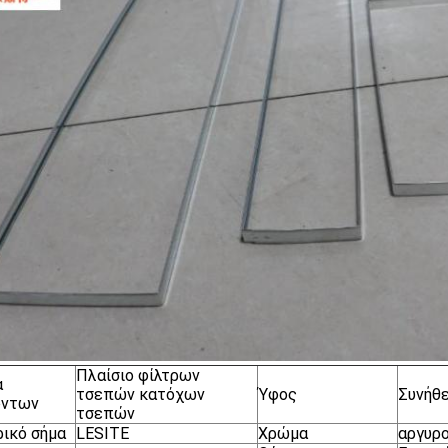
Πλαίσιο φίλτρων
α
τσεπών κατόχων
Ύφος
Συνήθε
όντων
τσεπών
ικό σήμα
LESITE
Χρώμα
αργυρ