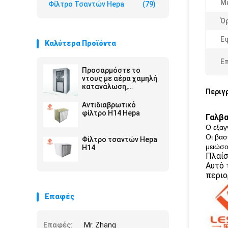
Μ
Φίλτρο Τσαντών Hepa
(79)
Ό
Ε
Καλύτερα Προϊόντα
Ε
Προσαρμόστε το
ντους με αέρα χαμηλή
κατανάλωση,
Περιγ
εξοικονόμηση
ενέργειας και εύκολη
Αντιδιαβρωτικό
συντήρηση
φίλτρο H14 Hepa
Γαλβα
Ο εξαγ
Οι βασ
Φίλτρο τσαντών Hepa
μειώσο
H14
Πλαίσ
Αυτό 
περιο
Επαφές
Επαφές:
Mr. Zhang