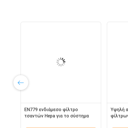
EN779 ενδιάμεσο φίλτρο
Υψηλή 
τσαντών Hepa για το σύστημα
φίλτρω
κλιματιστικών μηχανημάτων
χρήσης 