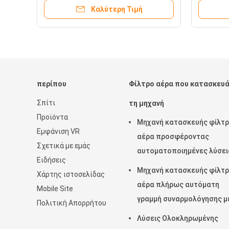
αποστε
Καλύτερη Τιμή
περίπου
Φίλτρο αέρα που κατασκευά
Σπίτι
τη μηχανή
Προϊόντα
Μηχανή κατασκευής φίλτ
Εμφάνιση VR
αέρα προσφέροντας
Σχετικά με εμάς
αυτοματοποιημένες λύσει
Ειδήσεις
σάκωσης και νίβωσης για 
Μηχανή κατασκευής φίλτ
Χάρτης ιστοσελίδας
παραγωγή και τη συνέπεια
αέρα πλήρως αυτόματη
Mobile Site
των σακουλών φίλτρου
γραμμή συναρμολόγησης μ
Πολιτική Απορρήτου
σύστημα ελέγχου Omron γ
Λύσεις Ολοκληρωμένης
υψηλής ταχύτητας και μη