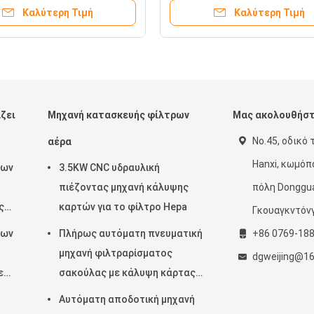
ιρωμένων δωματίων
Καλύτερη Τιμή
Καλύτερη Τιμή
ζει
Μηχανή κατασκευής φίλτρων
Μας ακολουθήσ
No.45, οδικό 
αέρα
Hanxi, κωμόπ
ρων
3.5KW CNC υδραυλική
πιέζοντας μηχανή κάλυψης
πόλη Donggua
ς
καρτών για το φίλτρο Hepa
Γκουαγκντόν
την
ρων
Πλήρως αυτόματη πνευματική
+86 0769-18
μηχανή φιλτραρίσματος
dgweijing@1
ε
σακούλας με κάλυψη κάρτας
ια
πέντε κεφαλών
Αυτόματη αποδοτική μηχανή