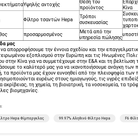
Θέση του
Επαρχί
νεκτήματα
Υψηλής αντοχής
προϊόντος
Κίνα
Συσκε
Τρόποι
η
Φίλτρο τσαντών Hepa
τυποπ
συσκευασίας
χαρτο
Μετά από την
θος
προσαρμοσμένος
υποστ
υπηρεσία πώλησης
δα μας
 να απορροφήσουμε την έννοια σχεδίου και την επαγγελματι
ειρωμένου εξοπλισμού στην Ευρώπη και τις Ηνωμένες Πολιτ
ου στην Κίνα για να συμμετέχουμε στην Ε&Α και τη βελτίωση
άσουμε το καλύτερό μας για να ικανοποιήσουμε ανάγκη των 
ή, τα προϊόντα μας έχουν ευνοηθεί από την πλειοψηφία των 
ρησιμοποιούνται ευρέως στους ημιαγωγούς, τις υγρές επιδεί
α ακρίβειας, τη χημεία, τη βιοιατρική, τα νοσοκομεία, τα τρό
λλες βιομηχανίες.
α:
ίλτρο Hepa Φίμπεργκλας
99.97% Αληθινό Φίλτρο Hepa
F6 Φίλ