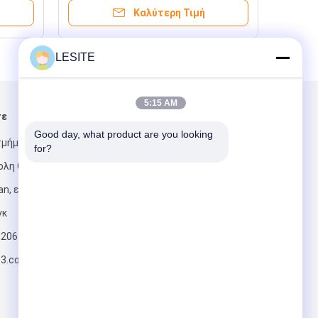
Καλύτερη Τιμή
LESITE
5:15 AM
τε
Στείλτε μας μήνυμα
Good day, what product are you looking 
τμήμα Shuixi,
for?
ολη Chashan,
n, επαρχία
γκ
820617197
Στείλετε
63.com