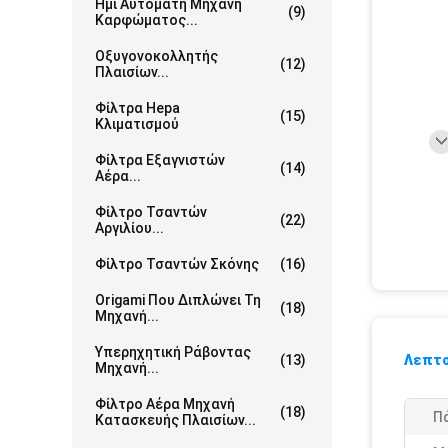
Ημι Αυτόματη Μηχανή
(9)
Καρφώματος...
Οξυγονοκολλητής
(12)
Πλαισίων...
Φίλτρα Hepa
(15)
Κλιματισμού
Φίλτρα Εξαγνιστών
(14)
Αέρα...
Φίλτρο Τσαντών
(22)
Αργιλίου...
Φίλτρο Τσαντών Σκόνης
(16)
Origami Που Διπλώνει Τη
(18)
Μηχανή...
Υπερηχητική Ράβοντας
(13)
Λεπτο
Μηχανή...
Φίλτρο Αέρα Μηχανή
(18)
Π
Κατασκευής Πλαισίων...