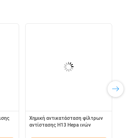
ισης
Χημική αντικατάσταση φίλτρων
αντίστασης H13 Hepa ινών
ς
χαμηλή, φίλτρο μέσων Hepa