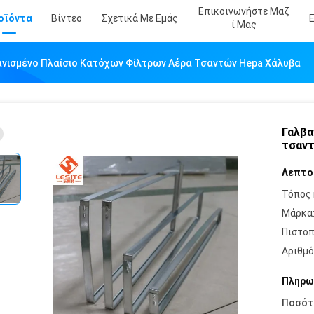
Επικοινωνήστε Μαζ
οϊόντα
Βίντεο
Σχετικά Με Εμάς
Ί Μας
ανισμένο Πλαίσιο Κατόχων Φίλτρων Αέρα Τσαντών Hepa Χάλυβα
Γαλβα
τσαντ
Λεπτο
Τόπος 
Μάρκα
Πιστοπ
Αριθμό
Πληρω
Ποσότ