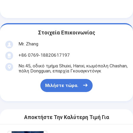
Αυτόματη μηχανή καρφώματος
Ημι αυτόματη μηχανή καρφώματος
Οξυγονοκολλητής πλαισίων
Στοιχεία Επικοινωνίας
Φίλτρα Hepa κλιματισμού
Mr. Zhang
+86 0769-18820617197
φίλτρα εξαγνιστών αέρα
No.45, οδικό τμήμα Shuixi, Hanxi, κωμόπολη Chashan,
Φίλτρο τσαντών αργιλίου
πόλη Dongguan, επαρχία Γκουαγκντόνγκ
Φίλτρο τσαντών σκόνης
Μιλήστε τώρα.
Origami που διπλώνει τη μηχανή
υπερηχητική ράβοντας μηχανή
Αποκτήστε Την Καλύτερη Τιμή Για
φίλτρο αέρα Μηχανή κατασκευής πλαισίων