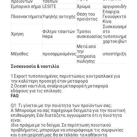
προϊόντων
τσεπών
Εμπορικό σήμα
LESITE
Χρώμα
αργυροειδής
Επαρχία
Θέση του
Πλεονεκτήματα
Υψηλής αντοχής
Γκουαγκντόνγκ,
προϊόντος
Κίνα
Συσκευασμένος
Φίλτρο τσαντών
Τρόποι
στο
Χρήση
Hepa
συσκευασίας
τυποποιημένο
χαρτοκιβώτιο
Μετά από
την
Μέγεθος
προσαρμοσμένος
υποστήριξη
υπηρεσία
πώλησης
Συσκευασία & ναυτιλία
1.Export τυποποιημένες περιπτώσεις κοντραπλακέ για
την καλύτερη προσοχή όταν μεταφορά
2.Ocean ναυτιλία, εναέρια μεταφορά ή μεταφορά
εδάφους για τις επιλογές.
FAQ
Σπίτι
Q1: Τι γίνεται με την ποιότητα των προϊόντων σας;
Α: Μπορούμε να σας παρέχουμε δείγματα για την ποιοτική
επιθεώρηση. Εάν διατάζετε, εγγυώμαστε ότι η ποιότητα
Προϊόντα
είναι
ίδιο πράγμα με το δείγμα. Σε περίπτωση ποιοτικού
Βίντεο
προβλήματος, μπορούμε να υπογράψουμε τις συμφωνίες
και η επιχείρησή μας θα εκτελέσει τα καθήκοντα.