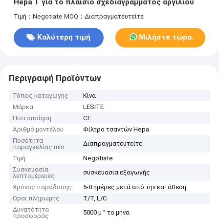
Hepa Τ για το πλαίσιο σχεδιαγράμματος αργιλίου
Τιμή：Negotiate
MOQ：Διαπραγματευτείτε
Καλύτερη τιμή
Μιλήστε τώρα.
Περιγραφή Προϊόντων
Τόπος καταγωγής
Κίνα
Μάρκα
LESITE
Πιστοποίηση
CE
Αριθμό μοντέλου
Φίλτρο τσαντών Hepa
Ποσότητα
Διαπραγματευτείτε
παραγγελίας min
Τιμή
Negotiate
Συσκευασία
συσκευασία εξαγωγής
λεπτομέρειες
Χρόνος παράδοσης
5-8 ημέρες μετά από την κατάθεση
Όροι πληρωμής
T/T, L/C
Δυνατότητα
5000 μ ² το μήνα
προσφοράς