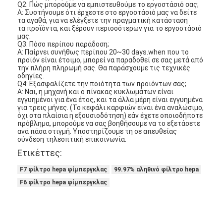
Q2: Πώς μπορούμε να εμπιστευθούμε το εργοστάσιό σας;
Σχετικά με εμάς
Α: Συστήνουμε ότι έρχεστε στο εργοστάσιό μας να δείτε
τα αγαθά, για να ελέγξετε την πραγματική κατάσταση
τα προϊόντα, και ξέρουν περισσότερων για το εργοστάσιό
Επισκεψή εργοστασίου
μας.
Q3: Πόσο περίπου παράδοση;
Α: Παίρνει συνήθως περίπου 20~30 days.when που το
Έλεγχος ποιότητας
προϊόν είναι έτοιμο, μπορεί να παραδοθεί σε σας μετά από
την πλήρη πληρωμή σας. Θα παράσχουμε τις τεχνικές
Επικοινωνήστε μαζί μας
οδηγίες.
Q4: Εξασφαλίζετε την ποιότητα των προϊόντων σας;
Α: Ναι, η μηχανή και ο πίνακας κυκλωμάτων είναι
Ειδήσεις
εγγυημένοι για ένα έτος, και τα άλλα μέρη είναι εγγυημένα
για τρεις μήνες. (Το κεφάλι καρφιών είναι ένα αναλώσιμο,
όχι στα πλαίσια η εξουσιοδότηση) εάν έχετε οποιοδήποτε
Μιλήστε τώρα.
πρόβλημα, μπορούμε να σας βοηθήσουμε να το εξετάσετε
ανά πάσα στιγμή. Υποστηρίζουμε τη σε απευθείας
σύνδεση τηλεοπτική επικοινωνία.
Ετικέττες:
Φίλτρο αέρα που κατασκευάζει τη μηχανή
F7 φίλτρο hepa φίμπεργκλας
99.97% αληθινό φίλτρο hepa
F6 φίλτρο hepa φίμπεργκλας
Μηχανή κατασκευής φίλτρων αέρα
Φίλτρο τσεπών που κατασκευάζει τη μηχανή