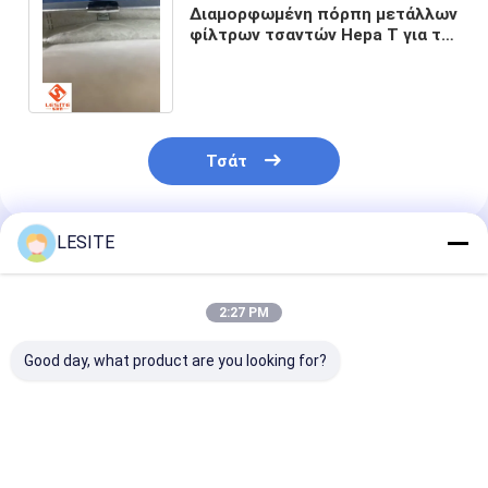
Φίλτρο τσαντών Hepa
Διαμορφωμένη πόρπη μετάλλων
φίλτρων τσαντών Hepa Τ για το
πλαίσιο σχεδιαγράμματος
αργιλίου
Τσάτ
LESITE
Συνιστώμενα Προϊόντα
2:27 PM
Good day, what product are you looking for?
Προσαρμόστε το
Μικρή κατανάλωση
Απλή δομή Η
ντους με αέρα
ενέργειας μονάδα
επιφάνεια το