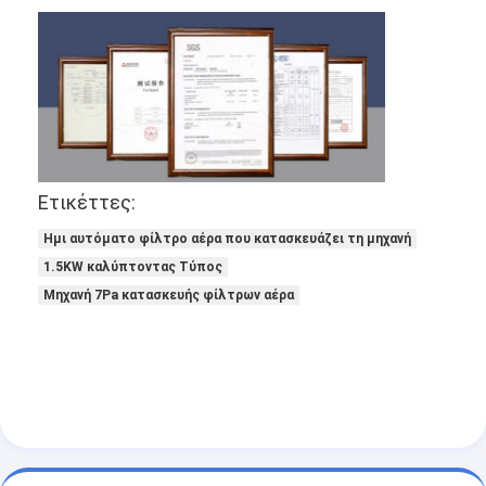
Σχετικά με εμάς
Επισκεψή εργοστασίου
Έλεγχος ποιότητας
Επικοινωνήστε μαζί μας
Ετικέττες:
Ειδήσεις
Ημι αυτόματο φίλτρο αέρα που κατασκευάζει τη μηχανή
Μιλήστε τώρα.
1.5KW καλύπτοντας Τύπος
Μηχανή 7Pa κατασκευής φίλτρων αέρα
Φίλτρο αέρα που κατασκευάζει τη μηχανή
Μηχανή κατασκευής φίλτρων αέρα
Φίλτρο τσεπών που κατασκευάζει τη μηχανή