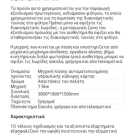
Το προϊόν αυτό χρησιμοποιείται για την παραγωγή
εξοπλισμού πρωτογενούς, ενδιάμεσου φίλτρου, το οποίο
χρησιμοποιείται για τη συμπίεση της διακοσμητικής
ταινίας στο φίλτρο.Πρέπει μόνο να σφίξετε τις
διακοσμητικές λωρίδες., η μεταγωγική ζώνη του
εξοπλισμού πρόωσης με τον αισθητήρα θα σφίξει και θα
σταθεροποιήσει τις διακοσμητικές ταινίες στο φίλτρο
Η μηχανή, που κινείται με πίεση και υποστηρίζεται από
μηχανικό μηχάνημα σύνδεσης, εργαλείο άλεσης, βήμα
κινητήρα και διπλό φωτοηλεκτρικό αισθητήρα, μπορεί να
σφίξει τις λωρίδες εύκολα, γρήγορα και αποτελεσματικά.
Ονομασία
Μηχανή πίεσης αυτοματοποιημένης
προϊόντος
υδραυλικής κάλυψης κάρτας
Χρώμα
Απαιτήσεις του πελάτη
Μηχανή
1.5kw
Συνολική
3000*1800*1500mm
διάσταση
Ταχύτητα
Γρήγορα!
Πλεονέκτημα
Εύκολο, γρήγορο και αποτελεσματικό
Χαρακτηριστικά
1Ο τέλειος σχεδιασμός και τα αξιόπιστα εξαρτήματα
εξασφαλίζουν την υψηλή ποιότητα και την εξαιρετική