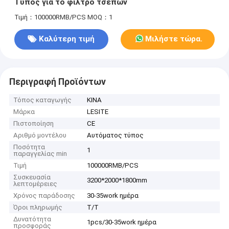
Τύπος για το φίλτρο τσεπών
Τιμή：100000RMB/PCS
MOQ：1
Καλύτερη τιμή
Μιλήστε τώρα.
Περιγραφή Προϊόντων
Τόπος καταγωγής
ΚΙΝΑ
Μάρκα
LESITE
Πιστοποίηση
CE
Αριθμό μοντέλου
Αυτόματος τύπος
Ποσότητα
1
παραγγελίας min
Τιμή
100000RMB/PCS
Συσκευασία
3200*2000*1800mm
λεπτομέρειες
Χρόνος παράδοσης
30-35work ημέρα
Όροι πληρωμής
T/T
Δυνατότητα
1pcs/30-35work ημέρα
προσφοράς