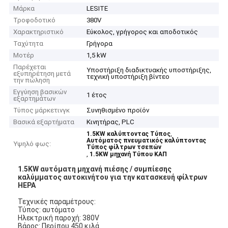
Μάρκα
LESITE
Τροφοδοτικό
380V
Χαρακτηριστικό
Εύκολος, γρήγορος και αποδοτικός
Ταχύτητα
Γρήγορα
Μοτέρ
1,5 kW
Παρέχεται
Υποστήριξη διαδικτυακής υποστήριξης,
εξυπηρέτηση μετά
τεχνική υποστήριξη βίντεο
την πώληση
Εγγύηση βασικών
1 έτος
εξαρτημάτων
Τύπος μάρκετινγκ
Συνηθισμένο προϊόν
Βασικά εξαρτήματα
Κινητήρας, PLC
,
1.5KW καλύπτοντας Τύπος
Αυτόματος πνευματικός καλύπτοντας
Υψηλό φως:
Τύπος φίλτρων τσεπών
,
1.5KW μηχανή Τύπου ΚΑΠ
1.5KW αυτόματη μηχανή πιέσης / συμπίεσης
καλύμματος αυτοκινήτου για την κατασκευή φίλτρων
HEPA
Τεχνικές παραμέτρους:
Τύπος: αυτόματο
Ηλεκτρική παροχή: 380V
Βάρος: Περίπου 450 κιλά