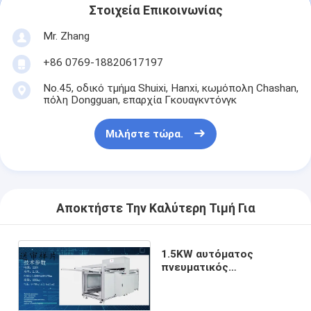
Αυτόματη μηχανή καρφώματος
Στοιχεία Επικοινωνίας
Mr. Zhang
Ημι αυτόματη μηχανή καρφώματος
+86 0769-18820617197
Οξυγονοκολλητής πλαισίων
No.45, οδικό τμήμα Shuixi, Hanxi, κωμόπολη Chashan,
πόλη Dongguan, επαρχία Γκουαγκντόνγκ
Φίλτρα Hepa κλιματισμού
φίλτρα εξαγνιστών αέρα
Μιλήστε τώρα.
Φίλτρο τσαντών αργιλίου
Φίλτρο τσαντών σκόνης
Αποκτήστε Την Καλύτερη Τιμή Για
Origami που διπλώνει τη μηχανή
υπερηχητική ράβοντας μηχανή
1.5KW αυτόματος
πνευματικός
καλύπτοντας Τύπος για
φίλτρο αέρα Μηχανή κατασκευής πλαισίων
το φίλτρο τσεπών