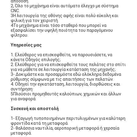
απόδοση.
2, Όλο το μηχάνημα είναι αυτόματο έλεγχο με σύστημα
CNC.
3Η λειτουργία της οθόνης αφής είναι πολύ εύκολη και
φιλική για τον χειριστή.
4Το μηχάνημα είναι τόσο σταθερό που μπορεί να
εξασφαλίσει την υψηλή ποιότητα του παραγόμενου
φίλτρου.
Υπηρεσίες μας
1. Ελεύθερος να επισκεφθείτε, να παρουσιάσετε, να
κάνετε Οδηγός επιλογής;
2. Ελεύθερος για να επισκεφθείτε τους πελάτες στο σπίτι
για να μάθετε σε λειτουργία κατάσταση της μηχανής;
3- Δοκιμάστε και προσαρμόστε εδώ ολόκληρα δεδομένα
ρύθμισης σύμφωνα με τις απαιτήσεις των πελατών.
4. Οδηγεί την εγκατάσταση, λειτουργία, διορθώσεις και
συντήρηση·
5Πλούσιοι προμηθευτές καλούπιων, χημικών και άλλων
για αναφορά.
Σπίτι
Συσκευή και αποστολή
Προϊόντα
1- Εξαγωγή τυποποιημένων περιτυλιγμένων για καλύτερη
φροντίδα κατά τη μεταφορά.
2- θαλάσσια ναυτιλία, αεροπορική μεταφορά ή χερσαία
Βίντεο
μεταφορά.