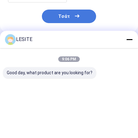
Φίλτρο τσαντών Hepa
Τσάτ
LESITE
Συνιστώμενα Προϊόντα
9:06 PM
Good day, what product are you looking for?
3.5KW υδραυλική
Βιομηχανικό
T14 T17 αυτό
πιέζοντας μηχανή
εσωτερικό πλαίσιο
κάμπτοντας
κάλυψης καρτών για
φίλτρων αέρα που
εξοπλισμός 2
το φίλτρο τσεπών
διαμορφώνει ημι
5.5KW πλαισί
αυτόματο μηχανών
φίλτρων
Καλύτερη τιμή
Καλύτερη τιμή
Καλύτερη 
εσωτερικός