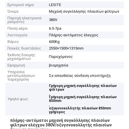
Εμπορικό σήμα
LESITE
Όνομα
Μηχανή συγκόλλησης πλαισίων φίλτρων
Παροχή ηλεκτρικού
380V
ρεύματος
Πίεση αέρα
6.5-7pa
Λειτουργία
Πλήρης-αυτόματος έλεγχος
Βάρος
600Kg
Γενικές διαστάσεις
2550×1500×1315mm
Έκθεση δοκιμής
Παρεχόμενος
μηχανημάτων
Εφαρμογή
βιομηχανία
Υπηρεσία
μεταπωλήσεων
Σε απευθείας σύνδεση υποστήριξη
παρεχόμενη
Γρήγορη μηχανή συγκόλλησης πλαισίων
φίλτρων
,
Γρήγορη μηχανή συγκόλλησης πλαισίων
Υψηλό φως:
850mm
,
οξυγονοκολλητής πλαισίων 850mm
γρήγορος
πλήρης-αυτόματοι μηχανή συγκόλλησης πλαισίων
φίλτρων ελέγχου 380V/οξυγονοκολλητής πλαισίων