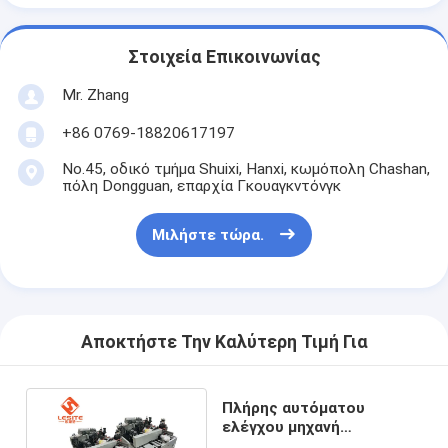
Σχετικά με εμάς
Στοιχεία Επικοινωνίας
Επισκεψή εργοστασίου
Mr. Zhang
Έλεγχος ποιότητας
+86 0769-18820617197
Επικοινωνήστε μαζί μας
No.45, οδικό τμήμα Shuixi, Hanxi, κωμόπολη Chashan,
πόλη Dongguan, επαρχία Γκουαγκντόνγκ
Ειδήσεις
Μιλήστε τώρα.
Μιλήστε τώρα.
Φίλτρο αέρα που κατασκευάζει τη μηχανή
Αποκτήστε Την Καλύτερη Τιμή Για
Μηχανή κατασκευής φίλτρων αέρα
Πλήρης αυτόματου
Φίλτρο τσεπών που κατασκευάζει τη μηχανή
ελέγχου μηχανή
συγκόλλησης πλαισίων