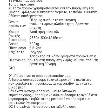
Τεχνικές παράμετροι:
Τύπος: πρότυπα.
Αυτό το προϊόν χρησιμοποιείται για την παραγωγή του
φίλτρου φίλτρων submaster forplate, το πεδίο is280mm-
850mm επεξεργασίας.
Πλήρως αυτόματη εσωτερική
Όνομα
ενσωματωμένη πλαίσιο φορμάροντας
προϊόντων
μηχανή
Χρώμα
Απαίτηση πελατών
Γενικές
2550×1500×1315mm
διαστάσεις
Βάρος
600kg
Πίεση αέρα
6.5-7pa
Ταχύτητα
Γρήγορα
Χαρακτηριστικά γνωρίσματα προϊόντων: η
Πλεονέκτημα
αυτόματη παραγωγή χωρίς μειώνει πολύ τη
εργατική δύναμη.
FAQ
Q1.
Ποιοι είναι οι όροι συσκευασίας σας;
Α: Γενικά, συσκευάζουμε τα αγαθά μας στην περίπτωση
κοντραπλακέ ή τη συσκευασία χαρτοκιβωτίων για τα
μικρά μέρη.
Εάν έχετε καταχωρήσει νόμιμα το δίπλωμα
ευρεσιτεχνίας, μπορούμε να συσκευάσουμε τα αγαθά στα
μαρκαρισμένα κιβώτιά σας μετά από να πάρουμε τις
επιστολές έγκρισής σας.
Q2. Ποια είναι η διαδικασία καταβολής σας;