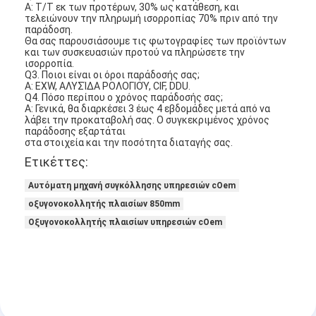
Α: T/T εκ των προτέρων, 30% ως κατάθεση, και
τελειώνουν την πληρωμή ισορροπίας 70% πριν από την
παράδοση.
Θα σας παρουσιάσουμε τις φωτογραφίες των προϊόντων
και των συσκευασιών προτού να πληρώσετε την
ισορροπία.
Q3. Ποιοι είναι οι όροι παράδοσής σας;
Α: EXW, ΑΛΥΣΊΔΑ ΡΟΛΟΓΙΟΎ, CIF, DDU.
Q4. Πόσο περίπου ο χρόνος παράδοσής σας;
Α: Γενικά, θα διαρκέσει 3 έως 4 εβδομάδες μετά από να
λάβει την προκαταβολή σας. Ο συγκεκριμένος χρόνος
παράδοσης εξαρτάται
στα στοιχεία και την ποσότητα διαταγής σας.
Ετικέττες:
Αυτόματη μηχανή συγκόλλησης υπηρεσιών cOem
οξυγονοκολλητής πλαισίων 850mm
Οξυγονοκολλητής πλαισίων υπηρεσιών cOem
Σπίτι
Προϊόντα
Βίντεο