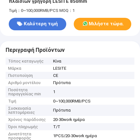
πλαισίων γρήγορη LESITE 850mm
Τιμή：0~100,000RMB/PCS
MOQ：1
Καλύτερη τιμή
Μιλήστε τώρα.
Περιγραφή Προϊόντων
Τόπος καταγωγής
Κίνα
Μάρκα
LESITE
Πιστοποίηση
CE
Αριθμό μοντέλου
Πρότυπα
Ποσότητα
1
παραγγελίας min
Τιμή
0~100,000RMB/PCS
Συσκευασία
Πρότυπα
λεπτομέρειες
Χρόνος παράδοσης
20-30work ημέρα
Όροι πληρωμής
T/T
Δυνατότητα
1PCS/20-30work ημέρα
προσφοράς