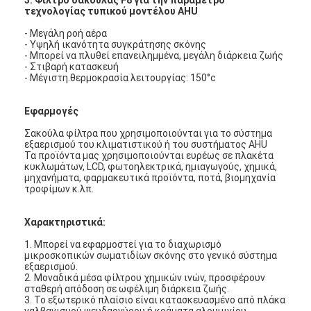
τεχνολογίας τυπικού μοντέλου AHU
- Μεγάλη ροή αέρα
- Υψηλή ικανότητα συγκράτησης σκόνης
- Μπορεί να πλυθεί επανειλημμένα, μεγάλη διάρκεια ζωής
- Στιβαρή κατασκευή
- Μέγιστη.θερμοκρασία λειτουργίας: 150°c
Εφαρμογές
Σακούλα φίλτρα που χρησιμοποιούνται για το σύστημα
εξαερισμού του κλιματιστικού ή του συστήματος AHU
Τα προϊόντα μας χρησιμοποιούνται ευρέως σε πλακέτα
κυκλωμάτων, LCD, φωτοηλεκτρικά, ημιαγωγούς, χημικά,
μηχανήματα, φαρμακευτικά προϊόντα, ποτά, βιομηχανία
τροφίμων κ.λπ.
Χαρακτηριστικά:
Σπίτι
1. Μπορεί να εφαρμοστεί για το διαχωρισμό
μικροσκοπικών σωματιδίων σκόνης στο γενικό σύστημα
Προϊόντα
εξαερισμού.
2. Μοναδικά μέσα φίλτρου χημικών ινών, προσφέρουν
σταθερή απόδοση σε ωφέλιμη διάρκεια ζωής.
Βίντεο
3. Το εξωτερικό πλαίσιο είναι κατασκευασμένο από πλάκα
γαλβανισμού ψευδαργύρου ή κράματα αλουμινίου.