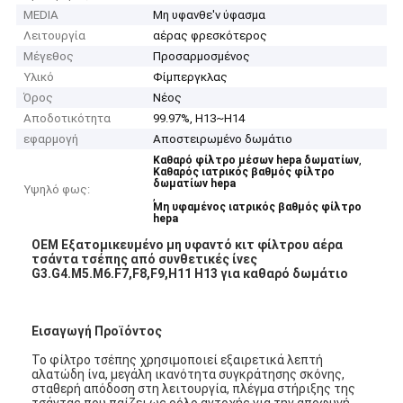
MEDIA
Μη υφανθε'ν ύφασμα
Λειτουργία
αέρας φρεσκότερος
Μέγεθος
Προσαρμοσμένος
Υλικό
Φίμπεργκλας
Όρος
Νέος
Αποδοτικότητα
99.97%, H13~H14
εφαρμογή
Αποστειρωμένο δωμάτιο
,
Καθαρό φίλτρο μέσων hepa δωματίων
Καθαρός ιατρικός βαθμός φίλτρο
δωματίων hepa
Υψηλό φως:
,
Μη υφαμένος ιατρικός βαθμός φίλτρο
hepa
OEM Εξατομικευμένο μη υφαντό κιτ φίλτρου αέρα
τσάντα τσέπης από συνθετικές ίνες
G3.G4.M5.M6.F7,F8,F9,H11 H13 για καθαρό δωμάτιο​
Εισαγωγή Προϊόντος
Το φίλτρο τσέπης χρησιμοποιεί εξαιρετικά λεπτή
αλατώδη ίνα, μεγάλη ικανότητα συγκράτησης σκόνης,
σταθερή απόδοση στη λειτουργία, πλέγμα στήριξης της
τσάντας που παίζει ως ρόλο αντοχής για την αποφυγή