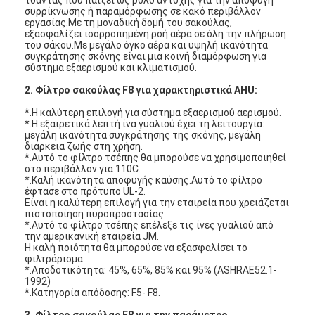
συρρίκνωσης ή παραμόρφωσης σε κακό περιβάλλον
εργασίας.Με τη μοναδική δομή του σακούλας,
εξασφαλίζει ισορροπημένη ροή αέρα σε όλη την πλήρωση
του σάκου.Με μεγάλο όγκο αέρα και υψηλή ικανότητα
συγκράτησης σκόνης είναι μια κοινή διαμόρφωση για
σύστημα εξαερισμού και κλιματισμού.
2. Φίλτρο σακούλας F8 για χαρακτηριστικά AHU:
*.Η καλύτερη επιλογή για σύστημα εξαερισμού αερισμού.
*.Η εξαιρετικά λεπτή ίνα γυαλιού έχει τη λειτουργία:
μεγάλη ικανότητα συγκράτησης της σκόνης, μεγάλη
διάρκεια ζωής στη χρήση.
*.Αυτό το φίλτρο τσέπης θα μπορούσε να χρησιμοποιηθεί
στο περιβάλλον για 110C.
*.Καλή ικανότητα αποφυγής καύσης.Αυτό το φίλτρο
έφτασε στο πρότυπο UL-2.
Είναι η καλύτερη επιλογή για την εταιρεία που χρειάζεται
πιστοποίηση πυροπροστασίας.
*.Αυτό το φίλτρο τσέπης επέλεξε τις ίνες γυαλιού από
την αμερικανική εταιρεία JM.
Η καλή ποιότητα θα μπορούσε να εξασφαλίσει το
φιλτράρισμα.
*.Αποδοτικότητα: 45%, 65%, 85% και 95% (ASHRAE52.1-
1992)
*.Κατηγορία απόδοσης: F5- F8.
3. Φίλτρο σακούλας F8 για την παράμετρο