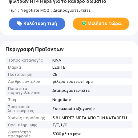
φίλτρων H14 Hepa για το καθαρό δωμάτιο
Τιμή：Negotiate
MOQ：Διαπραγματευτείτε
Καλύτερη τιμή
Μιλήστε τώρα.
Περιγραφή Προϊόντων
Τόπος καταγωγής
ΚΙΝΑ
Μάρκα
LESITE
Πιστοποίηση
CE
Αριθμό μοντέλου
φίλτρο τσαντών hepa
Ποσότητα
Διαπραγματευτείτε
παραγγελίας min
Τιμή
Negotiate
Συσκευασία
Συσκευασία εξαγωγής
λεπτομέρειες
Χρόνος παράδοσης
5-8 ΗΜΕΡΕΣ ΜΕΤΑ ΑΠΌ ΤΗΝ ΚΑΤΑΘΕΣΗ
Όροι πληρωμής
T/T, L/C
Δυνατότητα
5000 μ ² το μήνα
προσφοράς