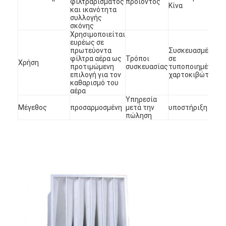
φιλτραρίσματος
προϊόντος
Φίλτρο τσαντών Hepa
Κίνα
και ικανότητα
συλλογής
σκόνης
Χρησιμοποιείται
ευρέως σε
πρωτεύοντα
Συσκευασμένο
φίλτρα αέρα ως
Τρόποι
σε
Χρήση
προτιμώμενη
συσκευασίας
τυποποιημένο
επιλογή για τον
χαρτοκιβώτιο
καθαρισμό του
αέρα
Υπηρεσία
Μέγεθος
προσαρμοσμένη
μετά την
υποστήριξη
πώληση