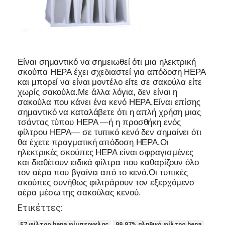
Είναι σημαντικό να σημειωθεί ότι μια ηλεκτρική
σκούπα HEPA έχει σχεδιαστεί για απόδοση HEPA
και μπορεί να είναι μοντέλο είτε σε σακούλα είτε
χωρίς σακούλα.Με άλλα λόγια, δεν είναι η
σακούλα που κάνει ένα κενό HEPA.Είναι επίσης
σημαντικό να καταλάβετε ότι η απλή χρήση μιας
τσάντας τύπου HEPA —ή η προσθήκη ενός
φίλτρου HEPA— σε τυπικό κενό δεν σημαίνει ότι
θα έχετε πραγματική απόδοση HEPA.Οι
ηλεκτρικές σκούπες HEPA είναι σφραγισμένες
και διαθέτουν ειδικά φίλτρα που καθαρίζουν όλο
τον αέρα που βγαίνει από το κενό.Οι τυπικές
σκούπες συνήθως φιλτράρουν τον εξερχόμενο
αέρα μέσω της σακούλας κενού.
Ετικέττες:
F7 φίλτρο hepa φίμπεργκλας
99.97% αληθινό φίλτρο hepa