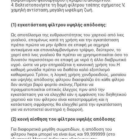
4. Βελτιστοποιήστε τη δομή φίλτρου τσέπης σχήματος V,
Σχετικά με εμάς
χαμηλή αντίσταση, μεγάλη ωφέλιμη ζωή.
Επισκεψή εργοστασίου
(1) εγκατάσταση φίλτρου υψηλής απόδοσης:
Έλεγχος ποιότητας
Ως αποτέλεσμα της ευθραυστότητας του χαρτιού από ίνες
γυαλιού, επομένως κατά τη χρήση και την εγκατάσταση
πρέπει πρώτα να μην έρθετε σε επαφή με αιχμηρά
Επικοινωνήστε μαζί μας
αντικείμενα και επαναλαμβανόμενο τρίψιμο, δεύτερον, το
χαρτί από ίνες γυαλιού θα πρέπει να χρησιμοποιείται όσο το
δυνατόν περισσότερο σε επαφή με νερό ή άλλο διαβρωτικό
Ειδήσεις
υγρό. ώστε να μην επηρεάζεται η κανονική χρήση του.Η
καθαρή μονάδα πρέπει να διαθέτει καλό εξοπλισμό
Μιλήστε τώρα.
καθαρισμού.Τρίτον, η λογική χρήση χονδροειδούς, μεσαίου
και υψηλής απόδοσης φίλτρου διασφαλίζει ότι κάθε φίλτρο
δεν αντέχει βαρύ φορτίο σκόνης.Πρέπει να
πραγματοποιείται οπτικός έλεγχος πριν από την
εγκατάσταση για να ελεγχθεί εάν η εμφάνιση του διηθητικού
χαρτιού και του φίλτρου είναι κατεστραμμένη και η
Φίλτρο αέρα που κατασκευάζει τη μηχανή
κατάσταση σφράγισης θα ελεγχθεί μετά την εγκατάσταση
για να εντοπιστεί αυστηρά η διαρροή.
Μηχανή κατασκευής φίλτρων αέρα
(2) κοινή αίσθηση του φίλτρου υψηλής απόδοσης
Φίλτρο τσεπών που κατασκευάζει τη μηχανή
Για διαφορετικά μεγέθη σωματιδίων, η απόδοση του
φίλτρου hepa μπορεί να είναι έως και 99,999999 (στο
εξωτερικό).Μερικοί άνθρωποι εξισώνουν την