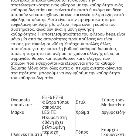
Αυτόματη μηχανή καρφώματος
αποτελεσματικότητα ενός φίλτρου με την καθαριότητα ενός
καθαρού δωματίου και φαίνεται ότι εκατό ή ακόμα και δέκα
μπορούν να επιτευχθούν με έως και εννέα φίλτρα εξαιρετικά
Ημι αυτόματη μηχανή καρφώματος
υψηλής απόδοσης.Αυτό είναι στην πραγματικότητα μια
εσφαλμένη αντίληψη.Τα φίλτρα Hepa είναι η καρδιά του
συστήματος, αλλά δεν είναι η μόνη εγγύηση
Οξυγονοκολλητής πλαισίων
καθαριότητας.Η αποτελεσματικότητα του φίλτρου hepa είναι
μόνο μία από τις απαραίτητες προϋποθέσεις και είναι
επίσης μια εύκολη συνθήκη.Υπάρχουν πολλές άλλες
Φίλτρα Hepa κλιματισμού
απαιτήσεις για την επίτευξη βαθμού καθαρού δωματίου,
όπως η ταχύτητα του ανέμου, οι χρόνοι αλλαγής αέρα, οι
φίλτρα εξαγνιστών αέρα
σφραγίδες θυρών και παραθύρων και ο έλεγχος των
ατόμων που εισέρχονται και εξέρχονται από το καθαρό
δωμάτιο.Μόνο όταν όλες αυτές οι πτυχές ανταποκρίνονται
Φίλτρο τσαντών αργιλίου
στα πρότυπα, μπορούμε να εγγυηθούμε την καθαριότητα
του καθαρού δωματίου.
Φίλτρο τσαντών σκόνης
Origami που διπλώνει τη μηχανή
F5 F6 F7 F8
Ονομασία
Τύπος τσάντας
Φίλτρο τύπου
Στυλ
προϊόντος
Medium Fiter
σακούλας
υπερηχητική ράβοντας μηχανή
Μάρκα
LESITE
Χρώμα
αργυροειδής
Η κυματιστή
οθόνη έχει
φίλτρο αέρα Μηχανή κατασκευής πλαισίων
βελτιωμένη
Επαρχία
περιοχή
Τόπος
Πλεονεκτήματα
Γκουανγκντόνγκ,