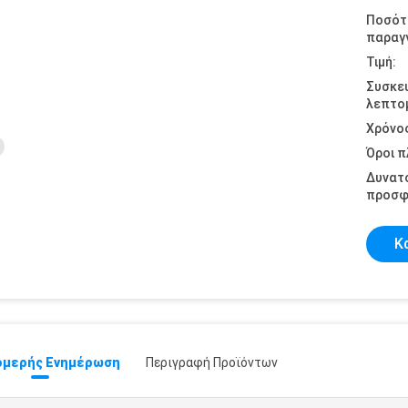
Ποσότ
παραγγ
Τιμή:
Συσκε
λεπτομ
Χρόνο
Όροι 
Δυνατ
προσφ
Κ
μερής Ενημέρωση
Περιγραφή Προϊόντων