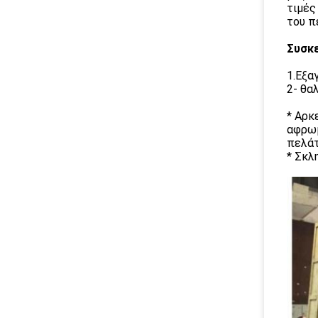
τιμές
του π
Συσκε
1.Εξα
2- θα
* Αρκ
αφρωμ
πελά
* Σκλ