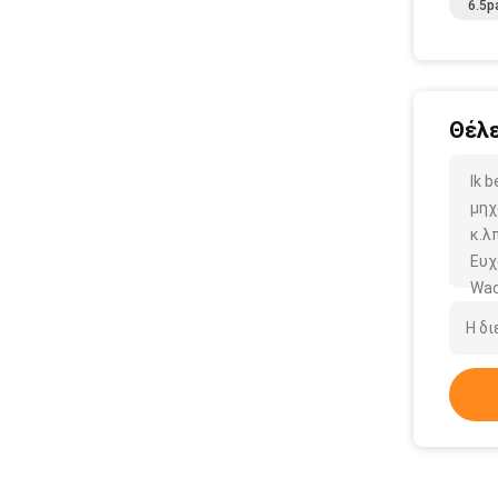
6.5p
Θέλε
Ik 
μηχ
κ.λπ
Ευχ
Wac