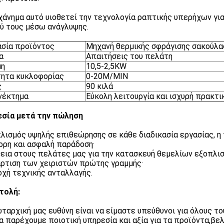
χάνημα αυτό υιοθετεί την τεχνολογία ραπτικής υπερήχων για
ύ τους μέσω ανάγλυψης.
σία προϊόντος
Μηχανή θερμικής σφράγισης σακούλα
α
Απαιτήσεις του πελάτη
μη
10,5-2,5KW
ητα κυκλοφορίας
0-20M/MIN
ς
90 κιλά
νέκτημα
Εύκολη λειτουργία και ισχυρή πρακτι
σία μετά την πώληση
πλισμός υψηλής επιθεώρησης σε κάθε διαδικασία εργασίας, η
γορη και ασφαλή παράδοση·
θεια στους πελάτες μας για την κατασκευή θεμελίων εξοπλισ
άρτιση των χειριστών πρώτης γραμμής·
οχή τεχνικής ανταλλαγής.
τολή:
ταρχική μας ευθύνη είναι να είμαστε υπεύθυνοι για όλους τ
να παρέχουμε ποιοτική υπηρεσία και αξία για τα προϊόντα,βε