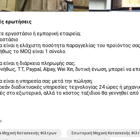
ές ερωτήσεις
στε εργοστάσιο ή εμπορική εταιρεία;
γοστάσιο
ια είναι η ελάχιστη ποσότητα παραγγελίας του προϊόντος σας
νήθως το MOQ είναι 1 σύνολο.
ια είναι η διάρκεια πληρωμής σας;
υνήθως, TT, Paypal, Alpay, Wei Xin, δυτική ένωση, μπορεί να 
ια είναι η υπηρεσία σας μετά την πώληση;
ρεάν διαδικτυακές υπηρεσίες τεχνολογίας 24 ώρες ή μηχανικο
ές στο εξωτερικό, αλλά το κόστος ταξιδιού θα γεννηθεί από
α:
a Μηχανή Κατασκευής Φίλτρων
Εσωτερική Μηχανή Κατασκευής Φίλτ