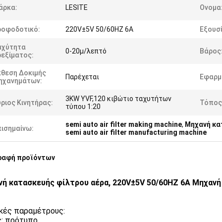
άρκα:
LESITE
Ονομα
ροφοδοτικό:
220V±5V 50/60HZ 6A
Εξουσί
αχύτητα
0-20μ/λεπτό
Βάρος
ρεξίματος:
κθεση Δοκιμής
Παρέχεται
Εφαρμ
ηχανημάτων:
3KW YVF,120 κιβώτιο ταχυτήτων
ριος Κινητήρας:
Τόπος
τύπου 1:20
semi auto air filter making machine
,
Μηχανή κα
πισημαίνω:
semi auto air filter manufacturing machine
ραφή προϊόντων
ή κατασκευής φίλτρου αέρα, 220V±5V 50/60HZ 6A Μηχανή
κές παραμέτρους:
: πρότυπο.