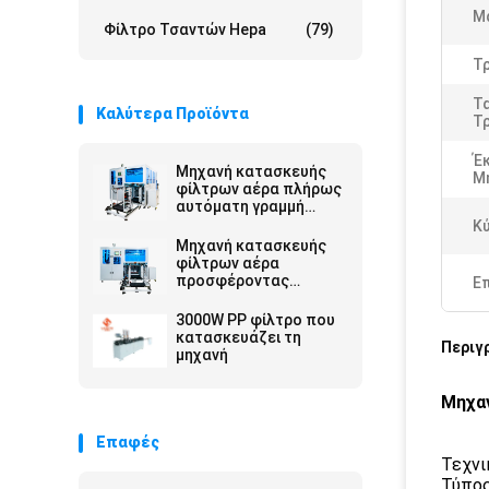
Μ
Φίλτρο Τσαντών Hepa
(79)
Τ
Τ
Καλύτερα Προϊόντα
Τ
Έ
Μηχανή κατασκευής
Μ
φίλτρων αέρα πλήρως
αυτόματη γραμμή
συναρμολόγησης με
Κύ
σύστημα ελέγχου
Μηχανή κατασκευής
Omron για υψηλής
φίλτρων αέρα
ταχύτητας και μη
προσφέροντας
Ε
επανδρωμένη
αυτοματοποιημένες
λειτουργία
λύσεις σάκωσης και
3000W PP φίλτρο που
νίβωσης για την
κατασκευάζει τη
Περιγ
παραγωγή και τη
μηχανή
συνέπεια των
σακουλών φίλτρου
Μηχαν
Επαφές
Τεχνι
Τύπος