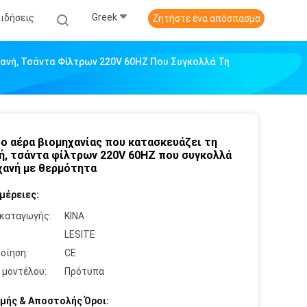
Greek
Ειδήσεις
Ζητήστε ένα απόσπασμα
ανή, Τσάντα Φίλτρων 220V 60HZ Που Συγκολλά Τη
ο αέρα βιομηχανίας που κατασκευάζει τη
ή, τσάντα φίλτρων 220V 60HZ που συγκολλά
χανή με θερμότητα
μέρειες:
καταγωγής:
ΚΙΝΑ
:
LESITE
οίηση:
CE
 μοντέλου:
Πρότυπα
μής & Αποστολής Όροι: