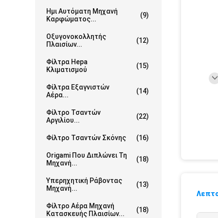
Ημι Αυτόματη Μηχανή
(9)
Καρφώματος...
Οξυγονοκολλητής
(12)
Πλαισίων...
Φίλτρα Hepa
(15)
Κλιματισμού
Φίλτρα Εξαγνιστών
(14)
Αέρα...
Φίλτρο Τσαντών
(22)
Αργιλίου...
Φίλτρο Τσαντών Σκόνης
(16)
Origami Που Διπλώνει Τη
(18)
Μηχανή...
Υπερηχητική Ράβοντας
(13)
Μηχανή...
Λεπτο
Φίλτρο Αέρα Μηχανή
(18)
Κατασκευής Πλαισίων...