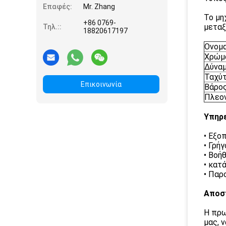
Επαφές:
Mr. Zhang
Το μη
+86 0769-
μεταξ
Τηλ.::
18820617197
Ονομα
Χρώμ
Δύνα
Ταχύτ
Επικοινωνία
Βάρο
Πλεο
Υπηρε
• Εξο
• Γρή
• Βοή
• κατ
• Παρ
Αποσ
Η πρω
μας, 