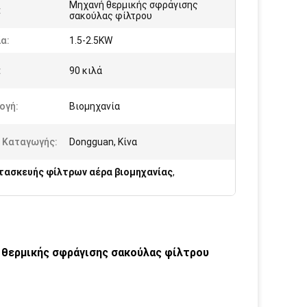
Μηχανή θερμικής σφράγισης
:
σακούλας φίλτρου
α:
1.5-2.5KW
:
90 κιλά
ογή:
Βιομηχανία
 Καταγωγής:
Dongguan, Κίνα
τασκευής φίλτρων αέρα βιομηχανίας
,
 θερμικής σφράγισης σακούλας φίλτρου