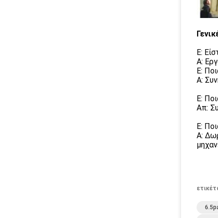
Γενικ
Ε: Εί
Α: Ερ
Ε: Πο
Α: Συ
Ε: Πο
Απ: Σ
Ε: Πο
Α: Δω
μηχαν
ετικέτ
6.5p