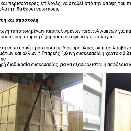
 και περισσότερες επιλογές, να σταθεί από την άποψη του π
ελάτη ή θα θέσει ερωτήσεις.
υή και αποστολή
γωγή τυποποιημένων περιτυλιγμένων περιτυλιγμένων για κ
λάσσια, αεροπορική ή χερσαία μεταφορά για επιλογές.
ετή εσωτερική προστασία με διάφορα υλικά, συμπεριλαμβαν
άτων και άλλων. * Επαρκής ξύλινη συσκευασία ή χαρτοκιβώτ
της
ηρή διαδικασία συσκευασίας για να εξασφαλιστεί η ασφάλεια