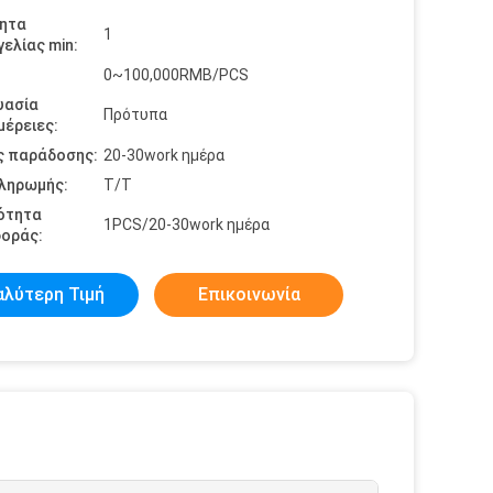
ητα
1
ελίας min:
0~100,000RMB/PCS
υασία
Πρότυπα
έρειες:
ς παράδοσης:
20-30work ημέρα
πληρωμής:
T/T
ότητα
1PCS/20-30work ημέρα
οράς:
αλύτερη Τιμή
Επικοινωνία