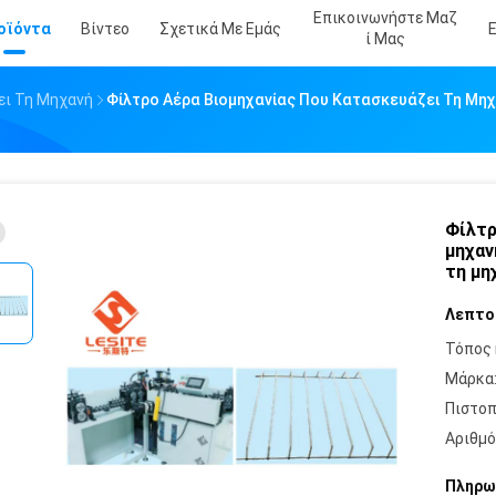
Επικοινωνήστε Μαζ
οϊόντα
Βίντεο
Σχετικά Με Εμάς
Ί Μας
ει Τη Μηχανή
Φίλτρο Αέρα Βιομηχανίας Που Κατασκευάζει Τη Μηχ
Φίλτρ
μηχαν
τη μη
Λεπτο
Τόπος 
Μάρκα
Πιστοπ
Αριθμό
Πληρω