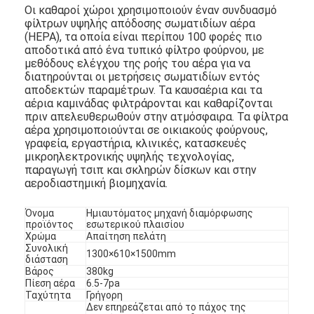
Οι καθαροί χώροι χρησιμοποιούν έναν συνδυασμό
φίλτρων υψηλής απόδοσης σωματιδίων αέρα
(HEPA), τα οποία είναι περίπου 100 φορές πιο
αποδοτικά από ένα τυπικό φίλτρο φούρνου, με
μεθόδους ελέγχου της ροής του αέρα για να
διατηρούνται οι μετρήσεις σωματιδίων εντός
αποδεκτών παραμέτρων. Τα καυσαέρια και τα
αέρια καμινάδας φιλτράρονται και καθαρίζονται
πριν απελευθερωθούν στην ατμόσφαιρα. Τα φίλτρα
αέρα χρησιμοποιούνται σε οικιακούς φούρνους,
γραφεία, εργαστήρια, κλινικές, κατασκευές
μικροηλεκτρονικής υψηλής τεχνολογίας,
παραγωγή τσιπ και σκληρών δίσκων και στην
αεροδιαστημική βιομηχανία.
Όνομα
Ημιαυτόματος
μηχανή διαμόρφωσης
προϊόντος
εσωτερικού πλαισίου
Σπίτι
Χρώμα
Απαίτηση πελάτη
Συνολική
1300×610×1500mm
διάσταση
Προϊόντα
Βάρος
380kg
Πίεση αέρα
6.5-7pa
Ταχύτητα
Γρήγορη
Βίντεο
Δεν επηρεάζεται από το πάχος της