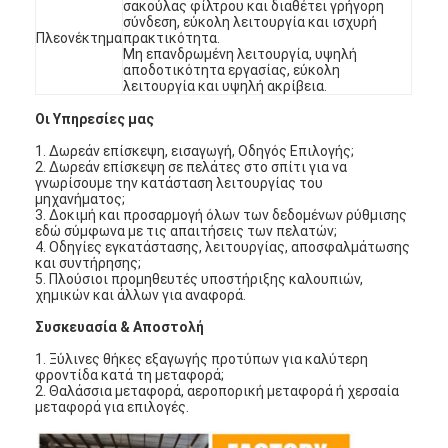
σακούλας φίλτρου και διαθέτει γρήγορη
Σχετικά με εμάς
σύνδεση, εύκολη λειτουργία και ισχυρή
Πλεονέκτημα
πρακτικότητα.
Μη επανδρωμένη λειτουργία, υψηλή
Επισκεψή εργοστασίου
αποδοτικότητα εργασίας, εύκολη
λειτουργία και υψηλή ακρίβεια.
Έλεγχος ποιότητας
Οι Υπηρεσίες μας
Επικοινωνήστε μαζί μας
1. Δωρεάν επίσκεψη, εισαγωγή, Οδηγός Επιλογής;
2. Δωρεάν επίσκεψη σε πελάτες στο σπίτι για να
γνωρίσουμε την κατάσταση λειτουργίας του
Ειδήσεις
μηχανήματος;
3. Δοκιμή και προσαρμογή όλων των δεδομένων ρύθμισης
εδώ σύμφωνα με τις απαιτήσεις των πελατών;
Μιλήστε τώρα.
4. Οδηγίες εγκατάστασης, λειτουργίας, αποσφαλμάτωσης
και συντήρησης;
5. Πλούσιοι προμηθευτές υποστήριξης καλουπιών,
χημικών και άλλων για αναφορά.
Συσκευασία & Αποστολή
Φίλτρο αέρα που κατασκευάζει τη μηχανή
1. Ξύλινες θήκες εξαγωγής προτύπων για καλύτερη
Μηχανή κατασκευής φίλτρων αέρα
φροντίδα κατά τη μεταφορά;
2. Θαλάσσια μεταφορά, αεροπορική μεταφορά ή χερσαία
μεταφορά για επιλογές.
Φίλτρο τσεπών που κατασκευάζει τη μηχανή