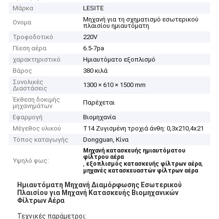
Μάρκα
LESITE
Μηχανή για τη σχηματισμό εσωτερικού
Ονομα
πλαισίου ημιαυτόματη
Τροφοδοτικό
220V
Πίεση αέρα
6.5-7pa
χαρακτηριστικό
Ημιαυτόματο εξοπλισμό
Βάρος
380 κιλά
Συνολικές
1300 × 610 × 1500 mm
Διαστάσεις
Έκθεση δοκιμής
Παρέχεται
μηχανημάτων
Εφαρμογή
Βιομηχανία
Μέγεθος υλικού
Τ14 Ζυγισμένη τροχιά άνθη: 0,3x210,4x21
Τόπος καταγωγής
Dongguan, Κίνα
Μηχανή κατασκευής ημιαυτόματου
φίλτρου αέρα
Υψηλό φως:
,
,
εξοπλισμός κατασκευής φίλτρων αέρα
μηχανές κατασκευαστών φίλτρων αέρα
Ημιαυτόματη Μηχανή Διαμόρφωσης Εσωτερικού
Πλαισίου για Μηχανή Κατασκευής Βιομηχανικών
Φίλτρων Αέρα
Τεχνικές παράμετροι: