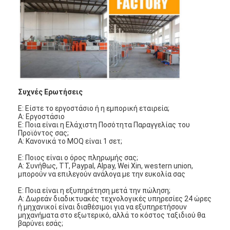
Αυτόματη μηχανή καρφώματος
Ημι αυτόματη μηχανή καρφώματος
Οξυγονοκολλητής πλαισίων
Φίλτρα Hepa κλιματισμού
Συχνές Ερωτήσεις
φίλτρα εξαγνιστών αέρα
Ε: Είστε το εργοστάσιο ή η εμπορική εταιρεία;
A: Εργοστάσιο
Φίλτρο τσαντών αργιλίου
Ε: Ποια είναι η Ελάχιστη Ποσότητα Παραγγελίας του
Προϊόντος σας;
A: Κανονικά το MOQ είναι 1 σετ;
Φίλτρο τσαντών σκόνης
Ε: Ποιος είναι ο όρος πληρωμής σας;
Origami που διπλώνει τη μηχανή
A: Συνήθως, TT, Paypal, Alpay, Wei Xin, western union,
μπορούν να επιλεγούν ανάλογα με την ευκολία σας
υπερηχητική ράβοντας μηχανή
Ε: Ποια είναι η εξυπηρέτηση μετά την πώληση;
A: Δωρεάν διαδικτυακές τεχνολογικές υπηρεσίες 24 ώρες
ή μηχανικοί είναι διαθέσιμοι για να εξυπηρετήσουν
φίλτρο αέρα Μηχανή κατασκευής πλαισίων
μηχανήματα στο εξωτερικό, αλλά το κόστος ταξιδιού θα
βαρύνει εσάς;