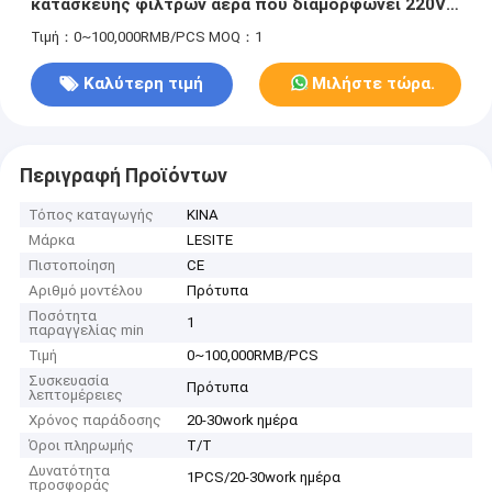
κατασκευής φίλτρων αέρα που διαμορφώνει 220V
7pa
Τιμή：0~100,000RMB/PCS
MOQ：1
Καλύτερη τιμή
Μιλήστε τώρα.
Περιγραφή Προϊόντων
Τόπος καταγωγής
ΚΙΝΑ
Μάρκα
LESITE
Πιστοποίηση
CE
Αριθμό μοντέλου
Πρότυπα
Ποσότητα
1
παραγγελίας min
Τιμή
0~100,000RMB/PCS
Συσκευασία
Πρότυπα
λεπτομέρειες
Χρόνος παράδοσης
20-30work ημέρα
Όροι πληρωμής
T/T
Δυνατότητα
1PCS/20-30work ημέρα
προσφοράς