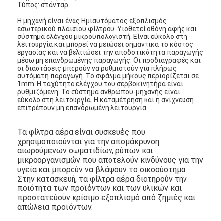
Τύπος: στάνταρ.
Η μηχανή είναι ένας
Ημιαυτόματος
εξοπλισμός
εσωτερικού πλαισίου φίλτρου. Υιοθετεί οθόνη αφής και
σύστημα ελέγχου μικροϋπολογιστή. Είναι εύκολο στη
λειτουργία και μπορεί να μειώσει σημαντικά το κόστος
εργασίας και να βελτιώσει την αποδοτικότητα παραγωγής
μέσω μη επανδρωμένης παραγωγής. Οι προδιαγραφές και
οι διαστάσεις μπορούν να ρυθμιστούν για πλήρως
αυτόματη παραγωγή. Το σφάλμα μήκους περιορίζεται σε
1mm. Η ταχύτητα ελέγχου του σερβοκινητήρα είναι
ρυθμιζόμενη. Το σύστημα ανθρώπου-μηχανής είναι
εύκολο στη λειτουργία. Η καταμέτρηση και η ανίχνευση
επιτρέπουν μη επανδρωμένη λειτουργία.
Τα φίλτρα αέρα είναι συσκευές που
χρησιμοποιούνται για την απομάκρυνση
αιωρούμενων σωματιδίων, ρύπων και
μικροοργανισμών που αποτελούν κινδύνους για την
υγεία και μπορούν να βλάψουν το οικοσύστημα.
Στην κατασκευή, τα φίλτρα αέρα διατηρούν την
ποιότητα των προϊόντων και των υλικών και
προστατεύουν κρίσιμο εξοπλισμό από ζημιές και
απώλεια προϊόντων.