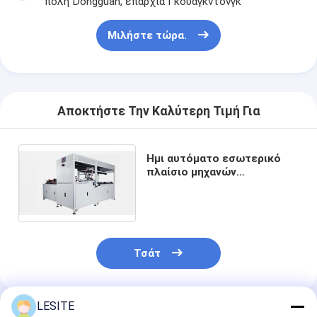
πόλη Dongguan, επαρχία Γκουαγκντόνγκ
Μιλήστε τώρα.
Αποκτήστε Την Καλύτερη Τιμή Για
Ημι αυτόματο εσωτερικό
πλαίσιο μηχανών
κατασκευής φίλτρων αέρα
που διαμορφώνει 220V 7pa
Τσάτ
LESITE
Συνιστώμενα Προϊόντα