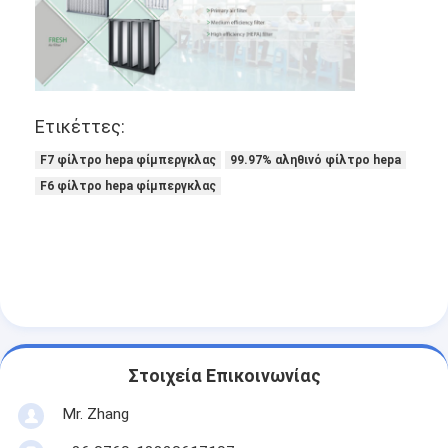
Σχετικά με εμάς
Επισκεψή εργοστασίου
Έλεγχος ποιότητας
Ετικέττες:
Επικοινωνήστε μαζί μας
F7 φίλτρο hepa φίμπεργκλας
99.97% αληθινό φίλτρο hepa
F6 φίλτρο hepa φίμπεργκλας
Ειδήσεις
Μιλήστε τώρα.
Φίλτρο αέρα που κατασκευάζει τη μηχανή
Μηχανή κατασκευής φίλτρων αέρα
Στοιχεία Επικοινωνίας
Mr. Zhang
Φίλτρο τσεπών που κατασκευάζει τη μηχανή