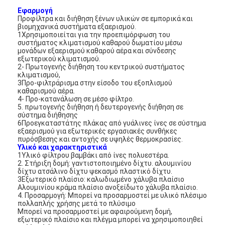
Εφαρμογή
Προφίλτρα και διήθηση ξένων υλικών σε εμπορικά και
βιομηχανικά συστήματα εξαερισμού.
1Χρησιμοποιείται για την προεπιμόρφωση του
συστήματος κλιματισμού καθαρού δωματίου μέσω
μονάδων εξαερισμού καθαρού αέρα και σύνδεσης
εξωτερικού κλιματισμού.
2- Πρωτογενής διήθηση του κεντρικού συστήματος
κλιματισμού,
3Προ-φιλτράρισμα στην είσοδο του εξοπλισμού
καθαρισμού αέρα.
4- Προ-κατανάλωση σε μέσο φίλτρο.
5. πρωτογενής διήθηση ή δευτερογενής διήθηση σε
σύστημα διήθησης
6Προεγκαταστάτης πλάκας από γυάλινες ίνες σε σύστημα
εξαερισμού για εξωτερικές εργασιακές συνθήκες
πυρόσβεσης και αντοχής σε υψηλές θερμοκρασίες.
Υλικό και χαρακτηριστικά
1Υλικό φίλτρου βαμβάκι από ίνες πολυεστέρα.
2. Στήριξη δομή: γαντιστοποιημένο δίχτυ. αλουμινίου
δίχτυ ατσάλινο δίχτυ ψεκασμό πλαστικό δίχτυ.
3Εξωτερικό πλαίσιο: καλωδιωμένο χάλυβα πλαίσιο
Αλουμινίου κράμα πλαίσιο ανοξείδωτο χάλυβα πλαίσιο.
4. Προσαρμογή: Μπορεί να προσαρμοστεί με υλικό πλέσιμο
πολλαπλής χρήσης μετά το πλύσιμο
Μπορεί να προσαρμοστεί με αφαιρούμενη δομή,
εξωτερικό πλαίσιο και πλέγμα μπορεί να χρησιμοποιηθεί