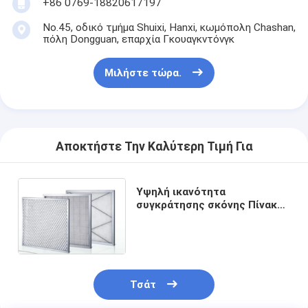
+86 0769-18820617197
Αυτόματη μηχανή καρφώματος
No.45, οδικό τμήμα Shuixi, Hanxi, κωμόπολη Chashan,
Ημι αυτόματη μηχανή καρφώματος
πόλη Dongguan, επαρχία Γκουαγκντόνγκ
Οξυγονοκολλητής πλαισίων
Μιλήστε τώρα.
Φίλτρα Hepa κλιματισμού
φίλτρα εξαγνιστών αέρα
Αποκτήστε Την Καλύτερη Τιμή Για
Φίλτρο τσαντών αργιλίου
Φίλτρο τσαντών σκόνης
Υψηλή ικανότητα
συγκράτησης σκόνης Πίνακα
προφίλτρας χαμηλή
Origami που διπλώνει τη μηχανή
αντίσταση πλέσιμο
υπερηχητική ράβοντας μηχανή
φίλτρο αέρα Μηχανή κατασκευής πλαισίων
Τσάτ