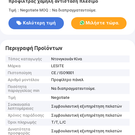
προφίλτρας χαμηλή αντίσταση πλέσιμο
Τιμή：Negotiate
MOQ：Να διαπραγματευτούμε.
Καλύτερη τιμή
Μιλήστε τώρα.
Περιγραφή Προϊόντων
Τόπος καταγωγής
Ντονγκουάν Κίνα
Μάρκα
LESITE
Πιστοποίηση
CE / ISO9001
Αριθμό μοντέλου
Προφίλτρο πάνελ
Ποσότητα
Να διαπραγματευτούμε.
παραγγελίας min
Τιμή
Negotiate
Συσκευασία
Συμβουλευτική εξυπηρέτηση πελατών
λεπτομέρειες
Χρόνος παράδοσης
Συμβουλευτική εξυπηρέτηση πελατών
Όροι πληρωμής
T/T, L/C
Δυνατότητα
Συμβουλευτική εξυπηρέτηση πελατών
προσφοράς