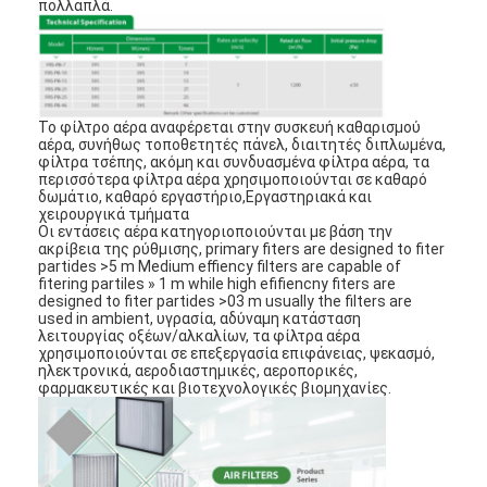
πολλαπλά.
Το φίλτρο αέρα αναφέρεται στην συσκευή καθαρισμού
αέρα, συνήθως τοποθετητές πάνελ, διαιτητές διπλωμένα,
φίλτρα τσέπης, ακόμη και συνδυασμένα φίλτρα αέρα, τα
περισσότερα φίλτρα αέρα χρησιμοποιούνται σε καθαρό
δωμάτιο, καθαρό εργαστήριο,Εργαστηριακά και
χειρουργικά τμήματα
Οι εντάσεις αέρα κατηγοριοποιούνται με βάση την
ακρίβεια της ρύθμισης, primary fiters are designed to fiter
partides >5 m Medium effiency filters are capable of
fitering partiles » 1 m while high efifiencny fiters are
designed to fiter partides >03 m usually the filters are
used in ambient, υγρασία, αδύναμη κατάσταση
λειτουργίας οξέων/αλκαλίων, τα φίλτρα αέρα
χρησιμοποιούνται σε επεξεργασία επιφάνειας, ψεκασμό,
Σπίτι
ηλεκτρονικά, αεροδιαστημικές, αεροπορικές,
φαρμακευτικές και βιοτεχνολογικές βιομηχανίες.
Προϊόντα
Βίντεο