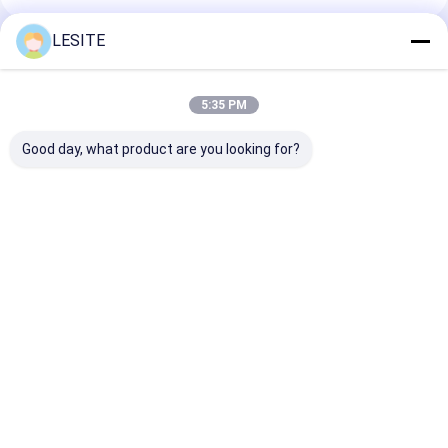
Φίλτρο τσαντών Hepa
LESITE
Συνιστώμενα Προϊόντα
5:35 PM
Good day, what product are you looking for?
Προσαρμόστε το
Μικρή κατανάλωση
Απλή δομή Η
ντους με αέρα
ενέργειας μονάδα
επιφάνεια το
χαμηλή
φίλτρου ανεμιστήρα
αερόστατου H
κατανάλωση,
(FFU) ρυθμιζόμενη
επεξεργάζετα
εξοικονόμηση
ταχύτητα ανέμου
ηλεκτροστατι
Καλύτερη τιμή
Καλύτερη τιμή
Καλύτερη 
ενέργειας και
ψεκασμό
εύκολη συντήρηση
Αρχική Σελίδα
Περίπου εμείς
Desktop Site
Sitemap
Πολιτική απορρήτου
Ποιότητα
Φίλτρο αέρα που κατασκευάζει τη μηχανή
Κίνα