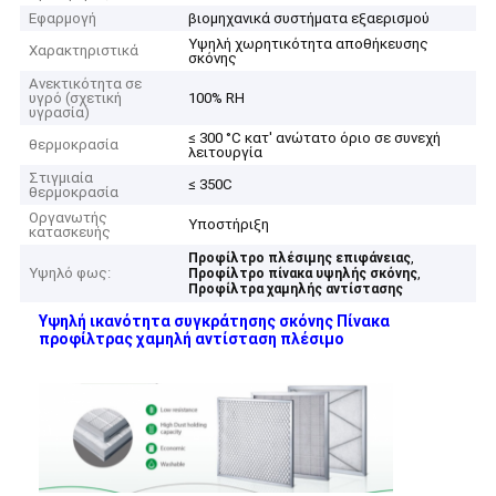
Εφαρμογή
βιομηχανικά συστήματα εξαερισμού
Υψηλή χωρητικότητα αποθήκευσης
Χαρακτηριστικά
σκόνης
Ανεκτικότητα σε
υγρό (σχετική
100% RH
υγρασία)
≤ 300 °C κατ' ανώτατο όριο σε συνεχή
θερμοκρασία
λειτουργία
Στιγμιαία
≤ 350C
θερμοκρασία
Οργανωτής
Υποστήριξη
κατασκευής
,
Προφίλτρο πλέσιμης επιφάνειας
Υψηλό φως:
,
Προφίλτρο πίνακα υψηλής σκόνης
Προφίλτρα χαμηλής αντίστασης
Υψηλή ικανότητα συγκράτησης σκόνης Πίνακα
προφίλτρας χαμηλή αντίσταση πλέσιμο