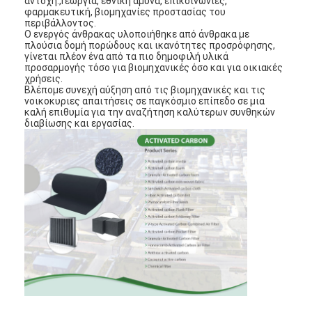
αντοχή.,Γεωργία, εθνική άμυνα, επικοινωνίες,
φαρμακευτική, βιομηχανίες προστασίας του
Σχετικά με εμάς
περιβάλλοντος.
Ο ενεργός άνθρακας υλοποιήθηκε από άνθρακα με
Επισκεψή εργοστασίου
πλούσια δομή πορώδους και ικανότητες προσρόφησης,
γίνεται πλέον ένα από τα πιο δημοφιλή υλικά
προσαρμογής τόσο για βιομηχανικές όσο και για οικιακές
Έλεγχος ποιότητας
χρήσεις.
Βλέπομε συνεχή αύξηση από τις βιομηχανικές και τις
νοικοκυριες απαιτήσεις σε παγκόσμιο επίπεδο σε μια
Επικοινωνήστε μαζί μας
καλή επιθυμία για την αναζήτηση καλύτερων συνθηκών
διαβίωσης και εργασίας.
Ειδήσεις
Μιλήστε τώρα.
Φίλτρο αέρα που κατασκευάζει τη μηχανή
Μηχανή κατασκευής φίλτρων αέρα
Φίλτρο τσεπών που κατασκευάζει τη μηχανή