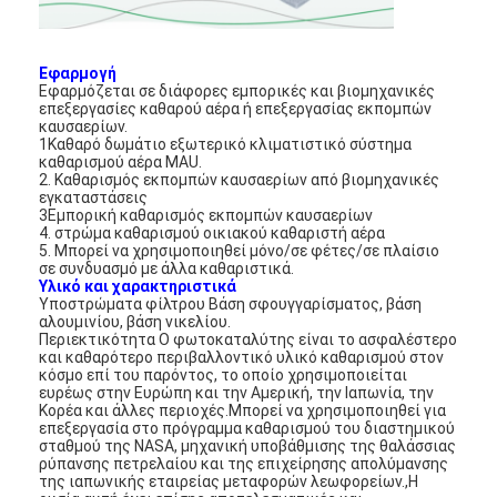
Εφαρμογή
Εφαρμόζεται σε διάφορες εμπορικές και βιομηχανικές
επεξεργασίες καθαρού αέρα ή επεξεργασίας εκπομπών
καυσαερίων.
1Καθαρό δωμάτιο εξωτερικό κλιματιστικό σύστημα
καθαρισμού αέρα MAU.
2. Καθαρισμός εκπομπών καυσαερίων από βιομηχανικές
εγκαταστάσεις
3Εμπορική καθαρισμός εκπομπών καυσαερίων
4. στρώμα καθαρισμού οικιακού καθαριστή αέρα
5. Μπορεί να χρησιμοποιηθεί μόνο/σε φέτες/σε πλαίσιο
σε συνδυασμό με άλλα καθαριστικά.
Υλικό και χαρακτηριστικά
Υποστρώματα φίλτρου Βάση σφουγγαρίσματος, βάση
αλουμινίου, βάση νικελίου.
Περιεκτικότητα Ο φωτοκαταλύτης είναι το ασφαλέστερο
και καθαρότερο περιβαλλοντικό υλικό καθαρισμού στον
κόσμο επί του παρόντος, το οποίο χρησιμοποιείται
ευρέως στην Ευρώπη και την Αμερική, την Ιαπωνία, την
Κορέα και άλλες περιοχές.Μπορεί να χρησιμοποιηθεί για
επεξεργασία στο πρόγραμμα καθαρισμού του διαστημικού
σταθμού της NASA, μηχανική υποβάθμισης της θαλάσσιας
ρύπανσης πετρελαίου και της επιχείρησης απολύμανσης
της ιαπωνικής εταιρείας μεταφορών λεωφορείων.,Η