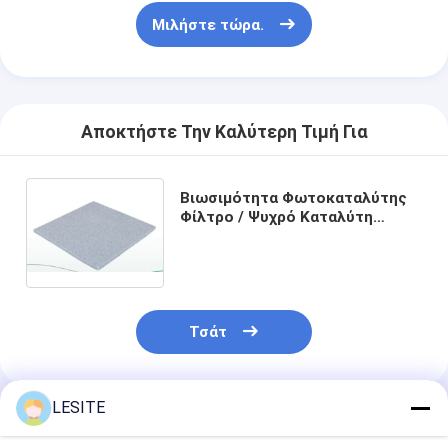
Φίλτρο τσαντών Hepa
Μιλήστε τώρα.
Αποκτήστε Την Καλύτερη Τιμή Για
Βιωσιμότητα Φωτοκαταλύτης
Φίλτρο / Ψυχρό Καταλύτη
Φίλτρο χωρίς καμία
δευτερογενή ρύπανση
Τσάτ
LESITE
Συνιστώμενα Προϊόντα