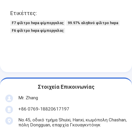
Αυτόματη μηχανή καρφώματος
Ετικέττες:
Ημι αυτόματη μηχανή καρφώματος
F7 φίλτρο hepa φίμπεργκλας
99.97% αληθινό φίλτρο hepa
Οξυγονοκολλητής πλαισίων
F6 φίλτρο hepa φίμπεργκλας
Φίλτρα Hepa κλιματισμού
φίλτρα εξαγνιστών αέρα
Φίλτρο τσαντών αργιλίου
Φίλτρο τσαντών σκόνης
Στοιχεία Επικοινωνίας
Origami που διπλώνει τη μηχανή
Mr. Zhang
υπερηχητική ράβοντας μηχανή
+86 0769-18820617197
No.45, οδικό τμήμα Shuixi, Hanxi, κωμόπολη Chashan,
φίλτρο αέρα Μηχανή κατασκευής πλαισίων
πόλη Dongguan, επαρχία Γκουαγκντόνγκ