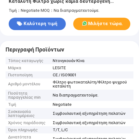
Καταλύτη Φίλτρο χωρίς καμία δευτερογενή
ρύπανση
Τιμή：Negotiate
MOQ：Να διαπραγματευτούμε.
Καλύτερη τιμή
Μιλήστε τώρα.
Περιγραφή Προϊόντων
Τόπος καταγωγής
Ντονγκουάν Κίνα
Μάρκα
LESITE
Πιστοποίηση
CE / ISO9001
Φίλτρο φωτοκαταλύτη/Φίλτρο ψυχρού
Αριθμό μοντέλου
καταλύτη
Ποσότητα
Να διαπραγματευτούμε.
παραγγελίας min
Τιμή
Negotiate
Συσκευασία
Συμβουλευτική εξυπηρέτηση πελατών
λεπτομέρειες
Χρόνος παράδοσης
Συμβουλευτική εξυπηρέτηση πελατών
Όροι πληρωμής
T/T, L/C
Δυνατότητα
Συμβουλευτική εξυπηρέτηση πελατών