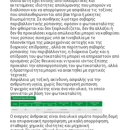
ουσία αυτή έχει επίσης αποτελεσματικές και
εκτεταμένες ιδιότητες απολύμανσης που μπορούν να
διαλύσουν και να απορρίψουν με ασφάλεια τις τοξίνες
που απελευθερώνονται από βακτήρια ή μύκητες.
Βιωσιμότητα: Σε συνθήκες λιγότερο σοβαρής
περιβαλλοντικής ρύπανσης, εφόσον ο φωτοκαταλύτης
δεν φθείρεται και δεν ξεφλουδίζεται, δεν θα αλλάξει ή
δεν θα προκαλέσει καμία απώλεια.Και μπορεί να καθαρίσει
τους ρύπους συνεχώς υπό ακτινοβολία με το
πλεονέκτημα της μακροχρόνιας αντοχής και της
διαρκούς επίδρασης., αλλά σε περίπτωση σοβαρής
ρύπανσης του περιβάλλοντος, η διάρκεια ζωής και η
επίδραση του φωτοκαταλύτη μπορεί να επηρεαστούν από
ορισμένες ρίζες θειικού και νιτρικού ιόντος.Επίσης
προκαλεί την απενεργοποίηση του φωτοκαταλύτη., αλλά
η δραστηριότητα μπορεί να ανακτηθεί με σχετικές
τεχνικές.
Ασφάλεια: μη τοξική, ακίνδυνη, ασφαλής για την
ανθρώπινη υγεία, χωρίς δευτερογενή ρύπανση.
Ο ψυχρός καταλύτης είναι ένα νέο υλικό, το οποίο
γεννιέται με βάση τον φωτοκαταλύτη.
Σπίτι
Προϊόντα
Ο ενεργός άνθρακας είναι ένα υλικό γεμάτο πορώδη δομή
και επιφανειακή προσρόφηση, με καλή απορρόφηση,
Βίντεο
σταθερές χημικές ιδιότητες και μηχανική