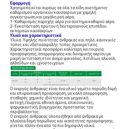
Εφαρμογή
Χρησιμοποιείται ευρέως σε όλα τα είδη συστήματος
καθαρισμού οργανικών καυσαερίων με χαμηλή
συγκέντρωση και μεγάλη ροή αέρα.
1- Καθαρισμός παροχής αέρα για σύστημα καθαρού αέρα.
2- Εγκατάσταση πρώτου ή δευτερογενούς επιπέδου
εκπομπών καυσαερίων
Υλικό και χαρακτηριστικά
Υλικά: Υψηλής ποιότητας άνθρακας και πηλό, κανονικός
τύπος και υδατοασφαλής τύπος προαιρετικός
Χαρακτηριστικά: προσφέρει καλύτερη λειτουργία
προσρόφησης, απορρόφησης και δυναμικής αερίου με
μικρή αντίσταση στον άνεμο.φαινόλες, λιπιδίων, αλκοόλ,
αλδεΰδων και ιχνοστοιχείων.
Ο ενεργός άνθρακας είναι ένα υλικό γεμάτο πορώδη δομή
και επιφανειακή προσρόφηση, με καλή απορρόφηση,
σταθερές χημικές ιδιότητες και μηχανική
αντοχή.,Γεωργία, εθνική άμυνα, επικοινωνίες,
φαρμακευτική, βιομηχανίες προστασίας του
περιβάλλοντος.
Ο ενεργός άνθρακας υλοποιήθηκε από άνθρακα με
πλούσια δομή πορώδους και ικανότητες προσρόφησης,
γίνεται πλέον ένα από τα πιο δημοφιλή υλικά