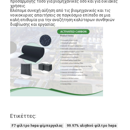
προσαρμογής τόσο για βιομηχανικές όσο και για οικιακές
χρήσεις.
Βλέπομε συνεχή αύξηση από τις βιομηχανικές και τις
νοικοκυριες απαιτήσεις σε παγκόσμιο επίπεδο σε μια
καλή επιθυμία για την αναζήτηση καλύτερων συνθηκών
διαβίωσης και εργασίας.
Σπίτι
Προϊόντα
Ετικέττες:
Βίντεο
F7 φίλτρο hepa φίμπεργκλας
99.97% αληθινό φίλτρο hepa