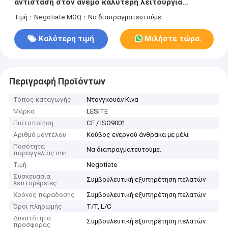
αντίσταση στον άνεμο καλύτερη λειτουργία
απορρόφησης
Τιμή：Negotiate
MOQ：Να διαπραγματευτούμε.
Καλύτερη τιμή
Μιλήστε τώρα.
Περιγραφή Προϊόντων
Τόπος καταγωγής
Ντονγκουάν Κίνα
Μάρκα
LESITE
Πιστοποίηση
CE / ISO9001
Αριθμό μοντέλου
Κούβος ενεργού άνθρακα με μέλι
Ποσότητα
Να διαπραγματευτούμε.
παραγγελίας min
Τιμή
Negotiate
Συσκευασία
Συμβουλευτική εξυπηρέτηση πελατών
λεπτομέρειες
Χρόνος παράδοσης
Συμβουλευτική εξυπηρέτηση πελατών
Όροι πληρωμής
T/T, L/C
Δυνατότητα
Συμβουλευτική εξυπηρέτηση πελατών
προσφοράς