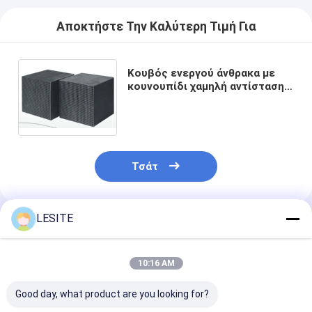
Αυτόματη μηχανή καρφώματος
Αποκτήστε Την Καλύτερη Τιμή Για
Ημι αυτόματη μηχανή καρφώματος
Οξυγονοκολλητής πλαισίων
Κουβός ενεργού άνθρακα με
κουνουπίδι χαμηλή αντίσταση
στον άνεμο καλύτερη
Φίλτρα Hepa κλιματισμού
λειτουργία απορρόφησης
φίλτρα εξαγνιστών αέρα
Φίλτρο τσαντών αργιλίου
Τσάτ
Φίλτρο τσαντών σκόνης
LESITE
Origami που διπλώνει τη μηχανή
Συνιστώμενα Προϊόντα
υπερηχητική ράβοντας μηχανή
10:16 AM
φίλτρο αέρα Μηχανή κατασκευής πλαισίων
Good day, what product are you looking for?