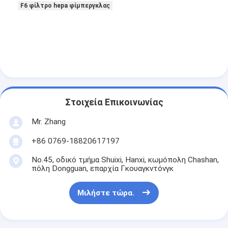
F6 φίλτρο hepa φίμπεργκλας
Σχετικά με εμάς
Επισκεψή εργοστασίου
Έλεγχος ποιότητας
Επικοινωνήστε μαζί μας
Ειδήσεις
Στοιχεία Επικοινωνίας
Mr. Zhang
Μιλήστε τώρα.
+86 0769-18820617197
No.45, οδικό τμήμα Shuixi, Hanxi, κωμόπολη Chashan,
Φίλτρο αέρα που κατασκευάζει τη μηχανή
πόλη Dongguan, επαρχία Γκουαγκντόνγκ
Μηχανή κατασκευής φίλτρων αέρα
Μιλήστε τώρα.
Φίλτρο τσεπών που κατασκευάζει τη μηχανή