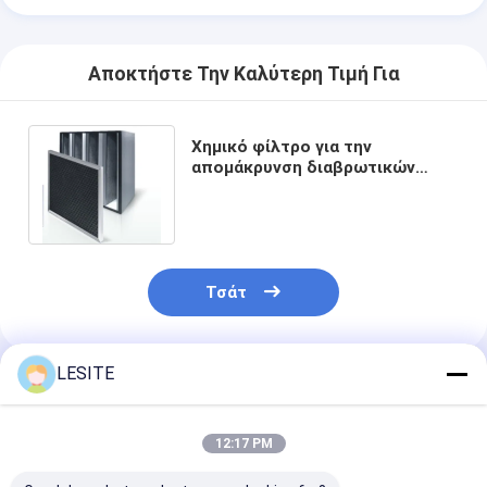
Αυτόματη μηχανή καρφώματος
Ημι αυτόματη μηχανή καρφώματος
Αποκτήστε Την Καλύτερη Τιμή Για
Οξυγονοκολλητής πλαισίων
Χημικό φίλτρο για την
Φίλτρα Hepa κλιματισμού
απομάκρυνση διαβρωτικών
οσμών Μυρωδών ή μολυσμένων
φίλτρα εξαγνιστών αέρα
χημικών αερίων
Φίλτρο τσαντών αργιλίου
Τσάτ
Φίλτρο τσαντών σκόνης
Origami που διπλώνει τη μηχανή
LESITE
Συνιστώμενα Προϊόντα
υπερηχητική ράβοντας μηχανή
12:17 PM
φίλτρο αέρα Μηχανή κατασκευής πλαισίων