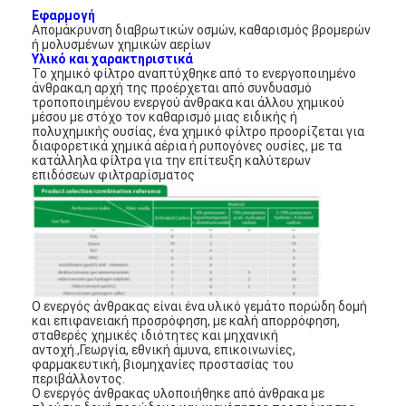
Εφαρμογή
Απομάκρυνση διαβρωτικών οσμών, καθαρισμός βρομερών
ή μολυσμένων χημικών αερίων
Υλικό και χαρακτηριστικά
Το χημικό φίλτρο αναπτύχθηκε από το ενεργοποιημένο
άνθρακα,η αρχή της προέρχεται από συνδυασμό
τροποποιημένου ενεργού άνθρακα και άλλου χημικού
μέσου με στόχο τον καθαρισμό μιας ειδικής ή
πολυχημικής ουσίας, ένα χημικό φίλτρο προορίζεται για
διαφορετικά χημικά αέρια ή ρυπογόνες ουσίες, με τα
κατάλληλα φίλτρα για την επίτευξη καλύτερων
επιδόσεων φιλτραρίσματος
Ο ενεργός άνθρακας είναι ένα υλικό γεμάτο πορώδη δομή
και επιφανειακή προσρόφηση, με καλή απορρόφηση,
σταθερές χημικές ιδιότητες και μηχανική
αντοχή.,Γεωργία, εθνική άμυνα, επικοινωνίες,
φαρμακευτική, βιομηχανίες προστασίας του
περιβάλλοντος.
Ο ενεργός άνθρακας υλοποιήθηκε από άνθρακα με