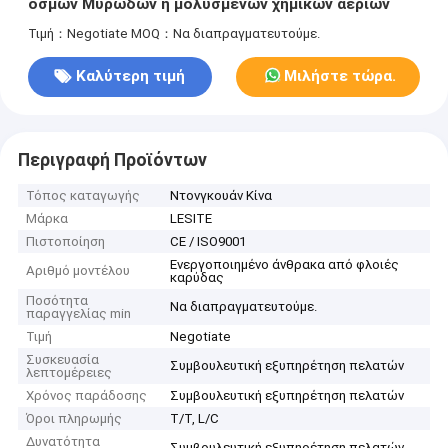
οσμών Μυρωδών ή μολυσμένων χημικών αερίων
Τιμή：Negotiate
MOQ：Να διαπραγματευτούμε.
Καλύτερη τιμή
Μιλήστε τώρα.
Περιγραφή Προϊόντων
Τόπος καταγωγής
Ντονγκουάν Κίνα
Μάρκα
LESITE
Πιστοποίηση
CE / ISO9001
Ενεργοποιημένο άνθρακα από φλοιές
Αριθμό μοντέλου
καρύδας
Ποσότητα
Να διαπραγματευτούμε.
παραγγελίας min
Τιμή
Negotiate
Συσκευασία
Συμβουλευτική εξυπηρέτηση πελατών
λεπτομέρειες
Χρόνος παράδοσης
Συμβουλευτική εξυπηρέτηση πελατών
Όροι πληρωμής
T/T, L/C
Δυνατότητα
Συμβουλευτική εξυπηρέτηση πελατών