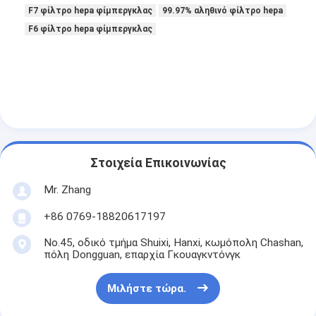
F7 φίλτρο hepa φίμπεργκλας
99.97% αληθινό φίλτρο hepa
Σχετικά με εμάς
F6 φίλτρο hepa φίμπεργκλας
Επισκεψή εργοστασίου
Έλεγχος ποιότητας
Επικοινωνήστε μαζί μας
Ειδήσεις
Στοιχεία Επικοινωνίας
Μιλήστε τώρα.
Mr. Zhang
+86 0769-18820617197
Φίλτρο αέρα που κατασκευάζει τη μηχανή
No.45, οδικό τμήμα Shuixi, Hanxi, κωμόπολη Chashan,
πόλη Dongguan, επαρχία Γκουαγκντόνγκ
Μηχανή κατασκευής φίλτρων αέρα
Μιλήστε τώρα.
Φίλτρο τσεπών που κατασκευάζει τη μηχανή