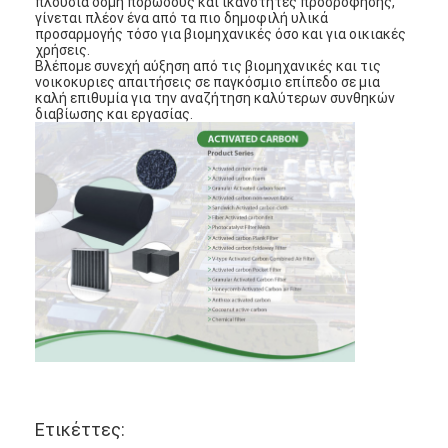
πλούσια δομή πορώδους και ικανότητες προσρόφησης,
γίνεται πλέον ένα από τα πιο δημοφιλή υλικά
προσαρμογής τόσο για βιομηχανικές όσο και για οικιακές
χρήσεις.
Βλέπομε συνεχή αύξηση από τις βιομηχανικές και τις
νοικοκυριες απαιτήσεις σε παγκόσμιο επίπεδο σε μια
καλή επιθυμία για την αναζήτηση καλύτερων συνθηκών
διαβίωσης και εργασίας.
Σπίτι
Προϊόντα
Βίντεο
Ετικέττες: