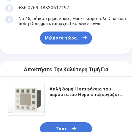
Αυτόματη μηχανή καρφώματος
+86 0769-18820617197
Ημι αυτόματη μηχανή καρφώματος
No.45, οδικό τμήμα Shuixi, Hanxi, κωμόπολη Chashan,
πόλη Dongguan, επαρχία Γκουαγκντόνγκ
Οξυγονοκολλητής πλαισίων
Μιλήστε τώρα.
Φίλτρα Hepa κλιματισμού
φίλτρα εξαγνιστών αέρα
Φίλτρο τσαντών αργιλίου
Αποκτήστε Την Καλύτερη Τιμή Για
Φίλτρο τσαντών σκόνης
Απλή δομή Η επιφάνεια του
αερόστατου Hepa επεξεργάζεται
Origami που διπλώνει τη μηχανή
με ηλεκτροστατική ψεκασμό
υπερηχητική ράβοντας μηχανή
φίλτρο αέρα Μηχανή κατασκευής πλαισίων
Τσάτ