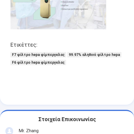
Σχετικά με εμάς
Επισκεψή εργοστασίου
Έλεγχος ποιότητας
Ετικέττες:
Επικοινωνήστε μαζί μας
F7 φίλτρο hepa φίμπεργκλας
99.97% αληθινό φίλτρο hepa
Ειδήσεις
F6 φίλτρο hepa φίμπεργκλας
Μιλήστε τώρα.
Φίλτρο αέρα που κατασκευάζει τη μηχανή
Μηχανή κατασκευής φίλτρων αέρα
Στοιχεία Επικοινωνίας
Φίλτρο τσεπών που κατασκευάζει τη μηχανή
Mr. Zhang