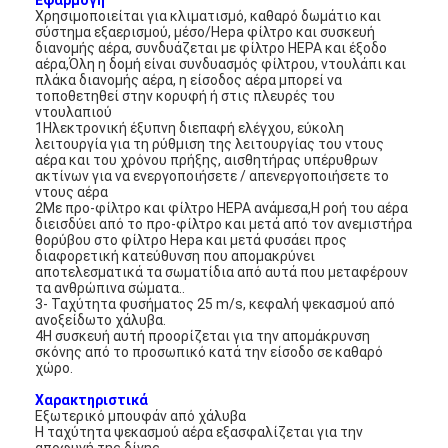
Εφαρμογή
Χρησιμοποιείται για κλιματισμό, καθαρό δωμάτιο και
σύστημα εξαερισμού, μέσο/Hepa φίλτρο και συσκευή
διανομής αέρα, συνδυάζεται με φίλτρο HEPA και έξοδο
αέρα,Όλη η δομή είναι συνδυασμός φίλτρου, ντουλάπι και
πλάκα διανομής αέρα, η είσοδος αέρα μπορεί να
τοποθετηθεί στην κορυφή ή στις πλευρές του
ντουλαπιού
1Ηλεκτρονική έξυπνη διεπαφή ελέγχου, εύκολη
λειτουργία για τη ρύθμιση της λειτουργίας του ντους
αέρα και του χρόνου πρήξης, αισθητήρας υπέρυθρων
ακτίνων για να ενεργοποιήσετε / απενεργοποιήσετε το
ντους αέρα
2Με προ-φίλτρο και φίλτρο HEPA ανάμεσα,Η ροή του αέρα
διεισδύει από το προ-φίλτρο και μετά από τον ανεμιστήρα
θορύβου στο φίλτρο Hepa και μετά φυσάει προς
διαφορετική κατεύθυνση που απομακρύνει
αποτελεσματικά τα σωματίδια από αυτά που μεταφέρουν
τα ανθρώπινα σώματα..
3- Ταχύτητα φυσήματος 25 m/s, κεφαλή ψεκασμού από
ανοξείδωτο χάλυβα.
4Η συσκευή αυτή προορίζεται για την απομάκρυνση
σκόνης από το προσωπικό κατά την είσοδο σε καθαρό
χώρο.
Χαρακτηριστικά
Εξωτερικό μπουφάν από χάλυβα
Η ταχύτητα ψεκασμού αέρα εξασφαλίζεται για την