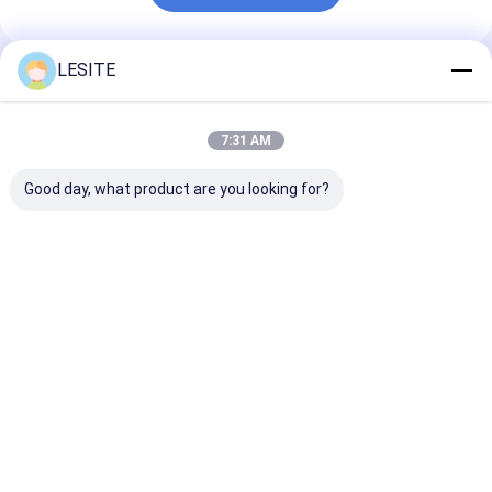
Φίλτρο τσαντών Hepa
LESITE
Συνιστώμενα Προϊόντα
7:31 AM
Good day, what product are you looking for?
Προσαρμόστε το
Μικρή κατανάλωση
Τραπέζι καθα
ντους με αέρα
ενέργειας μονάδα
εργασίας από
χαμηλή
φίλτρου ανεμιστήρα
ανοξείδωτο χ
κατανάλωση,
(FFU) ρυθμιζόμενη
Οριζόντια ή
εξοικονόμηση
ταχύτητα ανέμου
κατακόρυφη 
Καλύτερη τιμή
Καλύτερη τιμή
Καλύτερη 
ενέργειας και
ροής αέρα
εύκολη συντήρηση
Προαιρετική
Αρχική Σελίδα
Περίπου εμείς
Desktop Site
Sitemap
Πολιτική απορρήτου