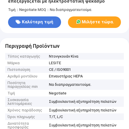
επεξεργάζεται με ηλεκτροστατική ψεκασμό
Τιμή：Negotiate
MOQ：Να διαπραγματευτούμε.
Καλύτερη τιμή
Μιλήστε τώρα.
Περιγραφή Προϊόντων
Τόπος καταγωγής
Ντονγκουάν Κίνα
Μάρκα
LESITE
Πιστοποίηση
CE / ISO9001
Αριθμό μοντέλου
Επνευστήρας HEPA
Ποσότητα
Να διαπραγματευτούμε.
παραγγελίας min
Τιμή
Negotiate
Συσκευασία
Συμβουλευτική εξυπηρέτηση πελατών
λεπτομέρειες
Χρόνος παράδοσης
Συμβουλευτική εξυπηρέτηση πελατών
Όροι πληρωμής
T/T, L/C
Δυνατότητα
Συμβουλευτική εξυπηρέτηση πελατών
προσφοράς