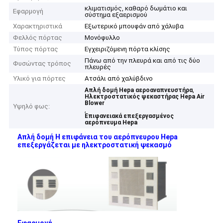
κλιματισμός, καθαρό δωμάτιο και
Εφαρμογή
σύστημα εξαερισμού
Χαρακτηριστικά
Εξωτερικό μπουφάν από χάλυβα
Φελλός πόρτας
Μονόφυλλο
Τύπος πόρτας
Εγχειριζόμενη πόρτα κλίσης
Πάνω από την πλευρά και από τις δύο
Φυσώντας τρόπος
πλευρές
Υλικό για πόρτες
Ατσάλι από χαλύβδινο
,
Απλή δομή Hepa αεροαναπνευστήρα
Ηλεκτροστατικός ψεκαστήρας Hepa Air
Blower
Υψηλό φως:
,
Επιφανειακά επεξεργασμένος
αερόπνευμα Hepa
Απλή δομή Η επιφάνεια του αερόπνευρου Hepa
επεξεργάζεται με ηλεκτροστατική ψεκασμό