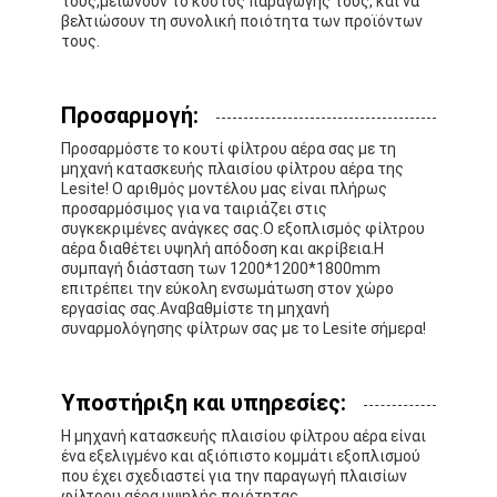
τους,μειώνουν το κόστος παραγωγής τους, και να
Φίλτρο τσαντών Hepa
βελτιώσουν τη συνολική ποιότητα των προϊόντων
τους.
Προσαρμογή:
Προσαρμόστε το κουτί φίλτρου αέρα σας με τη
μηχανή κατασκευής πλαισίου φίλτρου αέρα της
Lesite! Ο αριθμός μοντέλου μας είναι πλήρως
προσαρμόσιμος για να ταιριάζει στις
συγκεκριμένες ανάγκες σας.Ο εξοπλισμός φίλτρου
αέρα διαθέτει υψηλή απόδοση και ακρίβεια.Η
συμπαγή διάσταση των 1200*1200*1800mm
επιτρέπει την εύκολη ενσωμάτωση στον χώρο
εργασίας σας.Αναβαθμίστε τη μηχανή
συναρμολόγησης φίλτρων σας με το Lesite σήμερα!
Υποστήριξη και υπηρεσίες:
Η μηχανή κατασκευής πλαισίου φίλτρου αέρα είναι
ένα εξελιγμένο και αξιόπιστο κομμάτι εξοπλισμού
που έχει σχεδιαστεί για την παραγωγή πλαισίων
φίλτρου αέρα υψηλής ποιότητας.