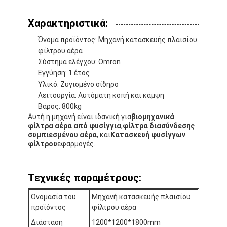
Χαρακτηριστικά:
Όνομα προϊόντος: Μηχανή κατασκευής πλαισίου
φίλτρου αέρα
Σύστημα ελέγχου: Omron
Εγγύηση: 1 έτος
Υλικό: Ζυγισμένο σίδηρο
Λειτουργία: Αυτόματη κοπή και κάμψη
Βάρος: 800kg
Αυτή η μηχανή είναι ιδανική για
βιομηχανικά
φίλτρα αέρα από φυσίγγια
,
φίλτρα διασύνδεσης
συμπιεσμένου αέρα
, και
Κατασκευή φυσίγγων
φίλτρου
εφαρμογές.
Σπίτι
Τεχνικές παραμέτρους:
Προϊόντα
Ονομασία του
Μηχανή κατασκευής πλαισίου
προϊόντος
φίλτρου αέρα
Βίντεο
Διάσταση
1200*1200*1800mm