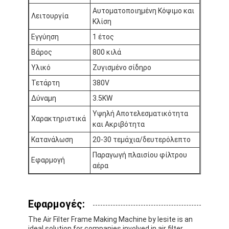
Σχετικά με εμάς
Αυτοματοποιημένη Κόψιμο και
Λειτουργία
Κλίση
Επισκεψή εργοστασίου
Εγγύηση
1 έτος
Βάρος
800 κιλά
Έλεγχος ποιότητας
Υλικό
Ζυγισμένο σίδηρο
Επικοινωνήστε μαζί μας
Τετάρτη
380V
Δύναμη
3.5KW
Ειδήσεις
Υψηλή Αποτελεσματικότητα
Χαρακτηριστικά
Μιλήστε τώρα.
και Ακριβότητα
Κατανάλωση
20-30 τεμάχια/δευτερόλεπτο
Παραγωγή πλαισίου φίλτρου
Εφαρμογή
αέρα
Φίλτρο αέρα που κατασκευάζει τη μηχανή
Μηχανή κατασκευής φίλτρων αέρα
Εφαρμογές:
Φίλτρο τσεπών που κατασκευάζει τη μηχανή
The Air Filter Frame Making Machine by lesite is an
ideal solution for companies involved in air filter