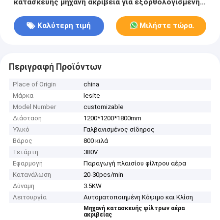
κατασκευής μηχανή ακρίβεια για εξορθολογισμένη
κατασκευή
Καλύτερη τιμή
Μιλήστε τώρα.
Περιγραφή Προϊόντων
Place of Origin
china
Μάρκα
lesite
Model Number
customizable
Διάσταση
1200*1200*1800mm
Υλικό
Γαλβανισμένος σίδηρος
Βάρος
800 κιλά
Τετάρτη
380V
Εφαρμογή
Παραγωγή πλαισίου φίλτρου αέρα
Κατανάλωση
20-30pcs/min
Δύναμη
3.5KW
Λειτουργία
Αυτοματοποιημένη Κόψιμο και Κλίση
Μηχανή κατασκευής φίλτρων αέρα
ακριβείας