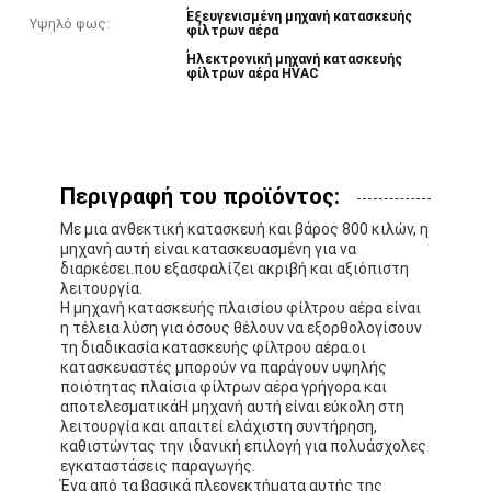
,
Εξευγενισμένη μηχανή κατασκευής
Υψηλό φως:
φίλτρων αέρα
,
Ηλεκτρονική μηχανή κατασκευής
φίλτρων αέρα HVAC
Περιγραφή του προϊόντος:
Με μια ανθεκτική κατασκευή και βάρος 800 κιλών, η
μηχανή αυτή είναι κατασκευασμένη για να
διαρκέσει.που εξασφαλίζει ακριβή και αξιόπιστη
λειτουργία.
Η μηχανή κατασκευής πλαισίου φίλτρου αέρα είναι
η τέλεια λύση για όσους θέλουν να εξορθολογίσουν
τη διαδικασία κατασκευής φίλτρου αέρα.οι
κατασκευαστές μπορούν να παράγουν υψηλής
ποιότητας πλαίσια φίλτρων αέρα γρήγορα και
αποτελεσματικάΗ μηχανή αυτή είναι εύκολη στη
λειτουργία και απαιτεί ελάχιστη συντήρηση,
καθιστώντας την ιδανική επιλογή για πολυάσχολες
εγκαταστάσεις παραγωγής.
Ένα από τα βασικά πλεονεκτήματα αυτής της