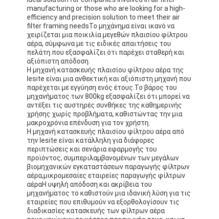
Αυτόματη μηχανή καρφώματος
manufacturing or those who are looking for a high-
efficiency and precision solution to meet their air
filter framing needsΤο μηχάνημα είναι ικανό να
Ημι αυτόματη μηχανή καρφώματος
χειρίζεται μια ποικιλία μεγεθών πλαισίου φίλτρου
αέρα, σύμφωνα με τις ειδικές απαιτήσεις του
Οξυγονοκολλητής πλαισίων
πελάτη.που εξασφαλίζει ότι παρέχει σταθερή και
αξιόπιστη απόδοση.
Η μηχανή κατασκευής πλαισίου φίλτρου αέρα της
Φίλτρα Hepa κλιματισμού
lesite είναι μια ανθεκτική και αξιόπιστη μηχανή που
παρέχεται με εγγύηση ενός έτους.Το βάρος του
φίλτρα εξαγνιστών αέρα
μηχανήματος των 800kg εξασφαλίζει ότι μπορεί να
αντέξει τις αυστηρές συνθήκες της καθημερινής
Φίλτρο τσαντών αργιλίου
χρήσης χωρίς προβλήματα, καθιστώντας την μια
μακροχρόνια επένδυση για τον χρήστη.
Η μηχανή κατασκευής πλαισίου φίλτρου αέρα από
Φίλτρο τσαντών σκόνης
την lesite είναι κατάλληλη για διάφορες
περιπτώσεις και σενάρια εφαρμογής του
Origami που διπλώνει τη μηχανή
προϊόντος, συμπεριλαμβανομένων των μεγάλων
βιομηχανικών εγκαταστάσεων παραγωγής φίλτρων
αέρα,μικρομεσαίες εταιρείες παραγωγής φίλτρων
υπερηχητική ράβοντας μηχανή
αέραΗ υψηλή απόδοση και ακρίβεια του
μηχανήματος το καθιστούν μια ιδανική λύση για τις
φίλτρο αέρα Μηχανή κατασκευής πλαισίων
εταιρείες που επιθυμούν να εξορθολογίσουν τις
διαδικασίες κατασκευής των φίλτρων αέρα