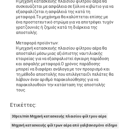
Η μηχανή κατασκευής πλαισίου φίλτρου αέρα θα
συσκευάζεται με ασφάλεια σε ξύλινο κιβώτιο για να
εξασφαλίζεται η ασφάλειά της κατά τη
μεταφορά.Το μηχάνημα θα καλύπτεται επίσης με
ένα προστατευτικό στρώμα για να αποτρέψει τυχόν
γρατζουνιές ή ζημιές κατά τη διάρκεια της
αποστολής.
Μεταφορά προϊόντων:
Η μηχανή κατασκευής πλαισίου φίλτρου αέρα θα
αποσταλεί μέσω μιας αξιόπιστης ναυτιλιακής
εταιρείας για να εξασφαλιστεί έγκαιρη παράδοση
και ασφαλής μεταφορά.Ο χρόνος παράδοσης
μπορεί να διαφέρει ανάλογα με τον προορισμό και
τη μέθοδο αποστολής που επιλέγεταιΟι πελάτες θα
λάβουν έναν αριθμό παρακολούθησης για να
παρακολουθούν την κατάσταση της αποστολής
τους.
Ετικέττες:
30pcs/min Μηχανή κατασκευής πλαισίου φίλτρου αέρα
Μηχανή κατασκευής φίλτρων αέρα από γαλβανισμένο σίδηρο