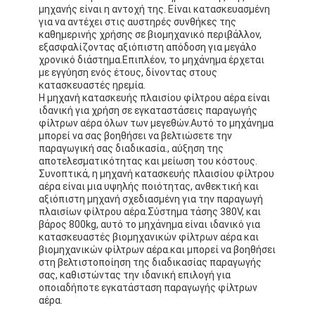
μηχανής είναι η αντοχή της. Είναι κατασκευασμένη
για να αντέχει στις αυστηρές συνθήκες της
καθημερινής χρήσης σε βιομηχανικό περιβάλλον,
εξασφαλίζοντας αξιόπιστη απόδοση για μεγάλο
χρονικό διάστημα.Επιπλέον, το μηχάνημα έρχεται
με εγγύηση ενός έτους, δίνοντας στους
κατασκευαστές ηρεμία.
Η μηχανή κατασκευής πλαισίου φίλτρου αέρα είναι
ιδανική για χρήση σε εγκαταστάσεις παραγωγής
φίλτρων αέρα όλων των μεγεθών.Αυτό το μηχάνημα
μπορεί να σας βοηθήσει να βελτιώσετε την
παραγωγική σας διαδικασία., αύξηση της
αποτελεσματικότητας και μείωση του κόστους.
Συνοπτικά, η μηχανή κατασκευής πλαισίου φίλτρου
αέρα είναι μια υψηλής ποιότητας, ανθεκτική και
αξιόπιστη μηχανή σχεδιασμένη για την παραγωγή
πλαισίων φίλτρου αέρα.Σύστημα τάσης 380V, και
βάρος 800kg, αυτό το μηχάνημα είναι ιδανικό για
κατασκευαστές βιομηχανικών φίλτρων αέρα και
βιομηχανικών φίλτρων αέρα.και μπορεί να βοηθήσει
στη βελτιστοποίηση της διαδικασίας παραγωγής
σας, καθιστώντας την ιδανική επιλογή για
οποιαδήποτε εγκατάσταση παραγωγής φίλτρων
αέρα.