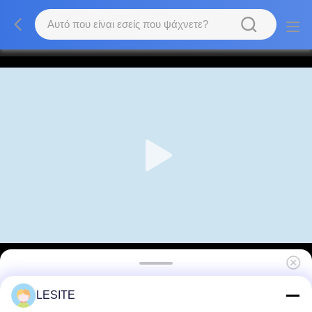
Πλήρως αυτόματη πνευματική μηχανή
LESITE
φιλτραρίσματος σακούλας με κάλυψη