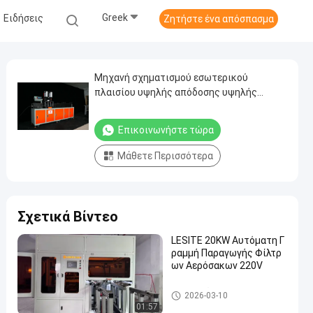
Greek
Ειδήσεις
Ζητήστε ένα απόσπασμα
Μηχανή σχηματισμού εσωτερικού
πλαισίου υψηλής απόδοσης υψηλής
ακρίβειας
Επικοινωνήστε τώρα
Μάθετε Περισσότερα
Σχετικά Βίντεο
LESITE 20KW Αυτόματη Γ
ραμμή Παραγωγής Φίλτρ
ων Αερόσακων 220V
Φίλτρο αέρα που κατασκευάζ
2026-03-10
ει τη μηχανή
01:57