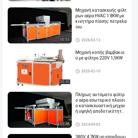
Μηχανή κατασκευής φίλτ
ρων αέρα HVAC 1.8KW με
κινητήρα πίεσης πετρελα
ίου
Φίλτρο αέρα που κατασκευάζ
00:53
2026-03-13
ει τη μηχανή
Μηχανή κοπής βαμβακιο
ύ με φίλτρο 220V 1,5KW
Φίλτρο αέρα που κατασκευάζ
2025-02-10
ει τη μηχανή
00:42
Πλήρως αυτόματο φίλτρ
ο αέρα εσωτερικό πλαίσι
ο κατασκευαστική μηχαν
ή υψηλή αποδοτικότητα
παραγωγής
Φίλτρο αέρα που κατασκευάζ
00:46
2024-09-02
ει τη μηχανή
380V 4,7KW μη επανδρωμ