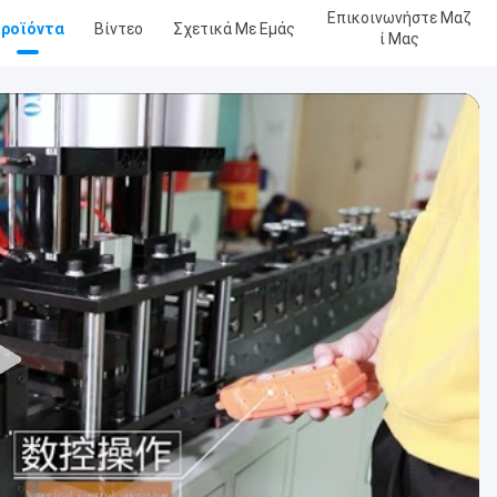
Επικοινωνήστε Μαζ
ροϊόντα
Βίντεο
Σχετικά Με Εμάς
Ί Μας