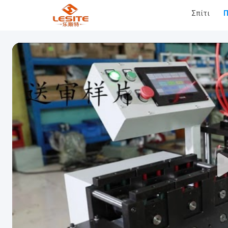
Σπίτι
Π