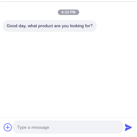
Μιλήστε Τώρα.
Send Inquiry
6:32 PM
#
6.5pa Μηχανή Κατασκευής Φίλτρων
Good day, what product are you looking for?
#
Εσωτερική Μηχανή Κατασκευής Φίλτρων Πλαισίων Δεσμευτική
#
6.5pa Φίλτρο Αέρα Αυτοκινήτων Που Κατασκευάζει Τη Μηχανή
Φίλτρο αέρα που κατασκευάζει τη μηχανή
2026-03-13
1869 θέα
Υψηλής ακρίβειας φίλτρο εσωτερικό πλαίσιο σχηματισμού μηχανή αυτόματη
λειτουργία και εύκολη συντήρηση Οι σύγχρονες μηχανές σχηματισμού
εσωτερικού πλαισίου φίλτρου χρησιμοποιούν γενικά έλεγχο κινητήρα ...
Δείτε περισσότερα
Μηνύματα επισκέπτη
ΑΦΗΣΤΕ ΕΝΑ ΜΗΝΥΜΑ
Δεν υπάρχουν δημόσια σχόλια ακόμα