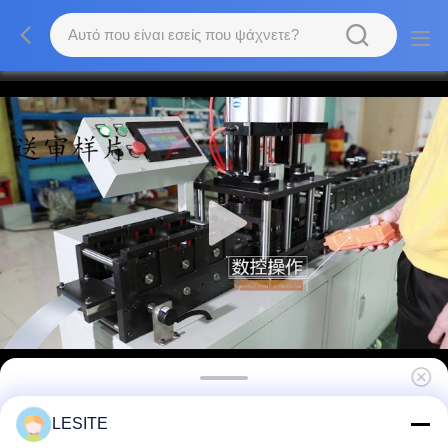
Μηχανή σχηματισμού εσωτερικού πλαισίου
LESITE
υψηλής ακρίβειας