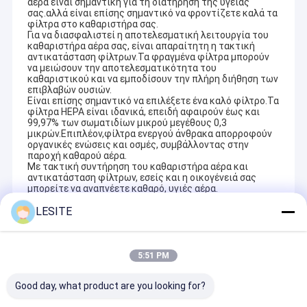
αέρα είναι σημαντική για τη διατήρηση της υγείας
σας.αλλά είναι επίσης σημαντικό να φροντίζετε καλά τα
φίλτρα στο καθαριστήρα σας.
Για να διασφαλιστεί η αποτελεσματική λειτουργία του
καθαριστήρα αέρα σας, είναι απαραίτητη η τακτική
αντικατάσταση φίλτρων.Τα φραγμένα φίλτρα μπορούν
να μειώσουν την αποτελεσματικότητα του
καθαριστικού και να εμποδίσουν την πλήρη διήθηση των
επιβλαβών ουσιών.
Είναι επίσης σημαντικό να επιλέξετε ένα καλό φίλτρο.Τα
φίλτρα HEPA είναι ιδανικά, επειδή αφαιρούν έως και
99,97% των σωματιδίων μικρού μεγέθους 0,3
μικρών.Επιπλέον,φίλτρα ενεργού άνθρακα απορροφούν
οργανικές ενώσεις και οσμές, συμβάλλοντας στην
παροχή καθαρού αέρα.
Με τακτική συντήρηση του καθαριστήρα αέρα και
αντικατάσταση φίλτρων, εσείς και η οικογένειά σας
μπορείτε να αναπνέετε καθαρό, υγιές αέρα.
LESITE
Recommended Products
5:51 PM
Good day, what product are you looking for?