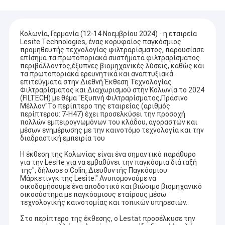
Κολωνία, Γερμανία (12-14 Νοεμβρίου 2024) - η εταιρεία
Lesite Technologies, ένας κορυφαίος παγκόσμιος
προμηθευτής τεχνολογίας φιλτραρίσματος, παρουσίασε
επίσημα τα πρωτοποριακά συστήματα φιλτραρίσματος
περιβάλλοντος,έξυπνες βιομηχανικές λύσεις, καθώς και
τα πρωτοποριακά ερευνητικά και αναπτυξιακά
επιτεύγματα στην Διεθνή Έκθεση Τεχνολογίας
Φιλτραρίσματος και Διαχωρισμού στην Κολωνία το 2024
(FILTECH) με θέμα "Εξυπνή Φιλτραρίσματος,Πράσινο
Μέλλον"Το περίπτερο της εταιρείας (αριθμός
περίπτερου: 7-H47) έχει προσελκύσει την προσοχή
πολλών εμπειρογνωμόνων του κλάδου, αγοραστών και
μέσων ενημέρωσης με την καινοτόμο τεχνολογία και την
διαδραστική εμπειρία του
Η έκθεση της Κολωνίας είναι ένα σημαντικό παράθυρο
για την Lesite για να εμβαθύνει την παγκόσμια διάταξή
της", δήλωσε ο Colin, Διευθυντής Παγκόσμιου
Μάρκετινγκ της Lesite." Ανυπομονούμε να
οικοδομήσουμε ένα αποδοτικό και βιώσιμο βιομηχανικό
οικοσύστημα με παγκόσμιους εταίρους μέσω
τεχνολογικής καινοτομίας και τοπικών υπηρεσιών..
Στο περίπτερο της έκθεσης, ο Lestat προσέλκυσε την