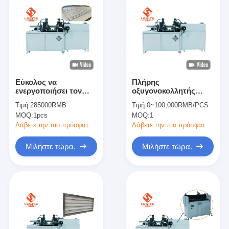
Εύκολος να
Πλήρης
ενεργοποιήσει τον
οξυγονοκολλητής
υπο- οξυγονοκολλητή
πλαισίων αυτόματου
Τιμή:
285000RMB
Τιμή:
0~100,000RMB/PCS
πλαισίων
ελέγχου LESITE
MOQ:
1pcs
MOQ:
1
ανοξείδωτου 7pa για
850mm, γρήγορη
το φίλτρο πιάτων
μηχανή συγκόλλησης
Λάβετε την πιο πρόσφατη τιμή
Λάβετε την πιο πρόσφατη τιμή
Μιλήστε τώρα.
Μιλήστε τώρα.
Σπίτι
Προϊόντα
Βίντεο