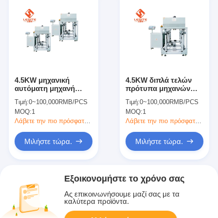
4.5KW μηχανική
4.5KW διπλά τελών
αυτόματη μηχανή
πρότυπα μηχανών
καρφώματος έγκρισης
καρφώματος υψηλής
Τιμή:
0~100,000RMB/PCS
Τιμή:
0~100,000RMB/PCS
CE εύκολη να
ταχύτητας αυτόματα
MOQ:
1
MOQ:
1
λειτουργήσει
Λάβετε την πιο πρόσφατη τιμή
Λάβετε την πιο πρόσφατη τιμή
Μιλήστε τώρα.
Μιλήστε τώρα.
Εξοικονομήστε το χρόνο σας
Ας επικοινωνήσουμε μαζί σας με τα
καλύτερα προϊόντα.