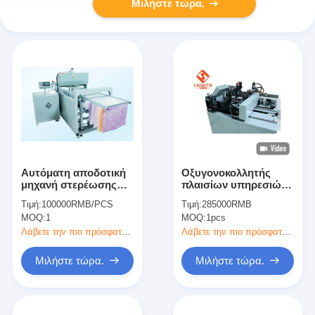
Μιλήστε τώρα.
Αυτόματη αποδοτική
Οξυγονοκολλητής
μηχανή στερέωσης
πλαισίων υπηρεσιών
1.5KW για τις
6.5pa cOem, αυτόματη
Τιμή:
100000RMB/PCS
Τιμή:
285000RMB
διακοσμητικές
μηχανή συγκόλλησης
MOQ:
1
MOQ:
1pcs
λουρίδες
με το CE
Λάβετε την πιο πρόσφατη τιμή
Λάβετε την πιο πρόσφατη τιμή
Μιλήστε τώρα.
Μιλήστε τώρα.