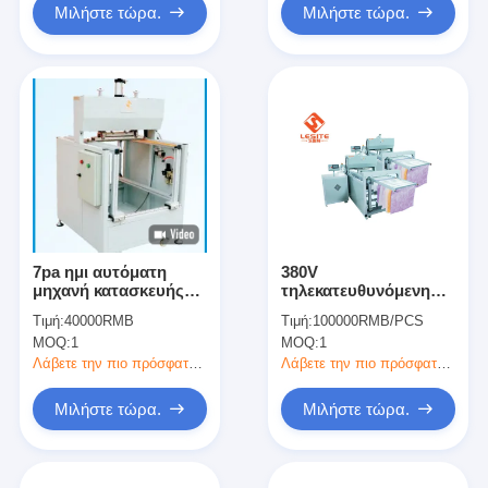
Μιλήστε τώρα.
Μιλήστε τώρα.
7pa ημι αυτόματη
380V
μηχανή κατασκευής
τηλεκατευθυνόμενη
φίλτρων αέρα για τις
διοικητική υδραυλική
Τιμή:
40000RMB
Τιμή:
100000RMB/PCS
διακοσμητικές
πιέζοντας μηχανή για
MOQ:
1
MOQ:
1
λουρίδες
την κατασκευή
φίλτρων Hepa
Λάβετε την πιο πρόσφατη τιμή
Λάβετε την πιο πρόσφατη τιμή
Μιλήστε τώρα.
Μιλήστε τώρα.