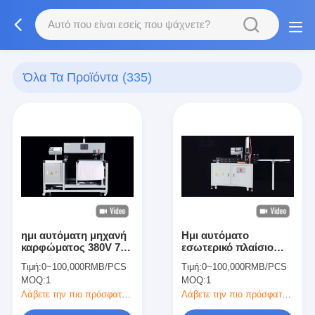
Όλα Τα Προϊόντα
(335)
ημι αυτόματη μηχανή
Ημι αυτόματο
καρφώματος 380V 7Pa
εσωτερικό πλαίσιο
για το φίλτρο τσεπών
φίλτρων αέρα που
Τιμή:
0~100,000RMB/PCS
Τιμή:
0~100,000RMB/PCS
διαμορφώνει τη
MOQ:
1
MOQ:
1
μηχανή 220V
Λάβετε την πιο πρόσφατη τιμή
Λάβετε την πιο πρόσφατη τιμή