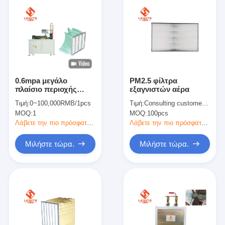
0.6mpa μεγάλο
PM2.5 φίλτρα
πλαίσιο περιοχής
εξαγνιστών αέρα
φίλτρων που
Τιμή:
0~100,000RMB/1pcs
Τιμή:
Consulting customer service
κατασκευάζει τη
MOQ:
1
MOQ:
100pcs
μηχανή, μηχανή
κατασκευαστών
Λάβετε την πιο πρόσφατη τιμή
Λάβετε την πιο πρόσφατη τιμή
φίλτρων
Μιλήστε τώρα.
Μιλήστε τώρα.
Σπίτι
Προϊόντα
Βίντεο