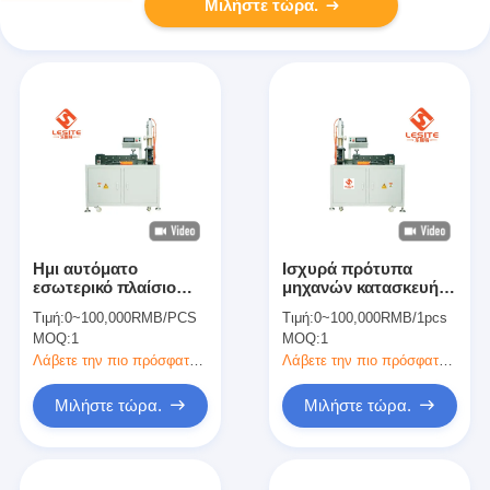
Μιλήστε τώρα.
Ημι αυτόματο
Ισχυρά πρότυπα
εσωτερικό πλαίσιο
μηχανών κατασκευής
που διαμορφώνει τη
φίλτρων αέρα
Τιμή:
0~100,000RMB/PCS
Τιμή:
0~100,000RMB/1pcs
μηχανή 220V
πρακτικότητας 220V
MOQ:
1
MOQ:
1
κατασκευής φίλτρων
αέρα
Λάβετε την πιο πρόσφατη τιμή
Λάβετε την πιο πρόσφατη τιμή
Μιλήστε τώρα.
Μιλήστε τώρα.