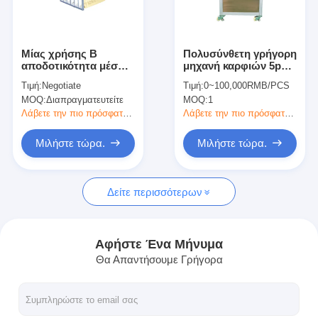
Σχετικά με εμάς
Επισκεψή εργοστασίου
Μίας χρήσης Β
Πολυσύνθετη γρήγορη
αποδοτικότητα μέσων
μηχανή καρφιών 5pa
Έλεγχος ποιότητας
φίλτρων ινών
αυτόματη για το
Τιμή:
Negotiate
Τιμή:
0~100,000RMB/PCS
τράπεζας EN779
φίλτρο HEPA
MOQ:
Διαπραγματευτείτε
MOQ:
1
συνθετική
Επικοινωνήστε μαζί μας
Λάβετε την πιο πρόσφατη τιμή
Λάβετε την πιο πρόσφατη τιμή
Ειδήσεις
Μιλήστε τώρα.
Μιλήστε τώρα.
Μιλήστε τώρα.
Δείτε περισσότερων
Φίλτρο αέρα που κατασκευάζει τη μηχανή
Αφήστε Ένα Μήνυμα
Θα Απαντήσουμε Γρήγορα
Μηχανή κατασκευής φίλτρων αέρα
Φίλτρο τσεπών που κατασκευάζει τη μηχανή