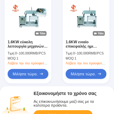
1.6KW εύκολη
1.6KW ενιαίο
λειτουργία μηχανών
επικεφαλής ημι
καρφώματος υψηλής
αυτόματο Punching
Τιμή:
0~100,000RMB/PCS
Τιμή:
0~100,000RMB/PCS
ακρίβειας ημι
μηχανών καρφώματος
MOQ:
1
MOQ:
1
αυτόματη
που βάζει φλάντζα
στον τύπο
Λάβετε την πιο πρόσφατη τιμή
Λάβετε την πιο πρόσφατη τιμή
Μιλήστε τώρα.
Μιλήστε τώρα.
Εξοικονομήστε το χρόνο σας
Ας επικοινωνήσουμε μαζί σας με τα
καλύτερα προϊόντα.