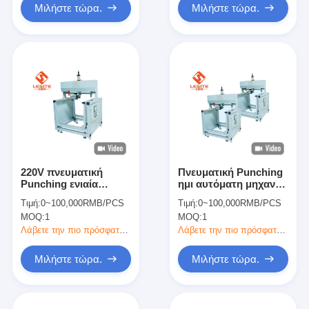
Μιλήστε τώρα.
Μιλήστε τώρα.
220V πνευματική
Πνευματική Punching
Punching ενιαία
ημι αυτόματη μηχανή
επικεφαλής υψηλή
καρφώματος για το
Τιμή:
0~100,000RMB/PCS
Τιμή:
0~100,000RMB/PCS
ακρίβεια μηχανών
φίλτρο
MOQ:
1
MOQ:
1
καρφώματος
Λάβετε την πιο πρόσφατη τιμή
Λάβετε την πιο πρόσφατη τιμή
Μιλήστε τώρα.
Μιλήστε τώρα.