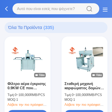
Όλα Τα Προϊόντα
(335)
Φίλτρο αέρα έγκρισης
Σταθερή μηχανή
0.9KW CE που
καρφώματος δομών
κατασκευάζει τη
ημι αυτόματη με το
Τιμή:
0~100,000RMB/PCS
Τιμή:
0~100,000RMB/PCS
μηχανή, μηχανή
σύστημα ελέγχου
MOQ:
1
MOQ:
1
καρφιών αλουμινίου
Omron
Λάβετε την πιο πρόσφατη τιμή
Λάβετε την πιο πρόσφατη τιμή