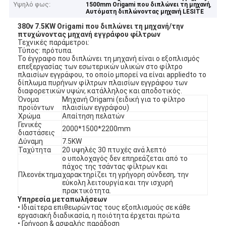
Υψηλό φως:
,
1500mm Origami που διπλώνει τη μηχανή
Αυτόματη διπλώνοντας μηχανή LESITE
380v 7.5KW Origami που διπλώνει τη μηχανή/την
πτυχώνοντας μηχανή εγγράφου φίλτρων
Τεχνικές παράμετροι:
Τύπος: πρότυπα.
Το έγγραφο που διπλώνει τη μηχανή είναι ο εξοπλισμός
επεξεργασίας των εσωτερικών υλικών στο φίλτρο
πλαισίων εγγράφου, το οποίο μπορεί να είναι appliedto το
δίπλωμα πυρήνων φίλτρων πλαισίων εγγράφου των
διαφορετικών υψών, κατάλληλος και αποδοτικός.
Όνομα
Μηχανή Origami (ειδική για το φίλτρο
προϊόντων
πλαισίων εγγράφου)
Χρώμα
Απαίτηση πελατών
Γενικές
2000*1500*2200mm
διαστάσεις
Δύναμη
7.5KW
Ταχύτητα
20 υψηλές 30 πτυχές ανά λεπτό
ο υπολοχαγός δεν επηρεάζεται από το
πάχος της τσάντας φίλτρων και
Πλεονέκτημα
χαρακτηρίζει τη γρήγορη σύνδεση, την
εύκολη λειτουργία και την ισχυρή
πρακτικότητα.
Υπηρεσία μεταπωλήσεων
• Ιδιαίτερα επιθεωρώντας τους εξοπλισμούς σε κάθε
εργασιακή διαδικασία, η ποιότητα έρχεται πρώτα
• Γρήγορη & ασφαλής παράδοση