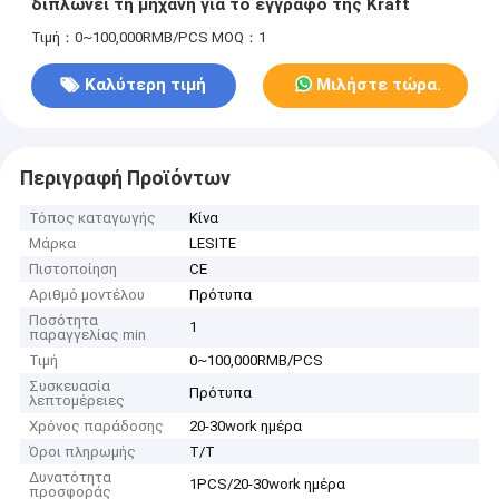
διπλώνει τη μηχανή για το έγγραφο της Kraft
Τιμή：0~100,000RMB/PCS
MOQ：1
Καλύτερη τιμή
Μιλήστε τώρα.
Περιγραφή Προϊόντων
Τόπος καταγωγής
Κίνα
Μάρκα
LESITE
Πιστοποίηση
CE
Αριθμό μοντέλου
Πρότυπα
Ποσότητα
1
παραγγελίας min
Τιμή
0~100,000RMB/PCS
Συσκευασία
Πρότυπα
λεπτομέρειες
Χρόνος παράδοσης
20-30work ημέρα
Όροι πληρωμής
T/T
Δυνατότητα
1PCS/20-30work ημέρα
προσφοράς