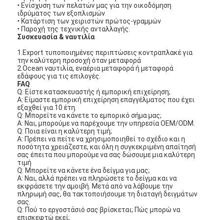
• Ενίσχυση των πελατών μας για την οικοδόμηση
ιδρύματος των εξοπλισμών
• Κατάρτιση των χειριστών πρώτος-γραμμών
• Παροχή της τεχνικής ανταλλαγής.
Συσκευασία & ναυτιλία
1.Export τυποποιημένες περιπτώσεις κοντραπλακέ για
την καλύτερη προσοχή όταν μεταφορά
2.Ocean ναυτιλία, εναέρια μεταφορά ή μεταφορά
εδάφους για τις επιλογές.
FAQ
Q: Είστε κατασκευαστής ή εμπορική επιχείρηση;
Α: Είμαστε εμπορική επιχείρηση επαγγέλματος που έχει
εξαχθεί για 10 έτη.
Q: Μπορείτε να κάνετε το εμπορικό σήμα μας;
Α: Ναι, μπορούμε να παρέχουμε την υπηρεσία OEM/ODM.
Q: Ποια είναι η καλύτερη τιμή;
Α: Πρέπει να πείτε να χρησιμοποιηθεί το σχέδιο και η
ποσότητα χρειάζεστε, και όλη η συγκεκριμένη απαίτησή
σας έπειτα που μπορούμε να σας δώσουμε μια καλύτερη
τιμή
Σπίτι
Q: Μπορείτε να κάνετε ένα δείγμα για μας;
Α: Ναι, αλλά πρέπει να πληρώσετε το δείγμα και να
Προϊόντα
εκφράσετε την αμοιβή. Μετά από να λάβουμε την
πληρωμή σας, θα τακτοποιήσουμε τη διαταγή δειγμάτων
σας.
Βίντεο
Q: Πού το εργοστάσιό σας βρίσκεται; Πώς μπορώ να
επισκεφτώ εκεί;