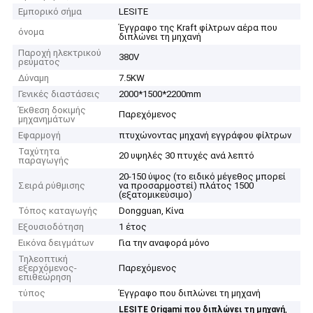
Εμπορικό σήμα
LESITE
Έγγραφο της Kraft φίλτρων αέρα που
όνομα
διπλώνει τη μηχανή
Παροχή ηλεκτρικού
380V
ρεύματος
Δύναμη
7.5KW
Γενικές διαστάσεις
2000*1500*2200mm
Έκθεση δοκιμής
Παρεχόμενος
μηχανημάτων
Εφαρμογή
πτυχώνοντας μηχανή εγγράφου φίλτρων
Ταχύτητα
20 υψηλές 30 πτυχές ανά λεπτό
παραγωγής
20-150 ύψος (το ειδικό μέγεθος μπορεί
Σειρά ρύθμισης
να προσαρμοστεί) πλάτος 1500
(εξατομικεύσιμο)
Τόπος καταγωγής
Dongguan, Κίνα
Εξουσιοδότηση
1 έτος
Εικόνα δειγμάτων
Για την αναφορά μόνο
Τηλεοπτική
εξερχόμενος-
Παρεχόμενος
επιθεώρηση
τύπος
Έγγραφο που διπλώνει τη μηχανή
,
LESITE Origami που διπλώνει τη μηχανή