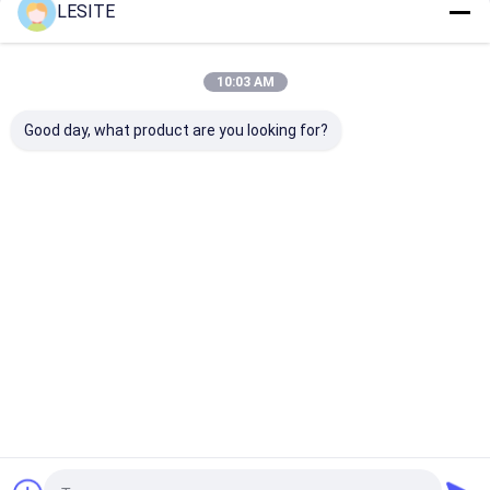
Φίλτρο τσαντών Hepa
LESITE
Συνιστώμενα Προϊόντα
10:03 AM
Good day, what product are you looking for?
ISO9001 220v
Υψηλή
Υψηλή
χειροκίνητη μηχανή
αποδοτικότητα 30
αποδοτικότη
σχηματισμού και
πτυχές/λ. εγγράφου
30folds/Min O
κοπής κυμάτων
Origami που
που διπλώνει
διπλώνει την ισχυρή
ισχυρή
Καλύτερη τιμή
Καλύτερη τιμή
Καλύτερη 
πρακτικότητα
πρακτικότητ
μηχανών
μηχανών
Αρχική Σελίδα
Περίπου εμείς
Desktop Site
Sitemap
Πολιτική απορρήτου
Ποιότητα
Φίλτρο αέρα που κατασκευάζει τη μηχανή
Κίνα
εργοστάσιο.Copyright © 2026 Dongguan city Lesite
electromechanical equipment Co., LTD. All Rights Reserved.