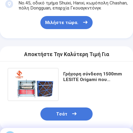
No.45, οδικό τμήμα Shuixi, Hanxi, κωμόπολη Chashan,
Αυτόματη μηχανή καρφώματος
πόλη Dongguan, επαρχία Γκουαγκντόνγκ
Ημι αυτόματη μηχανή καρφώματος
Μιλήστε τώρα.
Οξυγονοκολλητής πλαισίων
Φίλτρα Hepa κλιματισμού
Αποκτήστε Την Καλύτερη Τιμή Για
φίλτρα εξαγνιστών αέρα
Φίλτρο τσαντών αργιλίου
Γρήγορη σύνδεση 1500mm
LESITE Origami που
Φίλτρο τσαντών σκόνης
διπλώνει τη μηχανή για το
έγγραφο της Kraft
Origami που διπλώνει τη μηχανή
υπερηχητική ράβοντας μηχανή
Τσάτ
φίλτρο αέρα Μηχανή κατασκευής πλαισίων