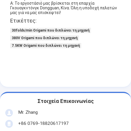
Α: Το εργοστάσιό μας βρίσκεται στη επαρχία
Σχετικά με εμάς
Γκουαγκντόνγκ Dongguan, Κίνα. Όλη η υποδοχή πελατών
μας για να μας επισκεφτεί!
Επισκεψή εργοστασίου
Ετικέττες:
30folds/min Origami που διπλώνει τη μηχανή
Έλεγχος ποιότητας
380V Origami που διπλώνει τη μηχανή
Επικοινωνήστε μαζί μας
7.5KW Origami που διπλώνει τη μηχανή
Ειδήσεις
Μιλήστε τώρα.
Φίλτρο αέρα που κατασκευάζει τη μηχανή
Στοιχεία Επικοινωνίας
Μηχανή κατασκευής φίλτρων αέρα
Mr. Zhang
Φίλτρο τσεπών που κατασκευάζει τη μηχανή
+86 0769-18820617197