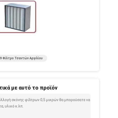
F9 Φίλτρο Τσαντών Αργιλίου
ικά με αυτό το προϊόν
υλλογή σκόνης φίλτρων 0,5 μικρών θα μπορούσατε να
, υλικό κ.λπ.