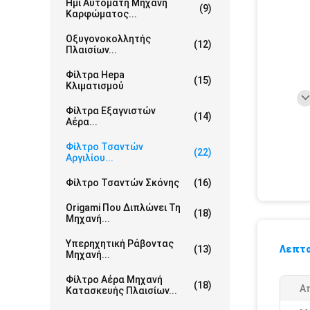
Ημι Αυτόματη Μηχανή
(9)
Καρφώματος...
Οξυγονοκολλητής
(12)
Πλαισίων...
Φίλτρα Hepa
(15)
Κλιματισμού
Φίλτρα Εξαγνιστών
(14)
Αέρα...
Φίλτρο Τσαντών
(22)
Αργιλίου...
Φίλτρο Τσαντών Σκόνης
(16)
Origami Που Διπλώνει Τη
(18)
Μηχανή...
Υπερηχητική Ράβοντας
(13)
Λεπτο
Μηχανή...
Φίλτρο Αέρα Μηχανή
(18)
Α
Κατασκευής Πλαισίων...