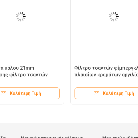
να υάλου 21mm
Φίλτρο τσαντών φίμπεργκλ
σης φίλτρο τσαντών
πλαισίων κραμάτων αργιλί
υ H14, φίλτρο αέρα
χρήσης νοσοκομείων για τ
εναλλασσόμενο ρεύμα
Καλύτερη Τιμή
Καλύτερη Τιμή