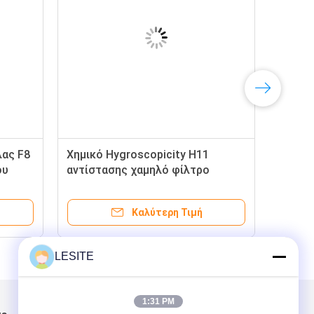
ας F8
Χημικό Hygroscopicity H11
ου
αντίστασης χαμηλό φίλτρο
ο
τσαντών αργιλίου
Καλύτερη Τιμή
LESITE
1:31 PM