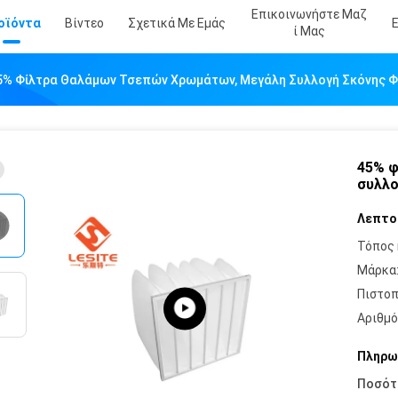
Επικοινωνήστε Μαζ
οϊόντα
Βίντεο
Σχετικά Με Εμάς
Ί Μας
5% Φίλτρα Θαλάμων Τσεπών Χρωμάτων, Μεγάλη Συλλογή Σκόνης Φ
45% φ
συλλο
Λεπτο
Τόπος 
Μάρκα
Πιστοπ
Αριθμό
Πληρω
Ποσότ