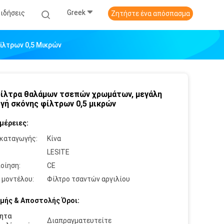
Greek
Ειδήσεις
Ζητήστε ένα απόσπασμα
ίλτρων 0,5 Μικρών
ίλτρα θαλάμων τσεπών χρωμάτων, μεγάλη
γή σκόνης φίλτρων 0,5 μικρών
μέρειες:
καταγωγής:
Κίνα
:
LESITE
οίηση:
CE
 μοντέλου:
Φίλτρο τσαντών αργιλίου
μής & Αποστολής Όροι:
ητα
Διαπραγματευτείτε