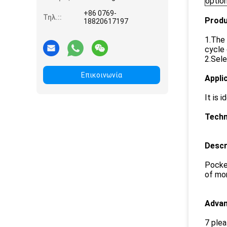
option
+86 0769-
Τηλ.::
Produ
18820617197
1.The 
cycle 
2.Sele
Επικοινωνία
Appli
It is 
Techn
Descr
Pocket
of mor
Adva
7 plea