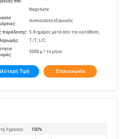
ελίας min:
Negotiate
υασία
συσκευασία εξαγωγής
έρειες:
ς παράδοσης:
5-8 ημέρες μετά από την κατάθεση
πληρωμής:
T/T, L/C
ότητα
5000 μ ² το μήνα
οράς:
αλύτερη Τιμή
Επικοινωνία
τη Υγρασία:
100%