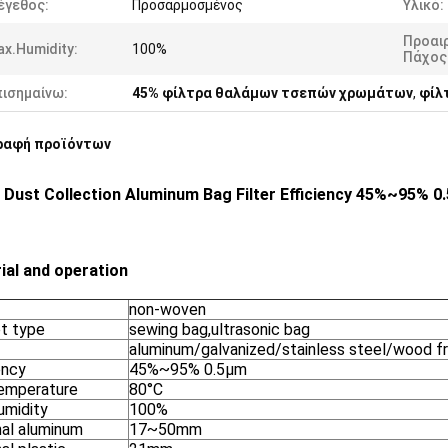
έγεθος:
Προσαρμοσμένος
Υλικό:
Προαι
x.humidity:
100%
Πάχος
πισημαίνω:
45% φίλτρα θαλάμων τσεπών χρωμάτων
,
φίλ
ραφή προϊόντων
 Dust Collection Aluminum Bag Filter Efficiency 45%~95% 0.
ial and operation
non-woven
t type
sewing bag,ultrasonic bag
aluminum/galvanized/stainless steel/wood f
ency
45%~95% 0.5μm
emperature
80°C
umidity
100%
nal aluminum
17~50mm