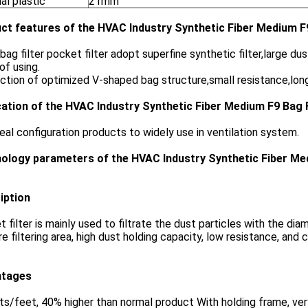
al plastic
21mm
ct features of the HVAC Industry Synthetic Fiber Medium F9
bag filter pocket filter adopt superfine synthetic filter,large dust
of using.
ction of optimized V-shaped bag structure,small resistance,long 
cation of the HVAC Industry Synthetic Fiber Medium F9 Bag F
ideal configuration products to widely use in ventilation system.
ology parameters of the HVAC Industry Synthetic Fiber Med
iption
 filter is mainly used to filtrate the dust particles with the d
e filtering area, high dust holding capacity, low resistance, an
ntages
ts/feet, 40% higher than normal product With holding frame, ve