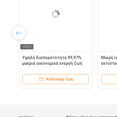
ου
Υψηλή διαπερατότητα 99,97%
Μικρή ί
μακριά οικονομικά ενεργή ζωή
αντίστα
φίλτρων τσαντών τσεπών
αργιλίο
τσεπών
Καλύτερη Τιμή