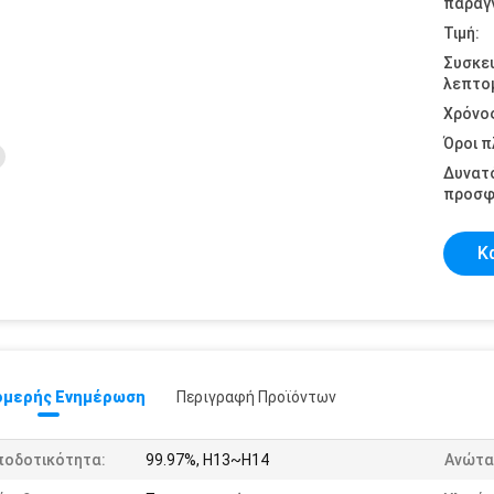
παραγγ
Τιμή:
Συσκε
λεπτομ
Χρόνο
Όροι 
Δυνατ
προσφ
Κ
μερής Ενημέρωση
Περιγραφή Προϊόντων
ποδοτικότητα:
99.97%, H13~H14
Ανώτα