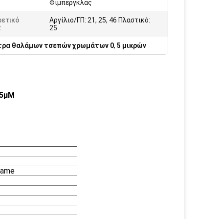
Φίμπεργκλας
ρετικό
Αργίλιο/ΓΠ: 21, 25, 46 Πλαστικό:
:
25
τρα θαλάμων τσεπών χρωμάτων 0
,
5 μικρών
5μM​
rame