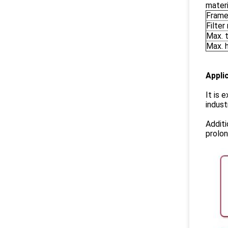
mater
Fram
Filte
Max. 
Max. 
Appli
It is 
indust
Additi
prolon