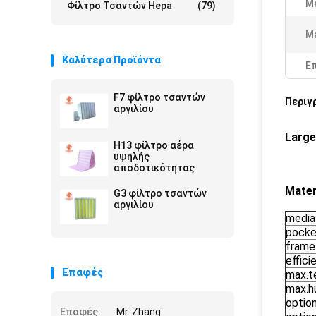
Μ
Φίλτρο Τσαντών Hepa
(79)
Ma
Καλύτερα Προϊόντα
Ε
F7 φίλτρο τσαντών
Περιγ
αργιλίου
Large
H13 φίλτρο αέρα
υψηλής
αποδοτικότητας
Mater
G3 φίλτρο τσαντών
αργιλίου
media
pocke
frame
effici
Επαφές
max.t
max.h
optio
Επαφές:
Mr. Zhang