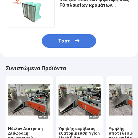
F8 πλαισίων κραμάτων
αργιλίου χρήσης νοσοκομείων
για το εναλλασσόμενο ρεύμα
Τσάτ
Συνιστώμενα Προϊόντα
Σπίτι
Προϊόντα
Νάιλον Διάτρηση
Υψηλής ακρίβειας
Υψηλής
Βίντεο
Διάφραξη
εξατομίκευση Nylon
αποτελεσματ
εσωτερικού
Mesh Filter
και υψηλής