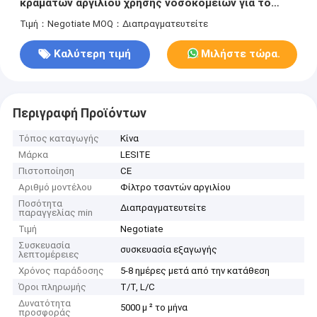
κραμάτων αργιλίου χρήσης νοσοκομείων για το
εναλλασσόμενο ρεύμα
Τιμή：Negotiate
MOQ：Διαπραγματευτείτε
Καλύτερη τιμή
Μιλήστε τώρα.
Περιγραφή Προϊόντων
Τόπος καταγωγής
Κίνα
Μάρκα
LESITE
Πιστοποίηση
CE
Αριθμό μοντέλου
Φίλτρο τσαντών αργιλίου
Ποσότητα
Διαπραγματευτείτε
παραγγελίας min
Τιμή
Negotiate
Συσκευασία
συσκευασία εξαγωγής
λεπτομέρειες
Χρόνος παράδοσης
5-8 ημέρες μετά από την κατάθεση
Όροι πληρωμής
T/T, L/C
Δυνατότητα
5000 μ ² το μήνα
προσφοράς