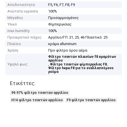
Αποδοτικότητα
F5, F6, F7, F8, F9
Ανώτατη υγρασία
100%
Μέγεθος
Προσαρμοσμένος
Υλικό
Φίμπεργκλας
max.humidity
100%
Προαιρετικό πάχος
Αργίλιο/ΓΠ: 21, 25, 46 Πλαστικό: 25
Πλαίσιο
κράμα alluminum
Χρήση
Προ φίλτρο όρου αέρα
Φίλτρο τσαντών πλαισίων f8 κραμάτων
αργιλίου
Υψηλό φως:
,
,
Φίλτρο τσαντών φίμπεργκλας F8
Φίλτρο hepa F8 για το εναλλασσόμενο
ρεύμα
Ετικέττες:
99.97% φίλτρο τσαντών αργιλίου
H14 φίλτρο τσαντών αργιλίου
F9 φίλτρο τσαντών αργιλίου