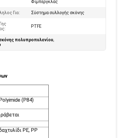
Φίμπεργκλας
ηλος Για:
Σύστημα συλλογής σκόνης
Της
PTFE
ας:
σκόνης πολυπροπυλενίου
,
υ
σων
olyimide (P84)
 ράβεται
δαχτυλίδι PE, PP