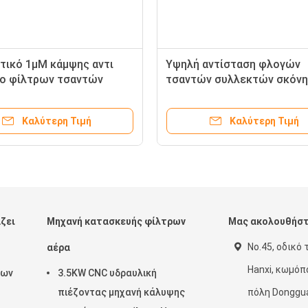
τικό 1µM κάμψης αντι
Υψηλή αντίσταση φλογών
μο φίλτρων τσαντών
τσαντών συλλεκτών σκόνη
αντίστασης
σταθερότητας τεφλόν 5µm
βιομηχανική
Καλύτερη Τιμή
Καλύτερη Τιμή
ζει
Μηχανή κατασκευής φίλτρων
Μας ακολουθήσ
No.45, οδικό 
αέρα
Hanxi, κωμόπ
ρων
3.5KW CNC υδραυλική
πιέζοντας μηχανή κάλυψης
πόλη Donggua