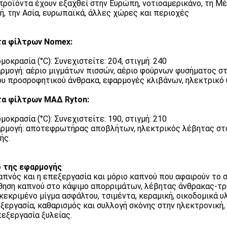
 προϊόντα έχουν εξαχθεί στην Ευρώπη, νοτιοαμερικάνο, τη Μέ
ή, την Ασία, ευρωπαϊκά, άλλες χώρες και περιοχές
τα φίλτρων Nomex:
μοκρασία (°C): Συνεχιστείτε: 204, στιγμή: 240
αρμογή: αέριο μιγμάτων πισσών, αέριο φούρνων φυσήματος στ
υ προσροφητικού άνθρακα, εφαρμογές κλιβάνων, ηλεκτρικό υ
α φίλτρων ΜΑΔ Ryton:
μοκρασία (°C): Συνεχιστείτε: 190, στιγμή: 210
αρμογή: αποτεφρωτήρας αποβλήτων, ηλεκτρικός λέβητας στα
ής.
 της εφαρμογής
καπνός και η επεξεργασία και μόριο καπνού που αφαιρούν το
ήθηση καπνού στο κάψιμο απορριμάτων, λέβητας άνθρακας-τ
γκεκριμένο μίγμα ασφάλτου, τσιμέντα, κεραμική, οικοδομικά υλ
εξεργασία, καθαρισμός και συλλογή σκόνης στην ηλεκτρονική,
πεξεργασία ξυλείας.