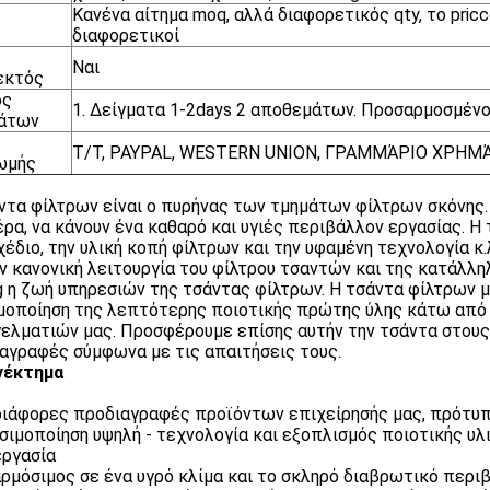
Κανένα αίτημα moq, αλλά διαφορετικός qty, το pricc
διαφορετικοί
Ναι
εκτός
ος
1. Δείγματα 1-2days 2 αποθεμάτων. Προσαρμοσμένο
μάτων
T/T, PAYPAL, WESTERN UNION, ΓΡΑΜΜΆΡΙΟ ΧΡΗΜ
ωμής
ντα φίλτρων είναι ο πυρήνας των τμημάτων φίλτρων σκόνης.
έρα, να κάνουν ένα καθαρό και υγιές περιβάλλον εργασίας. Η
χέδιο, την υλική κοπή φίλτρων και την υφαμένη τεχνολογία κ.
ην κανονική λειτουργία του φίλτρου τσαντών και της κατάλληλ
g η ζωή υπηρεσιών της τσάντας φίλτρων. Η τσάντα φίλτρων 
μοποίηση της λεπτότερης ποιοτικής πρώτης ύλης κάτω από
ελματιών μας. Προσφέρουμε επίσης αυτήν την τσάντα στους
αγραφές σύμφωνα με τις απαιτήσεις τους.
νέκτημα
διάφορες προδιαγραφές προϊόντων επιχείρησής μας, πρότυ
ησιμοποίηση υψηλή - τεχνολογία και εξοπλισμός ποιοτικής υλ
ργασία
αρμόσιμος σε ένα υγρό κλίμα και το σκληρό διαβρωτικό περι