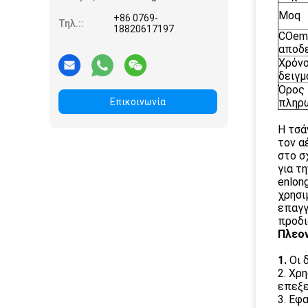
Moq
+86 0769-
Τηλ.::
18820617197
COem
αποδ
Χρόν
δειγ
Όρος
Επικοινωνία
πληρ
Η τσά
τον α
στο σ
για τ
enlon
χρησι
επαγγ
προδι
Πλεο
1.
Οι 
2. Χρ
επεξε
3. Εφ