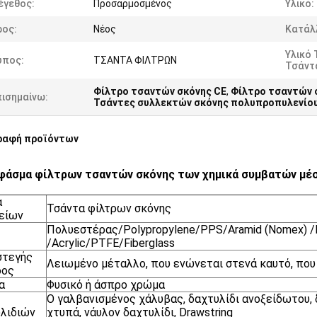
έγεθος:
Προσαρμοσμένος
Υλικό:
ρος:
Νέος
Κατάλλ
Υλικό 
ύπος:
ΤΣΑΝΤΑ ΦΙΛΤΡΩΝ
Τσάντ
Φίλτρο τσαντών σκόνης CE
,
Φίλτρο τσαντών 
πισημαίνω:
Τσάντες συλλεκτών σκόνης πολυπροπυλενίο
ραφή προϊόντων
φάσμα φίλτρων τσαντών σκόνης των χημικά συμβατών μέ
α
Τσάντα φίλτρων σκόνης
είων
Πολυεστέρας/Polypropylene/PPS/Aramid (Nomex) /P
/Acrylic/PTFE/Fiberglass
στεγής
Λειωμένο μέταλλο, που ενώνεται στενά καυτό, που
δος
α
Φυσικό ή άσπρο χρώμα
Ο γαλβανισμένος χάλυβας, δαχτυλίδι ανοξείδωτου, 
λιδιών
χτυπά, νάυλον δαχτυλίδι, Drawstring