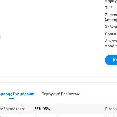
παραγγ
Τιμή:
Συσκε
λεπτομ
Χρόνο
Όροι 
Δυνατ
προσφ
Κ
μερής Ενημέρωση
Περιγραφή Προϊόντων
ποδοτικότητα:
55%-95%
Εφαρμ