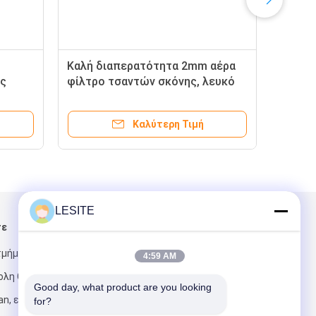
Καλή διαπερατότητα 2mm αέρα
ς
φίλτρο τσαντών σκόνης, λευκό
τσαντών φίλτρων Baghouse
Καλύτερη Τιμή
LESITE
τε
Στείλτε μας μήνυμα
τμήμα Shuixi,
4:59 AM
ολη Chashan,
Good day, what product are you looking 
n, επαρχία
for?