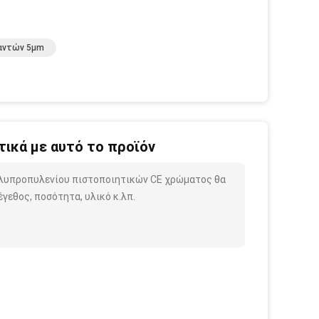
αντών 5µm
ικά με αυτό το προϊόν
ολυπροπυλενίου πιστοποιητικών CE χρώματος θα
γεθος, ποσότητα, υλικό κ.λπ.