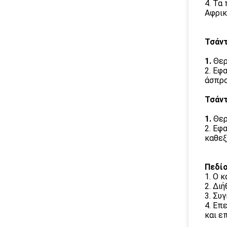
4. Τα
Αφρικ
Τσάν
1.
Θερ
2. Εφ
άσπρο
Τσάντ
1.
Θερ
2. Εφ
καθεξ
Πεδίο
1. Ο 
2. Δι
3. Συ
4. Επ
και ε