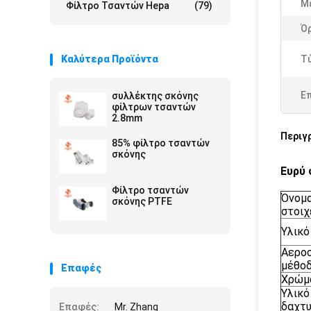
Μ
Φίλτρο Τσαντών Hepa
(79)
Ό
Καλύτερα Προϊόντα
Τ
Ε
συλλέκτης σκόνης
φίλτρων τσαντών
2.8mm
Περιγ
85% φίλτρο τσαντών
σκόνης
Ευρύ 
Φίλτρο τσαντών
Όνομ
σκόνης PTFE
στοιχ
Υλικό
Αερο
μέθο
Επαφές
Χρώμ
Υλικό
δαχτυ
Επαφές:
Mr. Zhang