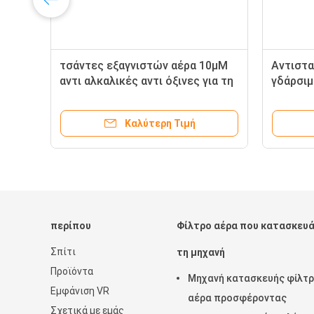
τσάντες εξαγνιστών αέρα 10µM
Αντιστα
αντι αλκαλικές αντι όξινες για τη
γδάρσι
σκόνη ανθεκτική στη θερμότητα
σκόνης 
Καλύτερη Τιμή
περίπου
Φίλτρο αέρα που κατασκευά
Σπίτι
τη μηχανή
Προϊόντα
Μηχανή κατασκευής φίλτ
Εμφάνιση VR
αέρα προσφέροντας
Σχετικά με εμάς