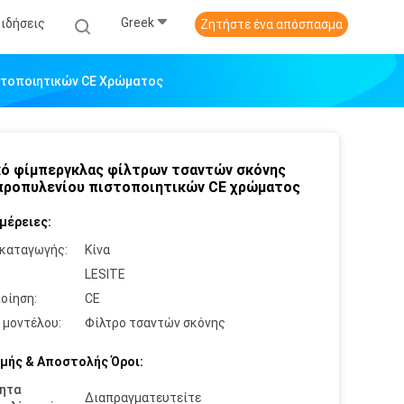
Greek
Ειδήσεις
Ζητήστε ένα απόσπασμα
στοποιητικών CE Χρώματος
ό φίμπεργκλας φίλτρων τσαντών σκόνης
ροπυλενίου πιστοποιητικών CE χρώματος
μέρειες:
καταγωγής:
Κίνα
:
LESITE
οίηση:
CE
 μοντέλου:
Φίλτρο τσαντών σκόνης
μής & Αποστολής Όροι:
ητα
Διαπραγματευτείτε