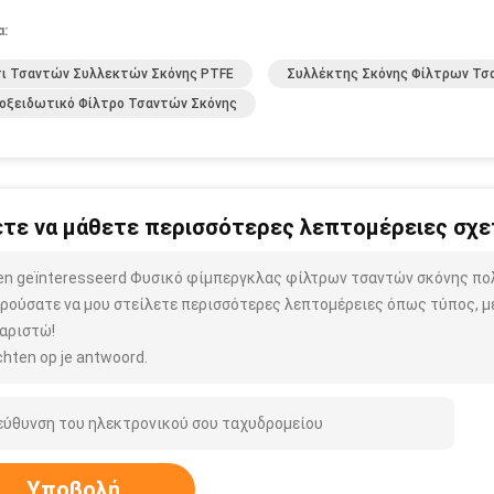
α:
τι Τσαντών Συλλεκτών Σκόνης PTFE
Συλλέκτης Σκόνης Φίλτρων Τσ
οξειδωτικό Φίλτρο Τσαντών Σκόνης
τε να μάθετε περισσότερες λεπτομέρειες σχετ
ben geïnteresseerd Φυσικό φίμπεργκλας φίλτρων τσαντών σκόνης π
ρούσατε να μου στείλετε περισσότερες λεπτομέρειες όπως τύπος, μέ
αριστώ!
hten op je antwoord.
Υποβολή