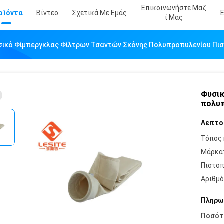
Επικοινωνήστε Μαζ
οϊόντα
Βίντεο
Σχετικά Με Εμάς
Ί Μας
σικό Φίμπεργκλας Φίλτρων Τσαντών Σκόνης Πολυπροπυλενίου Πι
Φυσικ
πολυπ
Λεπτο
Τόπος 
Μάρκα
Πιστοπ
Αριθμό
Πληρω
Ποσότ