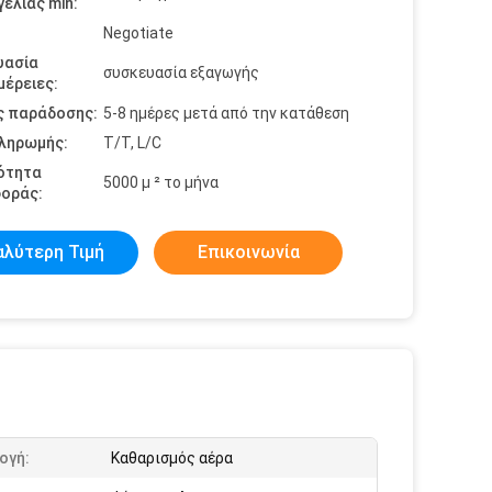
ελίας min:
Negotiate
υασία
συσκευασία εξαγωγής
έρειες:
ς παράδοσης:
5-8 ημέρες μετά από την κατάθεση
πληρωμής:
T/T, L/C
ότητα
5000 μ ² το μήνα
οράς:
αλύτερη Τιμή
Επικοινωνία
ογή:
Καθαρισμός αέρα