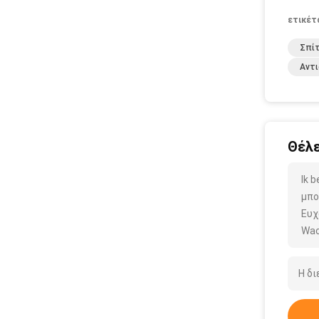
ετικέτ
Σπί
Αντι
Θέλε
Ik 
μπο
Ευχ
Wac