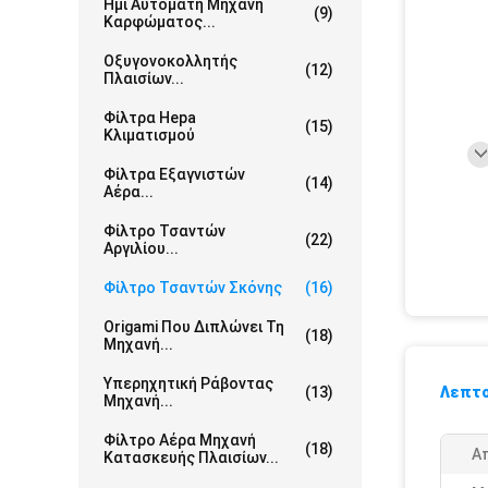
Ημι Αυτόματη Μηχανή
(9)
Καρφώματος...
Οξυγονοκολλητής
(12)
Πλαισίων...
Φίλτρα Hepa
(15)
Κλιματισμού
Φίλτρα Εξαγνιστών
(14)
Αέρα...
Φίλτρο Τσαντών
(22)
Αργιλίου...
Φίλτρο Τσαντών Σκόνης
(16)
Origami Που Διπλώνει Τη
(18)
Μηχανή...
Υπερηχητική Ράβοντας
(13)
Λεπτο
Μηχανή...
Φίλτρο Αέρα Μηχανή
(18)
Α
Κατασκευής Πλαισίων...