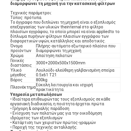
διαμορφώνει τη μηχανή για την κατασκευή φίλτρων
Τεχνικές παράμετροι:
Τύπος: πρότυπα.
Το έγγραφο που διπλώνει τη μηχανή είναι ο εξοπλισμός
επεξεργασίας των υλικών theinternal στο φίλτρο
πλαισίων εγγράφου, το οποίο μπορεί να είναι appliedto το
δίπλωμα πυρήνων φίλτρων πλαισίων εγγράφου των
διαφορετικών υψών, κατάλληλος και αποδοτικός.
Όνομα
Πλήρης-αυτόματο εξωτερικό πλαίσιο που
προϊόντων
διαμορφώνει τη μηχανή
Χρώμα
Απαίτηση πελατών
Γενικές
3000+2000x500x1500mm
διαστάσεις
Υλικό
Λουλούδι-ελεύθερη γαλβανισμένη σπείρα
μέγεθος
0.5x61 T21
Βάρος
800kg
Εύκολη λειτουργία και ισχυρή
Πλεονέκτημα
πρακτικότητα.
Υπηρεσία μεταπωλήσεων
• Ιδιαίτερα επιθεωρώντας τους εξοπλισμούς σε κάθε
εργασιακή διαδικασία, η ποιότητα έρχεται πρώτα
• Γρήγορη & ασφαλής παράδοση
• Ενίσχυση των πελατών μας για την οικοδόμηση
ιδρύματος των εξοπλισμών
• Κατάρτιση των χειριστών πρώτος-γραμμών
• Παροχή της τεχνικής ανταλλαγής.