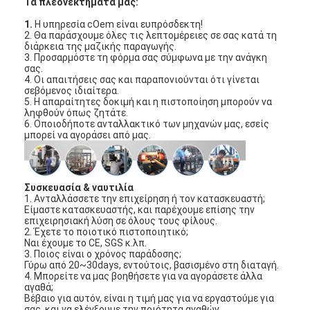
Τα πλεονεκτήματά μας:
1.
Η υπηρεσία cOem είναι ευπρόσδεκτη!
2. Θα παράσχουμε όλες τις λεπτομέρειες σε σας κατά τη
διάρκεια της μαζικής παραγωγής.
3. Προσαρμόστε τη φόρμα σας σύμφωνα με την ανάγκη
σας.
4. Οι απαιτήσεις σας και παραπονιούνται ότι γίνεται
σεβόμενος ιδιαίτερα.
5. Η απαραίτητες δοκιμή και η πιστοποίηση μπορούν να
ληφθούν όπως ζητάτε.
6. Οποιοδήποτε ανταλλακτικό των μηχανών μας, εσείς
μπορεί να αγοράσει από μας.
Συσκευασία & ναυτιλία
1. Ανταλλάσσετε την επιχείρηση ή τον κατασκευαστή;
Είμαστε κατασκευαστής, και παρέχουμε επίσης την
επιχειρησιακή λύση σε όλους τους φίλους.
Σπίτι
2. Έχετε το ποιοτικό πιστοποιητικό;
Ναι έχουμε το CE, SGS κ.λπ.
3. Ποιος είναι ο χρόνος παράδοσης;
Προϊόντα
Γύρω από 20~30days, εντούτοις, βασισμένο στη διαταγή.
4. Μπορείτε να μας βοηθήσετε για να αγοράσετε άλλα
αγαθά;
Βίντεο
Βέβαιο για αυτόν, είναι η τιμή μας για να εργαστούμε για
σας, και να ελέγξουμε την ποιότητα αγαθών.