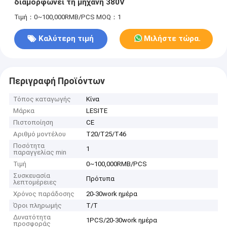
διαμορφώνει τη μηχανή 380V
Τιμή：0~100,000RMB/PCS
MOQ：1
Καλύτερη τιμή
Μιλήστε τώρα.
Περιγραφή Προϊόντων
Τόπος καταγωγής
Κίνα
Μάρκα
LESITE
Πιστοποίηση
CE
Αριθμό μοντέλου
T20/T25/T46
Ποσότητα
1
παραγγελίας min
Τιμή
0~100,000RMB/PCS
Συσκευασία
Πρότυπα
λεπτομέρειες
Χρόνος παράδοσης
20-30work ημέρα
Όροι πληρωμής
T/T
Δυνατότητα
1PCS/20-30work ημέρα
προσφοράς