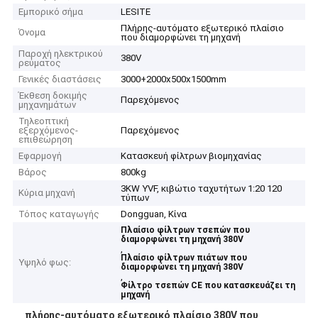
Εμπορικό σήμα
LESITE
Πλήρης-αυτόματο εξωτερικό πλαίσιο
Όνομα
που διαμορφώνει τη μηχανή
Παροχή ηλεκτρικού
380V
ρεύματος
Γενικές διαστάσεις
3000+2000x500x1500mm
Έκθεση δοκιμής
Παρεχόμενος
μηχανημάτων
Τηλεοπτική
εξερχόμενος-
Παρεχόμενος
επιθεώρηση
Εφαρμογή
Κατασκευή φίλτρων βιομηχανίας
Βάρος
800kg
3KW YVF, κιβώτιο ταχυτήτων 1:20 120
Κύρια μηχανή
τύπων
Τόπος καταγωγής
Dongguan, Κίνα
Πλαίσιο φίλτρων τσεπών που
διαμορφώνει τη μηχανή 380V
,
Πλαίσιο φίλτρων πιάτων που
Υψηλό φως:
διαμορφώνει τη μηχανή 380V
,
Φίλτρο τσεπών CE που κατασκευάζει τη
μηχανή
πλήρης-αυτόματο εξωτερικό πλαίσιο 380V που