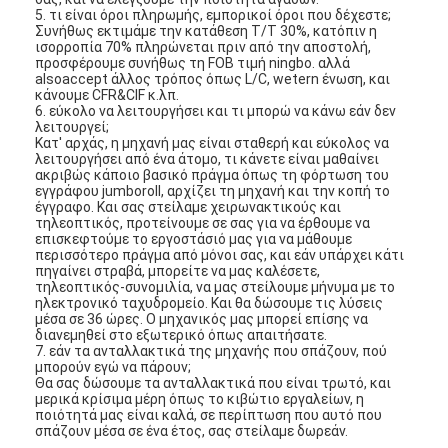
5. τι είναι όροι πληρωμής, εμπορικοί όροι που δέχεστε;
Σχετικά με εμάς
Συνήθως εκτιμάμε την κατάθεση T/T 30%, κατόπιν η
ισορροπία 70% πληρώνεται πριν από την αποστολή,
Επισκεψή εργοστασίου
προσφέρουμε συνήθως τη FOB τιμή ningbo. αλλά
alsoaccept άλλος τρόπος όπως L/C, wetern ένωση, και
κάνουμε CFR&CIF κ.λπ.
Έλεγχος ποιότητας
6. εύκολο να λειτουργήσει και τι μπορώ να κάνω εάν δεν
λειτουργεί;
Κατ' αρχάς, η μηχανή μας είναι σταθερή και εύκολος να
Επικοινωνήστε μαζί μας
λειτουργήσει από ένα άτομο, τι κάνετε είναι μαθαίνει
ακριβώς κάποιο βασικό πράγμα όπως τη φόρτωση του
εγγράφου jumboroll, αρχίζει τη μηχανή και την κοπή το
Ειδήσεις
έγγραφο. Και σας στείλαμε χειρωνακτικούς και
τηλεοπτικός, προτείνουμε σε σας για να έρθουμε να
επισκεφτούμε το εργοστάσιό μας για να μάθουμε
Μιλήστε τώρα.
περισσότερο πράγμα από μόνοι σας, και εάν υπάρχει κάτι
πηγαίνει στραβά, μπορείτε να μας καλέσετε,
τηλεοπτικός-συνομιλία, να μας στείλουμε μήνυμα με το
ηλεκτρονικό ταχυδρομείο. Και θα δώσουμε τις λύσεις
μέσα σε 36 ώρες. Ο μηχανικός μας μπορεί επίσης να
Φίλτρο αέρα που κατασκευάζει τη μηχανή
διανεμηθεί στο εξωτερικό όπως απαιτήσατε.
7. εάν τα ανταλλακτικά της μηχανής που σπάζουν, πού
μπορούν εγώ να πάρουν;
Μηχανή κατασκευής φίλτρων αέρα
Θα σας δώσουμε τα ανταλλακτικά που είναι τρωτό, και
μερικά κρίσιμα μέρη όπως το κιβώτιο εργαλείων, η
ποιότητά μας είναι καλά, σε περίπτωση που αυτό που
Φίλτρο τσεπών που κατασκευάζει τη μηχανή
σπάζουν μέσα σε ένα έτος, σας στείλαμε δωρεάν.