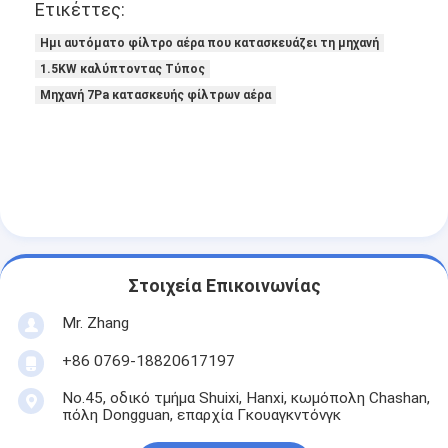
Ετικέττες:
Αυτόματη μηχανή καρφώματος
Ημι αυτόματο φίλτρο αέρα που κατασκευάζει τη μηχανή
Ημι αυτόματη μηχανή καρφώματος
1.5KW καλύπτοντας Τύπος
Μηχανή 7Pa κατασκευής φίλτρων αέρα
Οξυγονοκολλητής πλαισίων
Φίλτρα Hepa κλιματισμού
φίλτρα εξαγνιστών αέρα
Φίλτρο τσαντών αργιλίου
Φίλτρο τσαντών σκόνης
Στοιχεία Επικοινωνίας
Origami που διπλώνει τη μηχανή
Mr. Zhang
+86 0769-18820617197
υπερηχητική ράβοντας μηχανή
No.45, οδικό τμήμα Shuixi, Hanxi, κωμόπολη Chashan,
φίλτρο αέρα Μηχανή κατασκευής πλαισίων
πόλη Dongguan, επαρχία Γκουαγκντόνγκ