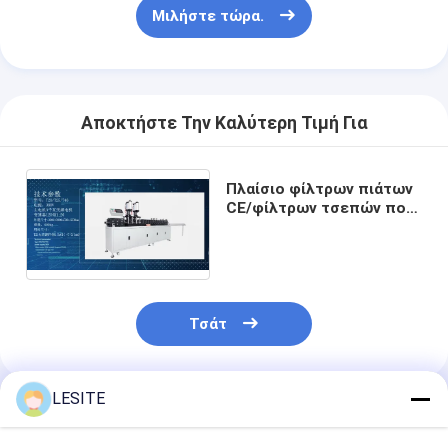
Φίλτρο τσαντών Hepa
Μιλήστε τώρα.
Αποκτήστε Την Καλύτερη Τιμή Για
Πλαίσιο φίλτρων πιάτων
CE/φίλτρων τσεπών που
διαμορφώνει τη μηχανή
380V
Τσάτ
LESITE
Συνιστώμενα Προϊόντα