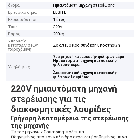
όνομα
Ημιαυτόματη μηχανή στερέωσης
Εμπορικό σήμα
LESITE
Εξουσιοδότηση
1 έτος
Τάση
220V
Βάρος
200kg
Υπηρεσία
μεταπωλήσεων
Σε απευθείας σύνδεση υποστήριξη
παρεχόμενη
,
7pa μηχανή κατασκευής φίλτρων αέρα
Ημι αυτόματη μηχανή κατασκευής
φίλτρων αέρα
Υψηλό φως:
,
Διακοσμητική μηχανή κατασκευής
φίλτρων λουρίδων
220V ημιαυτόματη μηχανή
στερέωσης για τις
διακοσμητικές λουρίδες
Γρήγορη λεπτομέρεια της στερέωσης
της μηχανής
Τύπος μηχανών Champing: πρότυπα.
Οδηγημένος από τον κύλινδρο αέρα και βοηθημένος με να