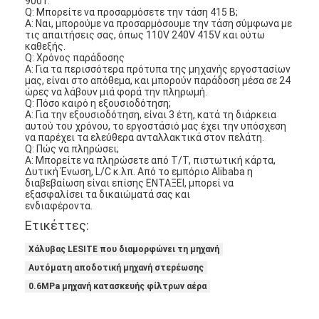
9001.
Q: Μπορείτε να προσαρμόσετε την τάση 415 Β;
Σχετικά με εμάς
Α: Ναι, μπορούμε να προσαρμόσουμε την τάση σύμφωνα με
τις απαιτήσεις σας, όπως 110V 240V 415V και ούτω
Επισκεψή εργοστασίου
καθεξής.
Q: Χρόνος παράδοσης
Α: Για τα περισσότερα πρότυπα της μηχανής εργοστασίων
Έλεγχος ποιότητας
μας, είναι στο απόθεμα, και μπορούν παράδοση μέσα σε 24
ώρες
να λάβουν μιά φορά την πληρωμή.
Q:
Πόσο καιρό
η εξουσιοδότηση;
Επικοινωνήστε μαζί μας
Α: Για την εξουσιοδότηση, είναι 3 έτη, κατά τη διάρκεια
αυτού του χρόνου, το εργοστάσιό μας
έχει
την υπόσχεση
να παρέχει τα ελεύθερα ανταλλακτικά στον πελάτη.
Ειδήσεις
Q:
Πώς
να πληρώσει;
Α: Μπορείτε να πληρώσετε από T/T, πιστωτική κάρτα,
Μιλήστε τώρα.
Δυτική Ένωση, L/C κ.λπ. Από το εμπόριο Alibaba η
διαβεβαίωση είναι επίσης ΕΝΤΑΞΕΙ, μπορεί να
εξασφαλίσει τα δικαιώματά σας και
ενδιαφέροντα.
Ετικέττες:
Φίλτρο αέρα που κατασκευάζει τη μηχανή
Χάλυβας LESITE που διαμορφώνει τη μηχανή
Μηχανή κατασκευής φίλτρων αέρα
Αυτόματη αποδοτική μηχανή στερέωσης
0.6MPa μηχανή κατασκευής φίλτρων αέρα
Φίλτρο τσεπών που κατασκευάζει τη μηχανή