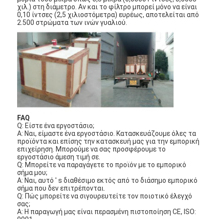
χιλ.) στη διάμετρο. Αν και το φίλτρο μπορεί μόνο να είναι
0,10 ίντσες (2,5 χιλιοστόμετρα) ευρέως, αποτελείται από
2.500 στρώματα των ινών γυαλιού.
FAQ
Q: Είστε ένα εργοστάσιο;
Α: Ναι, είμαστε ένα εργοστάσιο. Κατασκευάζουμε όλες τα
προϊόντα και επίσης την κατασκευή μας για την εμπορική
επιχείρηση. Μπορούμε να σας προσφέρουμε το
εργοστάσιο άμεση τιμή σε.
Σπίτι
Q: Μπορείτε να παραγάγετε το προϊόν με το εμπορικό
σήμα μου;
Α: Ναι, αυτό ' s διαθέσιμο εκτός από το διάσημο εμπορικό
Προϊόντα
σήμα
που
δεν επιτρέπονται.
Q:
Πώς
μπορείτε να σιγουρευτείτε τον ποιοτικό έλεγχό
σας;
Βίντεο
Α: Η παραγωγή μας είναι περασμένη πιστοποίηση CE, ISO: