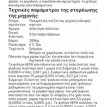
αλέσει το εργαλείο, ο machinecan σφιγκτήρας το φίλτρο
εύκολα και αποτελεσματικά.
Τεχνικές παράμετροι της στερέωσης
της μηχανής:
Όνομα
Πνευματική πιέζοντας μηχανή κάλυψης
προϊόντων
καρτών
Χρώμα
Απαίτηση πελατών
Γενική
975×1000×1800mm
διάσταση
Βάρος
200kg
Πίεση αέρα
6.5-7pa
Ταχύτητα
Γρήγορα
Μπορεί να χαμηλώσει το κόστος πολύ και
Πλεονέκτημα
χαρακτηρίζει την εύκολες λειτουργία και
hig hwork
την αποδοτικότητα.
Τα φίλτρα HEPA αποτελούνται από τις πολύ λεπτές ίνες
γυαλιού, λιγότερο από 1 μικρό στη διάμετρο (1 μικρό είναι
0,00004 ίντσες, 0,001 χιλ.). Συγκριτικά, ανθρώπινα μαλλιά
είναι περίπου 75 μικρά (0,003 ίντσες, 0,07 χιλ.) στη
διάμετρο. Οι λεπτές ίνες γυαλιού είναι μπλεγμένες και
συμπιεσμένες για να διαμορφώσουν ένα χαλί φίλτρων.
Δεδομένου ότι τα μεμονωμένα νήματα είναι τόσο
μικροσκοπικά, το μεγαλύτερο μέρος του μαξιλαριού
αποτελείται από τον αέρα. Οι ενάρξεις στο χαλί είναι
πολύ μικρές, χαρακτηριστικά λιγότερο από 0,5 μικρά
(0,00002 ίντσες, 0,0005 χιλ.). Το φίλτρο HEPA συλλέγει τα
μόρια τόσο μικρά όπως 0,3 μικρά (0,00001 ίντσες, 0,0003