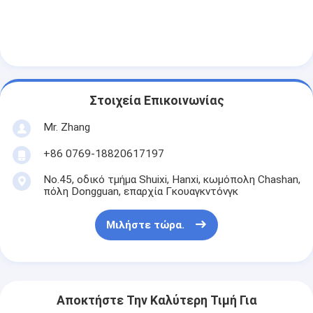
Αυτόματη μηχανή καρφώματος
Ημι αυτόματη μηχανή καρφώματος
Οξυγονοκολλητής πλαισίων
Στοιχεία Επικοινωνίας
Φίλτρα Hepa κλιματισμού
Mr. Zhang
φίλτρα εξαγνιστών αέρα
+86 0769-18820617197
Φίλτρο τσαντών αργιλίου
No.45, οδικό τμήμα Shuixi, Hanxi, κωμόπολη Chashan,
πόλη Dongguan, επαρχία Γκουαγκντόνγκ
Φίλτρο τσαντών σκόνης
Origami που διπλώνει τη μηχανή
Μιλήστε τώρα.
υπερηχητική ράβοντας μηχανή
φίλτρο αέρα Μηχανή κατασκευής πλαισίων
Αποκτήστε Την Καλύτερη Τιμή Για