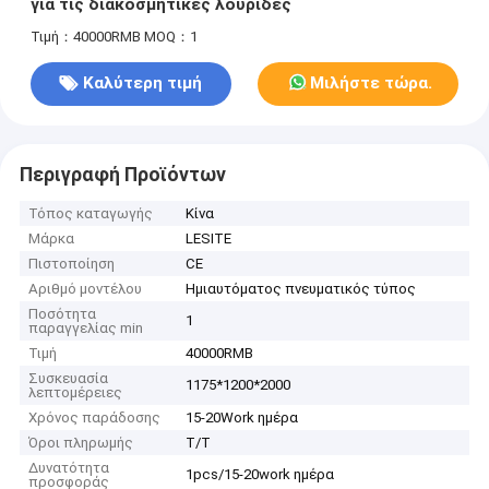
για τις διακοσμητικές λουρίδες
Τιμή：40000RMB
MOQ：1
Καλύτερη τιμή
Μιλήστε τώρα.
Περιγραφή Προϊόντων
Τόπος καταγωγής
Κίνα
Μάρκα
LESITE
Πιστοποίηση
CE
Αριθμό μοντέλου
Ημιαυτόματος πνευματικός τύπος
Ποσότητα
1
παραγγελίας min
Τιμή
40000RMB
Συσκευασία
1175*1200*2000
λεπτομέρειες
Χρόνος παράδοσης
15-20Work ημέρα
Όροι πληρωμής
T/T
Δυνατότητα
1pcs/15-20work ημέρα
προσφοράς