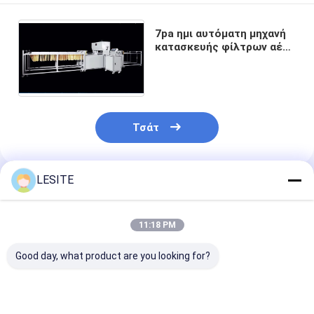
Φίλτρο τσαντών Hepa
7pa ημι αυτόματη μηχανή
κατασκευής φίλτρων αέρα
για τις διακοσμητικές
λουρίδες
Τσάτ
LESITE
Συνιστώμενα Προϊόντα
11:18 PM
Good day, what product are you looking for?