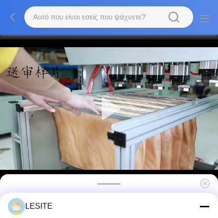
7pa ημι αυτόματη μηχανή κατασκευής
LESITE
φίλτρων αέρα για τις διακοσμητικές λουρίδες