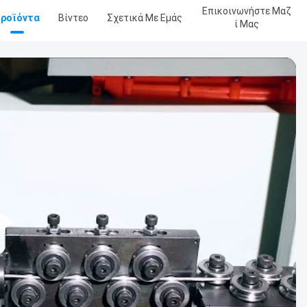
Επικοινωνήστε Μαζ
ροϊόντα
Βίντεο
Σχετικά Με Εμάς
Ί Μας