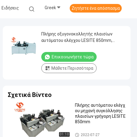
Greek
Ειδήσεις
Ζητήστε ένα απόσπασμα
Πλήρης οξυγονοκολλητής πλαισίων
αυτόματου ελέγχου LESITE 850mm,
γρήγορη μηχανή συγκόλλησης
Επικοινωνήστε τώρα
Μάθετε Περισσότερα
Σχετικά Βίντεο
Πλήρης αυτόματου ελέγχ
ου μηχανή συγκόλλησης
πλαισίων γρήγορη LESITE
850mm
Οξυγονοκολλητής πλαισίων
01:10
2022-07-27