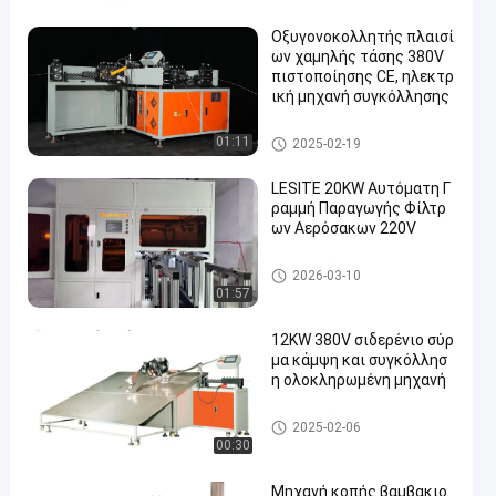
Οξυγονοκολλητής πλαισί
ων χαμηλής τάσης 380V
πιστοποίησης CE, ηλεκτρ
ική μηχανή συγκόλλησης
Οξυγονοκολλητής πλαισίων
01:11
2025-02-19
LESITE 20KW Αυτόματη Γ
ραμμή Παραγωγής Φίλτρ
ων Αερόσακων 220V
Φίλτρο αέρα που κατασκευάζ
2026-03-10
ει τη μηχανή
01:57
12KW 380V σιδερένιο σύρ
μα κάμψη και συγκόλλησ
η ολοκληρωμένη μηχανή
Φίλτρο αέρα που κατασκευάζ
2025-02-06
ει τη μηχανή
00:30
Μηχανή κοπής βαμβακιο