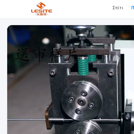
Σπίτι
Π