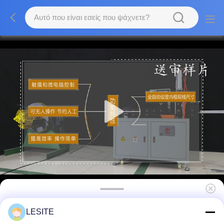
Επικυρωμένη ο ISO εύκολη λειτουργία
LESITE
μηχανών κατασκευής φίλτρων αέρα 0.7MPa