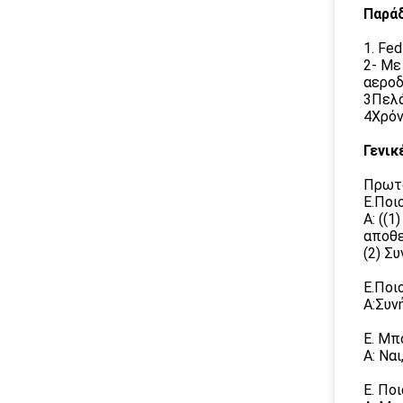
Παρά
1. Fe
2- Με
αεροδ
3Πελά
4Χρόν
Γενικ
Πρωτο
Ε.Ποι
Α: ((
αποθ
(2) Σ
Ε.Ποι
Α:Συν
Ε. Μπ
Α: Να
Ε. Ποι