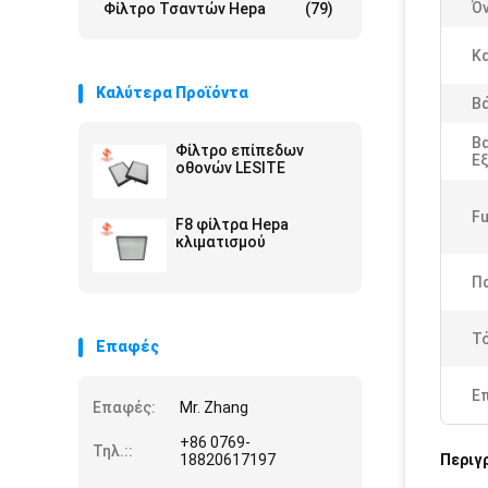
Ό
Φίλτρο Τσαντών Hepa
(79)
Κ
Καλύτερα Προϊόντα
Β
Β
Φίλτρο επίπεδων
Ε
οθονών LESITE
Fu
F8 φίλτρα Hepa
κλιματισμού
Π
Τ
Επαφές
Ε
Επαφές:
Mr. Zhang
+86 0769-
Τηλ.::
18820617197
Περιγ