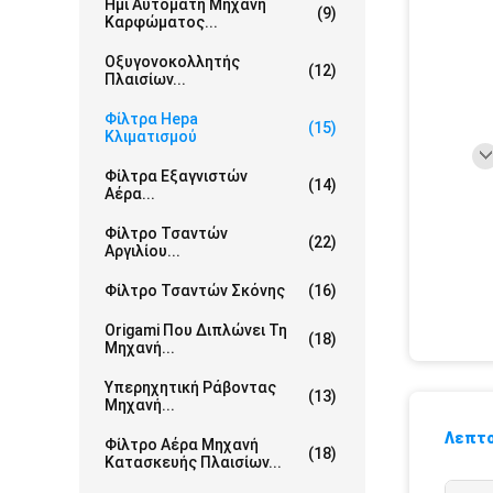
Ημι Αυτόματη Μηχανή
(9)
Καρφώματος...
Οξυγονοκολλητής
(12)
Πλαισίων...
Φίλτρα Hepa
(15)
Κλιματισμού
Φίλτρα Εξαγνιστών
(14)
Αέρα...
Φίλτρο Τσαντών
(22)
Αργιλίου...
Φίλτρο Τσαντών Σκόνης
(16)
Origami Που Διπλώνει Τη
(18)
Μηχανή...
Υπερηχητική Ράβοντας
(13)
Μηχανή...
Λεπτο
Φίλτρο Αέρα Μηχανή
(18)
Κατασκευής Πλαισίων...