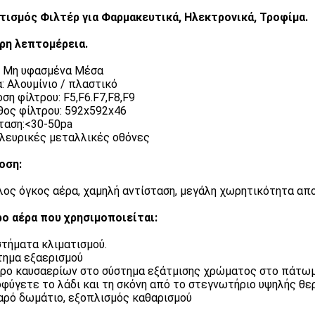
τισμός Φιλτέρ για Φαρμακευτικά, Ηλεκτρονικά, Τροφίμα.
ρη λεπτομέρεια.
 Μη υφασμένα Μέσα
: Αλουμίνιο / πλαστικό
ση φίλτρου: F5,F6.F7,F8,F9
ος φίλτρου: 592x592x46
ταση:<30-50pa
λευρικές μεταλλικές οθόνες
οση:
ος όγκος αέρα, χαμηλή αντίσταση, μεγάλη χωρητικότητα απ
ο αέρα που χρησιμοποιείται:
στήματα κλιματισμού.
τημα εξαερισμού
τρο καυσαερίων στο σύστημα εξάτμισης χρώματος στο πάτω
οφύγετε το λάδι και τη σκόνη από το στεγνωτήριο υψηλής θ
αρό δωμάτιο, εξοπλισμός καθαρισμού