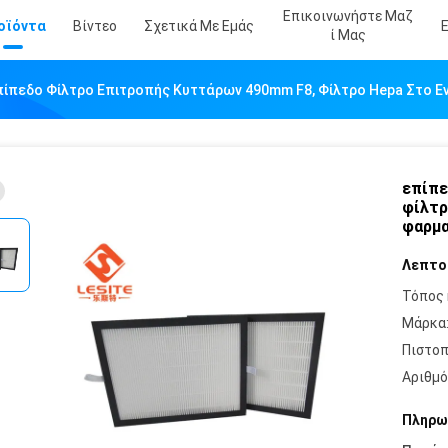
Επικοινωνήστε Μαζ
οϊόντα
Βίντεο
Σχετικά Με Εμάς
Ί Μας
πίπεδο Φίλτρο Επιτροπής Κυττάρων 490mm F8, Φίλτρο Hepa Στο Ε
επίπε
φίλτρ
φαρμα
Λεπτο
Τόπος 
Μάρκα
Πιστοπ
Αριθμό
Πληρω