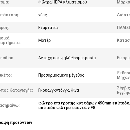
νομα:
Φίλτρα HEPA κλιματισμού
Μάρκα
ατάσταση:
νέος
Διάστ
άρος:
Εξαρτάται.
ΠΛΑΙΣΙ
ασικά
Μοτέρ
Κατασ
ξαρτήματα:
ncition:
Αντοχή σε υψηλή θερμοκρασία
Εφαρμ
Έκθεσ
ακέτο:
Προσαρμοσμένο μέγεθος
Μηχαν
Σέρβις
όπος Καταγωγής:
Γκουανγκντόνγκ, Κίνα
Εγγύησ
φίλτρο επιτροπής κυττάρων 490mm επίπεδο
πισημαίνω:
επίπεδο φίλτρο τσαντών F8
ραφή προϊόντων