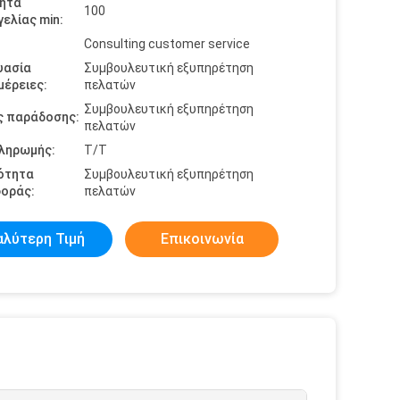
ητα
100
ελίας min:
Consulting customer service
υασία
Συμβουλευτική εξυπηρέτηση
έρειες:
πελατών
Συμβουλευτική εξυπηρέτηση
ς παράδοσης:
πελατών
πληρωμής:
T/T
ότητα
Συμβουλευτική εξυπηρέτηση
οράς:
πελατών
αλύτερη Τιμή
Επικοινωνία