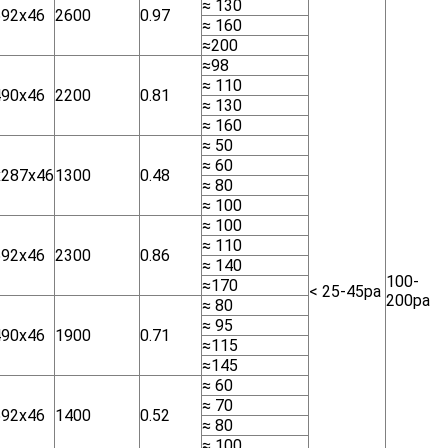
≈ 130
592x46
2600
0.97
≈ 160
≈200
≈98
≈ 110
490x46
2200
0.81
≈ 130
≈ 160
≈ 50
≈ 60
x287x46
1300
0.48
≈ 80
≈ 100
≈ 100
≈ 110
592x46
2300
0.86
≈ 140
100-
≈170
< 25-45pa
200pa
≈ 80
≈ 95
490x46
1900
0.71
≈115
≈145
≈ 60
≈ 70
592x46
1400
0.52
≈ 80
≈ 100