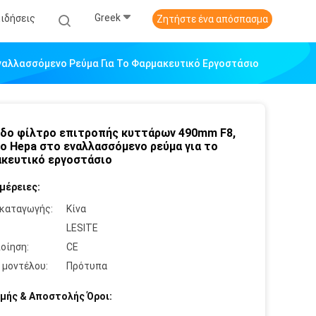
Greek
Ειδήσεις
Ζητήστε ένα απόσπασμα
ναλλασσόμενο Ρεύμα Για Το Φαρμακευτικό Εργοστάσιο
δο φίλτρο επιτροπής κυττάρων 490mm F8,
ο Hepa στο εναλλασσόμενο ρεύμα για το
κευτικό εργοστάσιο
μέρειες:
καταγωγής:
Κίνα
:
LESITE
οίηση:
CE
 μοντέλου:
Πρότυπα
μής & Αποστολής Όροι: