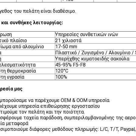
γεθος του πελάτη είναι διαθέσιμο.
 και συνθήκες λειτουργίας:
έρωση
Υπηρεσίες συνθετικών ινών
ικό πλαίσιο
21 χιλιοστά
ίωμα από αλουμίνιο
17-50 mm
α
Πλαστικό / Ζυγισμένο / Αλουμίνιο /
η
Υπερήχθης κυματοειδής σακούλα
ελεσματικότητα
45-95% F5-F8
τη θερμοκρασία
120°C
τη υγρασία
100%
ρεσία μας
 μπορούσαμε να παρέχουμε OEM & OOM υπηρεσία.
ρέχουμε υπηρεσία επιθεώρησης εργοστασίου
τιμούμε τον πελάτη και την ποιότητα.
σφέρουμε ταχεία παράδοση, συμπεριλαμβανομένης της αερο
ία μεταφορά
ησιμοποιούμε διάφορες μεθόδους πληρωμής: L/C, T/T, Paypal, 