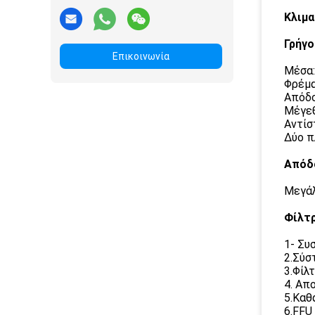
Κλιμα
Γρήγο
Επικοινωνία
Μέσα:
Φρέμα
Απόδο
Μέγεθ
Αντίσ
Δύο π
Απόδ
Μεγάλ
Φίλτρ
1- Συ
2.Σύσ
3.Φίλ
4. Απ
5.Καθ
6.FFU