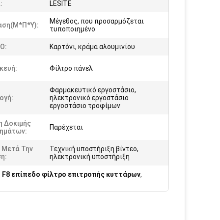
:
LESITE
Μέγεθος, που προσαρμόζεται
αση(Μ*Π*Υ):
τυποποιημένο
Ο:
Καρτόνι, κράμα αλουμινίου
κευή:
Φίλτρο πάνελ
Φαρμακευτικό εργοστάσιο,
ογή:
ηλεκτρονικό εργοστάσιο
εργοστάσιο τροφίμων
η Δοκιμής
Παρέχεται
ημάτων:
 Μετά Την
Τεχνική υποστήριξη βίντεο,
η:
ηλεκτρονική υποστήριξη
,
F8 επίπεδο φίλτρο επιτροπής κυττάρων
,