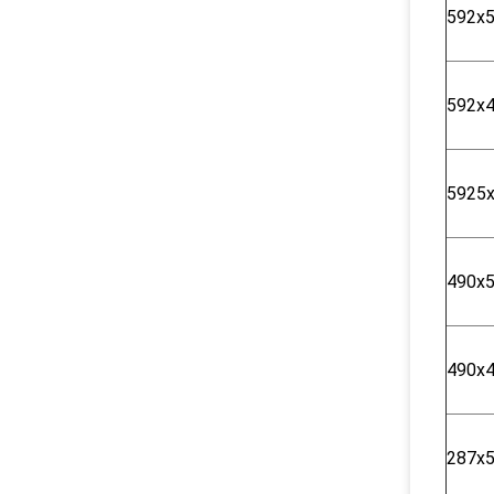
592x
592x
5925
490x
490x
287x