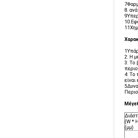
7Φαρμ
8. αν
9Υπερ
10.Εφ
11Χημ
Χαρακ
1Υπάρ
2: Η 
3: Το
περιο
4: Το
είναι
5Δυνα
Περιο
Μέγεθ
Διάσ
(W * H
(μμ)