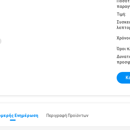
Ποσότ
παραγγ
Τιμή:
Συσκε
λεπτομ
Χρόνο
Όροι 
Δυνατ
προσφ
Κ
μερής Ενημέρωση
Περιγραφή Προϊόντων