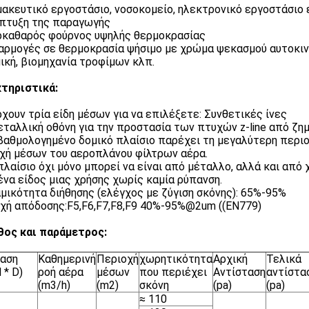
ακευτικό εργοστάσιο, νοσοκομείο, ηλεκτρονικό εργοστάσιο
άπτυξη της παραγωγής
καθαρός φούρνος υψηλής θερμοκρασίας
αρμογές σε θερμοκρασία ψήσιμο με χρώμα ψεκασμού αυτοκιν
ική, βιομηχανία τροφίμων κλπ.
τηριστικά:
χουν τρία είδη μέσων για να επιλέξετε: Συνθετικές ίνες
μεταλλική οθόνη για την προστασία των πτυχών z-line από ζη
 βαθμολογημένο δομικό πλαίσιο παρέχει τη μεγαλύτερη περιο
χή μέσων του αεροπλάνου φίλτρων αέρα.
 πλαίσιο όχι μόνο μπορεί να είναι από μέταλλο, αλλά και από
 ένα είδος μιας χρήσης χωρίς καμία ρύπανση.
μικότητα διήθησης (ελέγχος με ζύγιση σκόνης): 65%-95%
χή απόδοσης:F5,F6,F7,F8,F9 40%-95%@2um ((EN779)
ος και παράμετρος:
ταση
Καθημερινή
Περιοχή
χωρητικότητα
Αρχική
Τελικά
 * D)
ροή αέρα
μέσων
που περιέχει
Αντίσταση
αντίστα
(m3/h)
(m2)
σκόνη
(pa)
(pa)
≈ 110