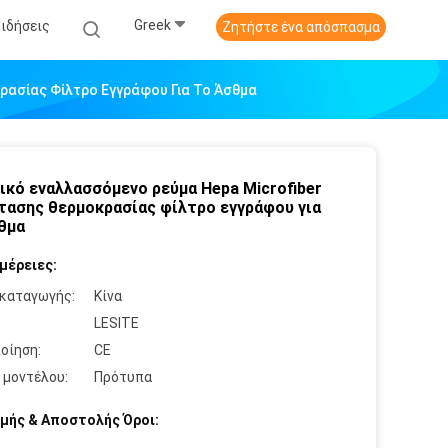
Greek
Ειδήσεις
Ζητήστε ένα απόσπασμα
ρασίας Φίλτρο Εγγράφου Για Το Άσθμα
ικό εναλλασσόμενο ρεύμα Hepa Microfiber
τασης θερμοκρασίας φίλτρο εγγράφου για
θμα
μέρειες:
καταγωγής:
Κίνα
:
LESITE
οίηση:
CE
 μοντέλου:
Πρότυπα
μής & Αποστολής Όροι: