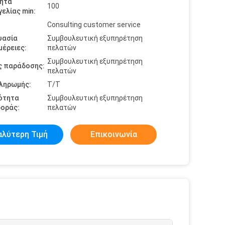
ητα
100
ελίας min:
Consulting customer service
υασία
Συμβουλευτική εξυπηρέτηση
έρειες:
πελατών
Συμβουλευτική εξυπηρέτηση
ς παράδοσης:
πελατών
πληρωμής:
T/T
ότητα
Συμβουλευτική εξυπηρέτηση
οράς:
πελατών
αλύτερη Τιμή
Επικοινωνία