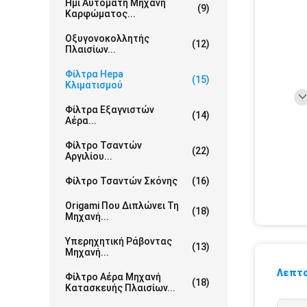
Ημι Αυτόματη Μηχανή
(9)
Καρφώματος...
Οξυγονοκολλητής
(12)
Πλαισίων...
Φίλτρα Hepa
(15)
Κλιματισμού
Φίλτρα Εξαγνιστών
(14)
Αέρα...
Φίλτρο Τσαντών
(22)
Αργιλίου...
Φίλτρο Τσαντών Σκόνης
(16)
Origami Που Διπλώνει Τη
(18)
Μηχανή...
Υπερηχητική Ράβοντας
(13)
Μηχανή...
Λεπτο
Φίλτρο Αέρα Μηχανή
(18)
Κατασκευής Πλαισίων...