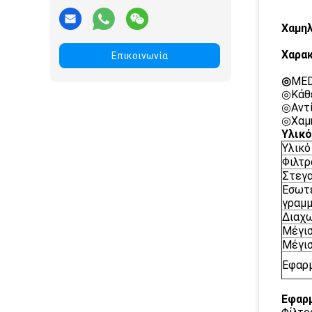
Χαμηλ
Χαρακ
Επικοινωνία
◎
MED
◎Κάθε
◎Αντί
◎Χαμη
Υλικό
Υλικό
Φιλτρ
Στεγα
Εσωτε
γραμ
Διαχ
Μέγισ
Μέγισ
Εφαρ
Εφαρ