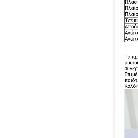
Πλαστ
Πλαίσ
Πλαίσ
Τσέπ
Αποδ
Ανώτ
Ανώτα
Τα πρ
μικρο
συγκρ
Επιμέ
ποιότ
Καλόπ