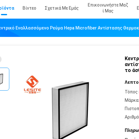
Επικοινωνήστε Μαζ
οϊόντα
Βίντεο
Σχετικά Με Εμάς
Ί Μας
εντρικό Εναλλασσόμενο Ρεύμα Hepa Microfiber Αντίστασης Θερμοκ
Κεντρ
αντίσ
το άσ
Λεπτο
Τόπος 
Μάρκα
Πιστοπ
Αριθμό
Πληρω