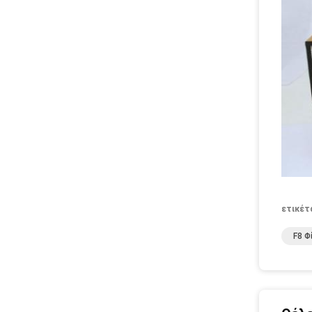
ετικέτ
F8 Φ