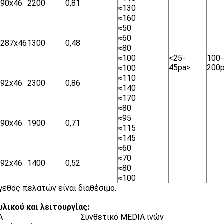
490x46
2200
0,81
≈130
≈160
≈50
≈60
x287x46
1300
0,48
≈80
≈100
<25-
100-
45pa>
200
≈100
≈110
592x46
2300
0,86
≈140
≈170
≈80
≈95
490x46
1900
0,71
≈115
≈145
≈60
≈70
592x46
1400
0,52
≈80
≈100
γεθος πελατών είναι διαθέσιμο.
υλικού και λειτουργίας:
A
Συνθετικό MEDIA ινών