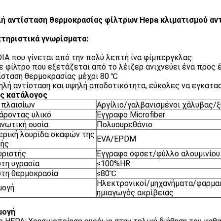
ή αντίσταση θερμοκρασίας φίλτρων Hepa κλιματισμού αν
τηριστικά γνωρίσματα:
IA που γίνεται από την πολύ λεπτή ίνα φίμπεργκλας
 φίλτρο που εξετάζεται από το λέιζερ ανιχνεύει ένα προς 
σταση θερμοκρασίας μέχρι 80 ℃
λή αντίσταση και υψηλή αποδοτικότητα, εύκολες να εγκαταστ
ς κατάλογος
 πλαισίων
Αργίλιο/γαλβανισμένοι χάλυβας/
άροντας υλικό
Έγγραφο Microfiber
νωτική ουσία
Πολυουρεθάνιο
ρική λουρίδα σκαφών της
EVA/EPDM
μής
ωριστής
Έγγραφο όφσετ/φύλλο αλουμινίου 
τη υγρασία
≤100%HR
τη θερμοκρασία
≤80℃
Ηλεκτρονικοί/μηχανήματα/φαρμα
μογή
ημιαγωγός ακρίβειας
μογή