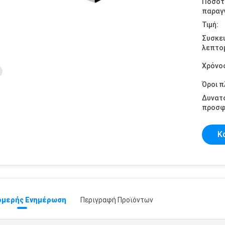
Ποσότ
παραγγ
Τιμή:
Συσκε
λεπτομ
Χρόνο
Όροι 
Δυνατ
προσφ
Κ
μερής Ενημέρωση
Περιγραφή Προϊόντων