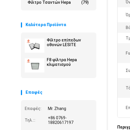
Ό
Φίλτρο Τσαντών Hepa
(79)
Ό
Καλύτερα Προϊόντα
Β
Τ
Φίλτρο επίπεδων
οθονών LESITE
Fu
F8 φίλτρα Hepa
κλιματισμού
Σ
Τ
Επαφές
Ε
Επαφές:
Mr. Zhang
+86 0769-
Τηλ.::
18820617197
Περιγ