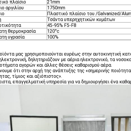
ικό πλαίσιο
21mm
ιο αργιλίου
1750mm
ιο
Πλαστικό πλαίσιο του /Galvanized/Al
η
Τσάντα υπερηχητικών κυμάτων
οτικότητα
45-95% F5-F8
ατη θερμοκρασία
120°c
τη υγρασία
100%
οϊόντα μας χρησιμοποιούνται ευρέως στην αυτοκινητική κατ
ηλεκτρονική, δηλητηριάζουν με αέρια ηλεκτρονικό, τα νοσοκο
οτήματα αγορών και άλλες θέσεις καθαρισμού αέρα.
νουμε ότι στην αρχή της ανάπτυξης της «σημερινής ποιότητα
ητας, τίμιος και αξιόπιστος».
ιστα, επαγγελματική υπηρεσία για να δημιουργήσει ένα καθαρ