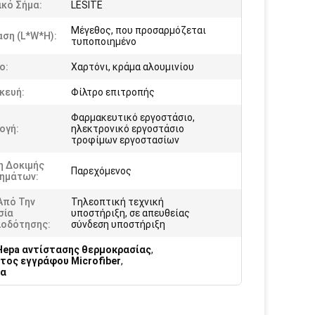
κό Σήμα:
LESITE
Μέγεθος, που προσαρμόζεται
ση (L*W*H):
τυποποιημένο
ο:
Χαρτόνι, κράμα αλουμινίου
κευή:
Φίλτρο επιτροπής
Φαρμακευτικό εργοστάσιο,
ογή:
ηλεκτρονικό εργοστάσιο
τροφίμων εργοστασίων
η Δοκιμής
Παρεχόμενος
ημάτων:
Από Την
Τηλεοπτική τεχνική
σία
υποστήριξη, σε απευθείας
ιοδότησης:
σύνδεση υποστήριξη
Hepa αντίστασης θερμοκρασίας
,
τος εγγράφου Microfiber
,
μα