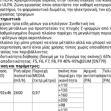
ο HEPA: Χρησιμοποίησε ευρέως στην τελική διήθηση του καθ
ο ULPA: Ζώνη εργασίας όπου απαιτήστε την καθαρή κατηγορί
γαστήριο, το φαρμακευτικό δωμάτιο, την ηλεκτρονική, τον εξ
ργασίας τροφίμων.
τηριστικά:
άρχουν τρία είδη μέσων για επιλέγουν: Συνθετική ίνα
οθόνη μετάλλων για προστατεύει τις πτυχές ζ-γραμμών από 
 βαθμολογημένο δομικό πλαίσιο παρέχει τη μεγαλύτερη περιο
 φίλτρων αέρα αεροπλάνων.
 πλαίσιο όχι μόνο μπορεί να είναι μέταλλο αλλά και μπορεί να 
ροχοποίηση, αυτό είναι μίας χρήσης τύπος χωρίς οποιαδήπο
ασίας του περιβάλλοντος.
οδοτικότητα διήθησης (δοκιμή με το ζύγισμα της σκόνης): 65
 αποδοτικότητας: F5, F6, F7, F8, F9 40%-95%@2UM (EN779)
αση και παράμετρος:
ταση
Ροή αέρα
Περιοχή
σκόνη που
Αρχική
Τελι
D)
ποσοστού
MEDIA
περιέχει την
αντίσταση
αντί
(m3/h)
(τετρ.μέτρο)
ικανότητα
(PA)
(PA)
≈110
≈130
592x46
2600
0,97
≈160
≈200
≈98
≈110