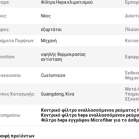
νομα:
Φίλτρα Hepa κλιματισμού
Εμπορι
ρος:
Νέος
Διάστα
άρος:
εξαρτάται
Πλαίσι
μήματα Πυρήνων:
Μηχανή
Κατασ
υψηλής θερμοκρασίας
ncition:
Εφαρμ
αντίσταση
Έκθεσ
υσκευασία:
Customsize
Μηχαν
Μετά 
όπος Καταγωγής:
Guangdong, Κίνα
Υπηρε
Εξουσ
Κεντρικό φίλτρο εναλλασσόμενου ρεύματος 
πισημαίνω:
Κεντρικό φίλτρο hepa εναλλασσόμενου ρεύμα
Φίλτρο hepa εγγράφου Microfiber για το άσθ
ραφή προϊόντων