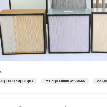
α:
ίλτρα Hepa Κλιματισμού
F9 Φίλτρο Επίπεδων Οθονών
Φίλτρο