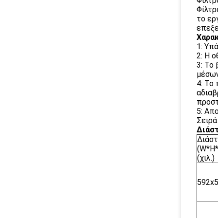
Φίλτρ
Φίλτρ
το ερ
επεξε
Χαρακ
1: Υπ
2: Η 
3: Το
μέσων
4: Το
αδιαβ
προστ
5: Απ
Σειρά
Διάστ
Διάσ
(W*H*
(χιλ.)
592x