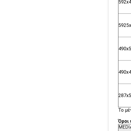
592x
5925
490x
490x
287x
Το μέ
Όροι 
MEDI