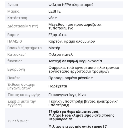
όνομα
Φίλτρα HEPA κλιματισμού
Μάρκα
LESITE
Κατάσταση
νέος
Μέγεθος, που προσαρμόζεται
Διάσταση(Μ*Π*Υ)
τυποποιημένο
Βάρος
Εξαρτάται.
ΠΛΑΙΣΙΟ
Καρτόνι, κράμα αλουμινίου
Βασικά εξαρτήματα
Μοτέρ
Κατασκευή
Φίλτρο πάνελ
funcition
Αντοχή σε υψηλή θερμοκρασία
Φαρμακευτικό εργοστάσιο, ηλεκτρονικό
Εφαρμογή
εργοστάσιο εργοστάσιο τροφίμων
Πακέτο
Προσαρμοσμένο μέγεθος
Έκθεση δοκιμής
Παρέχεται
μηχανημάτων
Τόπος καταγωγής
Γκουανγκντόνγκ, Κίνα
Σέρβις μετά την
Τεχνική υποστήριξη βίντεο, ηλεκτρονική
εγγύηση
υποστήριξη
,
f7 φίλτρα Hepa κλιματισμού
Φίλτρα Hepa κλιματισμού αντίστασης
θερμοκρασίας
Υψηλό φως:
,
Φίλτρο επιτροπής αντίστασης f7