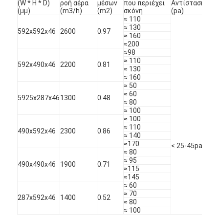
(W * H * D)
ροή αέρα
μέσων
που περιέχει
Αντίσταση
αντ
Σχετικά με εμάς
(μμ)
(m3/h)
(m2)
σκόνη
(pa)
(pa)
≈ 110
≈ 130
Επισκεψή εργοστασίου
592x592x46
2600
0.97
≈ 160
≈200
Έλεγχος ποιότητας
≈98
≈ 110
592x490x46
2200
0.81
≈ 130
Επικοινωνήστε μαζί μας
≈ 160
≈ 50
≈ 60
Ειδήσεις
5925x287x46
1300
0.48
≈ 80
≈ 100
Μιλήστε τώρα.
≈ 100
≈ 110
490x592x46
2300
0.86
≈ 140
100
≈170
< 25-45pa
200
≈ 80
Φίλτρο αέρα που κατασκευάζει τη μηχανή
≈ 95
490x490x46
1900
0.71
≈115
≈145
Μηχανή κατασκευής φίλτρων αέρα
≈ 60
≈ 70
287x592x46
1400
0.52
≈ 80
Φίλτρο τσεπών που κατασκευάζει τη μηχανή
≈ 100