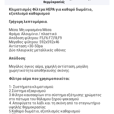
θερμοκρασίας
Κλιματισμός Φίλτρα HEPA για καθαρό δωμάτιο,
εξοπλισμό καθαρισμού
Γρήγορη λεπτομέρεια.
Μέσα: Μη υφασμένα Μέσα
Φρέμα: Αλουμίνιο / πλαστικό
Απόδοση φίλτρου: F5,F6.F7,F8,F9
Μέγεθος φίλτρου: 592x592x46
Αντίσταση:<30-50pa
Δύο πλευρικές μεταλλικές οθόνες
Απόδοση:
Μεγάλος όγκος αέρα, χαμηλή αντίσταση, μεγάλη
χωρητικότητα αποθήκευσης σκόνης.
Φίλτρο αέρα που χρησιμοποιείται:
1- Συστήματα κλιματισμού.
2.Σύστημα εξαερισμού
3.Φίλτρο καυσαερίων στο σύστημα εξάτμισης χρώματος
στο πάτωμα του θάλαμου ξηρού ψεκασμού
4. Αποφύγετε το λάδι και τη σκόνη από το στεγνωτήριο
υψηλής θερμοκρασίας
5.Καθαρό δωμάτιο, εξοπλισμός καθαρισμού