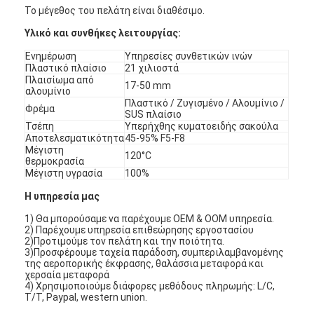
Αυτόματη μηχανή καρφώματος
Το μέγεθος του πελάτη είναι διαθέσιμο.
Υλικό και συνθήκες λειτουργίας:
Ημι αυτόματη μηχανή καρφώματος
Ενημέρωση
Υπηρεσίες συνθετικών ινών
Πλαστικό πλαίσιο
21 χιλιοστά
Οξυγονοκολλητής πλαισίων
Πλαισίωμα από
17-50 mm
αλουμίνιο
Φίλτρα Hepa κλιματισμού
Πλαστικό / Ζυγισμένο / Αλουμίνιο /
Φρέμα
SUS πλαίσιο
Τσέπη
Υπερήχθης κυματοειδής σακούλα
φίλτρα εξαγνιστών αέρα
Αποτελεσματικότητα
45-95% F5-F8
Μέγιστη
120°C
θερμοκρασία
Φίλτρο τσαντών αργιλίου
Μέγιστη υγρασία
100%
Φίλτρο τσαντών σκόνης
Η υπηρεσία μας
1) Θα μπορούσαμε να παρέχουμε OEM & OOM υπηρεσία.
Origami που διπλώνει τη μηχανή
2) Παρέχουμε υπηρεσία επιθεώρησης εργοστασίου
2)Προτιμούμε τον πελάτη και την ποιότητα.
3)Προσφέρουμε ταχεία παράδοση, συμπεριλαμβανομένης
υπερηχητική ράβοντας μηχανή
της αεροπορικής έκφρασης, θαλάσσια μεταφορά και
χερσαία μεταφορά
4) Χρησιμοποιούμε διάφορες μεθόδους πληρωμής: L/C,
φίλτρο αέρα Μηχανή κατασκευής πλαισίων
T/T, Paypal, western union.