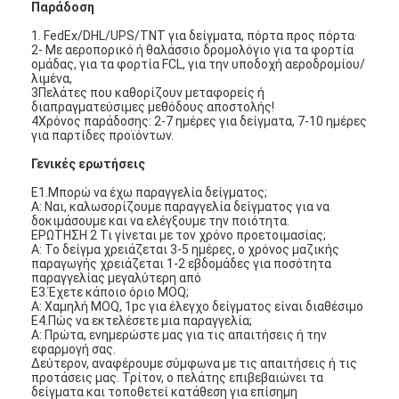
Φίλτρο τσαντών Hepa
Παράδοση
1. FedEx/DHL/UPS/TNT για δείγματα, πόρτα προς πόρτα·
2- Με αεροπορικό ή θαλάσσιο δρομολόγιο για τα φορτία
ομάδας, για τα φορτία FCL, για την υποδοχή αεροδρομίου/
λιμένα,
3Πελάτες που καθορίζουν μεταφορείς ή
διαπραγματεύσιμες μεθόδους αποστολής!
4Χρόνος παράδοσης: 2-7 ημέρες για δείγματα, 7-10 ημέρες
για παρτίδες προϊόντων.
Γενικές ερωτήσεις
Ε1.Μπορώ να έχω παραγγελία δείγματος;
Α: Ναι, καλωσορίζουμε παραγγελία δείγματος για να
δοκιμάσουμε και να ελέγξουμε την ποιότητα.
ΕΡΩΤΗΣΗ 2 Τι γίνεται με τον χρόνο προετοιμασίας;
Α: Το δείγμα χρειάζεται 3-5 ημέρες, ο χρόνος μαζικής
παραγωγής χρειάζεται 1-2 εβδομάδες για ποσότητα
παραγγελίας μεγαλύτερη από
Ε3.Έχετε κάποιο όριο MOQ;
Α: Χαμηλή MOQ, 1pc για έλεγχο δείγματος είναι διαθέσιμο
Ε4.Πώς να εκτελέσετε μια παραγγελία;
Α: Πρώτα, ενημερώστε μας για τις απαιτήσεις ή την
εφαρμογή σας.
Δεύτερον, αναφέρουμε σύμφωνα με τις απαιτήσεις ή τις
προτάσεις μας. Τρίτον, ο πελάτης επιβεβαιώνει τα
δείγματα και τοποθετεί κατάθεση για επίσημη