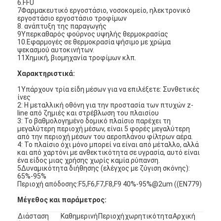
6.FFU
7Φαρμακευτικό εργοστάσιο, νοσοκομείο, ηλεκτρονικό
εργοστάσιο εργοστάσιο τροφίμων
8. ανάπτυξη της παραγωγής
9Υπερκαθαρός φούρνος υψηλής θερμοκρασίας
10.Εφαρμογές σε θερμοκρασία ψήσιμο με χρώμα
ψεκασμού αυτοκινήτων.
11Χημική, βιομηχανία τροφίμων κλπ.
Χαρακτηριστικά:
1Υπάρχουν τρία είδη μέσων για να επιλέξετε: Συνθετικές
ίνες
2: Η μεταλλική οθόνη για την προστασία των πτυχών z-
line από ζημιές και στρέβλωση του πλαισίου
3: Το βαθμολογημένο δομικό πλαίσιο παρέχει τη
μεγαλύτερη περιοχή μέσων, είναι 5 φορές μεγαλύτερη
από την περιοχή μέσων του αεροπλάνου φίλτρων αέρα.
4: Το πλαίσιο όχι μόνο μπορεί να είναι από μέταλλο, αλλά
και από χαρτόνι με ανθεκτικότητα σε υγρασία, αυτό είναι
ένα είδος μιας χρήσης χωρίς καμία ρύπανση.
Σπίτι
5Δυναμικότητα διήθησης (ελέγχος με ζύγιση σκόνης):
65%-95%
Περιοχή απόδοσης:F5,F6,F7,F8,F9 40%-95%@2um ((EN779)
Προϊόντα
Μέγεθος και παράμετρος:
Βίντεο
Διάσταση
Καθημερινή
Περιοχή
χωρητικότητα
Αρχική
Τελ