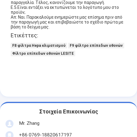
παραγγελία. Τέλος, κανονίζουμε την παραγωγή.
Ε.5.Είναι εντάξει να εκτυπώνεται το λογότυπο μου στο
προϊόν;
Απ: Ναι. Παρακαλούμε ενημερώστε μας επίσημα πριν από
την παραγωγή μας και επιβεβαιώστε το σχέδιο πρώτα με
βάση το δείγμα μας.
Ετικέττες:
F8 φίλτρα Hepa κλιματισμού
F9 φίλτρο επίπεδων οθονών
Φίλτρο επίπεδων οθονών LESITE
Στοιχεία Επικοινωνίας
Mr. Zhang
+86 0769-18820617197