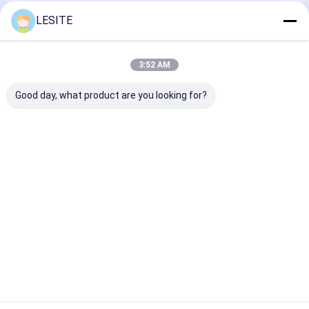
LESITE
Συνιστώμενα Προϊόντα
3:52 AM
Good day, what product are you looking for?
Β ο τύπος συνδύασε
Τυποποιημένο
επίπεδο φίλτ
τα συμπαγή
φίλτρο αέρα Hepa
επιτροπής
διπλώνοντας
έγκρισης CE
κυττάρων 49
φίλτρα Hepa
μεγέθους για το
F8, φίλτρο He
κλιματισμού G4
κλιματιστικό
εναλλασσόμε
Καλύτερη τιμή
Καλύτερη τιμή
Καλύτερη 
μηχάνημα, αληθινό
ρεύμα για το
Hepa φίλτρο H13
φαρμακευτικ
εργοστάσιο
Αρχική Σελίδα
Περίπου εμείς
Desktop Site
Sitemap
Πολιτική απορρήτου
Ποιότητα
Φίλτρο αέρα που κατασκευάζει τη μηχανή
Κίνα
εργοστάσιο.Copyright © 2026 Dongguan city Lesite