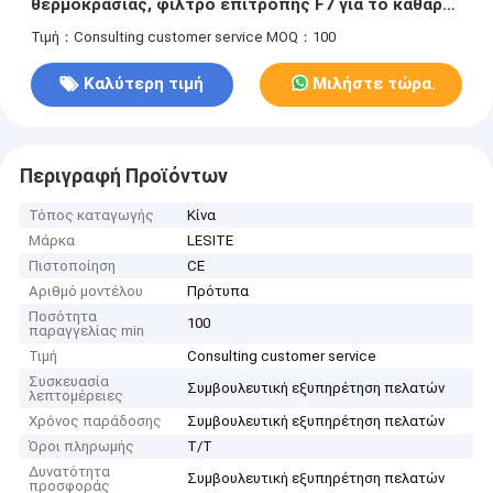
θερμοκρασίας, φίλτρο επιτροπής F7 για το καθαρό
δωμάτιο
Τιμή：Consulting customer service
MOQ：100
Καλύτερη τιμή
Μιλήστε τώρα.
Περιγραφή Προϊόντων
Τόπος καταγωγής
Κίνα
Μάρκα
LESITE
Πιστοποίηση
CE
Αριθμό μοντέλου
Πρότυπα
Ποσότητα
100
παραγγελίας min
Τιμή
Consulting customer service
Συσκευασία
Συμβουλευτική εξυπηρέτηση πελατών
λεπτομέρειες
Χρόνος παράδοσης
Συμβουλευτική εξυπηρέτηση πελατών
Όροι πληρωμής
T/T
Δυνατότητα
Συμβουλευτική εξυπηρέτηση πελατών
προσφοράς