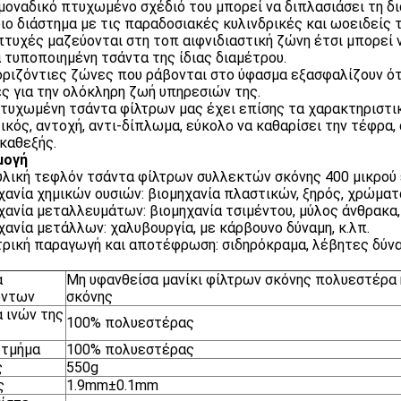
 μοναδικό πτυχωμένο σχέδιό του μπορεί να διπλασιάσει τη 
διο διάστημα με τις παραδοσιακές κυλινδρικές και ωοειδείς 
 πτυχές μαζεύονται στη τοπ αιφνιδιαστική ζώνη έτσι μπορεί 
α τυποποιημένη τσάντα της ίδιας διαμέτρου.
 οριζόντιες ζώνες που ράβονται στο ύφασμα εξασφαλίζουν ότ
ς για την ολόκληρη ζωή υπηρεσιών της.
πτυχωμένη τσάντα φίλτρων μας έχει επίσης τα χαρακτηριστικ
ικός, αντοχή, αντι-δίπλωμα, εύκολο να καθαρίσει την τέφρα, 
καθεξής.
μογή
υλική τεφλόν τσάντα φίλτρων συλλεκτών σκόνης 400 μικρού 
χανία χημικών ουσιών: βιομηχανία πλαστικών, ξηρός, χρώματα,
χανία μεταλλευμάτων: βιομηχανία τσιμέντου, μύλος άνθρακα
χανία μετάλλων: χαλυβουργία, με κάρβουνο δύναμη, κ.λπ.
ρική παραγωγή και αποτέφρωση: σιδηρόκραμα, λέβητες δύ
α
Μη υφανθείσα μανίκι φίλτρων σκόνης πολυεστέρα 
όντων
σκόνης
 ινών της
100% πολυεστέρας
 τμήμα
100% πολυεστέρας
ς
550g
ς
1.9mm±0.1mm