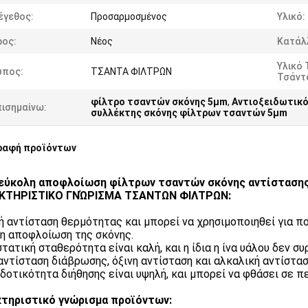
έγεθος:
Προσαρμοσμένος
Υλικό:
ρος:
Νέος
Κατάλλ
Υλικό 
ύπος:
ΤΣΑΝΤΑ ΦΙΛΤΡΩΝ
Τσάντ
φίλτρο τσαντών σκόνης 5µm
,
Αντιοξειδωτικό
πισημαίνω:
συλλέκτης σκόνης φίλτρων τσαντών 5µm
ραφή προϊόντων
εύκολη αποφλοίωση φίλτρων τσαντών σκόνης αντίστασης
ΚΤΗΡΙΣΤΙΚΟ ΓΝΏΡΙΣΜΑ ΤΣΑΝΤΩΝ ΦΙΛΤΡΩΝ:
ή αντίσταση θερμότητας και μπορεί να χρησιμοποιηθεί για π
η αποφλοίωση της σκόνης.
στατική σταθερότητα είναι καλή, και η ίδια η ίνα υάλου δεν 
αντίσταση διάβρωσης, όξινη αντίσταση και αλκαλική αντίστασ
δοτικότητα διήθησης είναι υψηλή, και μπορεί να φθάσει σε π
τηριστικό γνώρισμα προϊόντων: