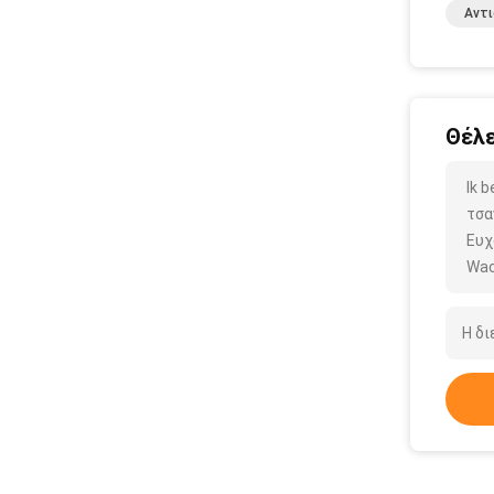
Αντι
Θέλε
Ik 
τσα
Ευχ
Wac