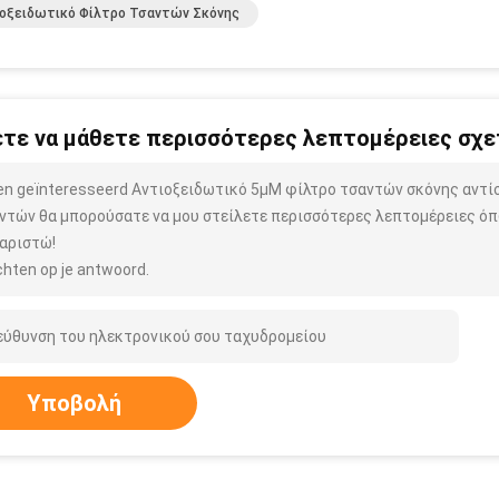
οξειδωτικό Φίλτρο Τσαντών Σκόνης
τε να μάθετε περισσότερες λεπτομέρειες σχετ
ben geïnteresseerd Αντιοξειδωτικό 5µM φίλτρο τσαντών σκόνης αντ
ντών θα μπορούσατε να μου στείλετε περισσότερες λεπτομέρειες όπω
αριστώ!
hten op je antwoord.
Υποβολή