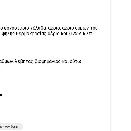
ο εργοστάσιο χάλυβα, αέριο, αέριο ουρών του
ψηλής θερμοκρασίας αέριο κουζινών, κ.λπ.
θμών, λέβητας βιομηχανίας και ούτω
π.
αντών 5µm