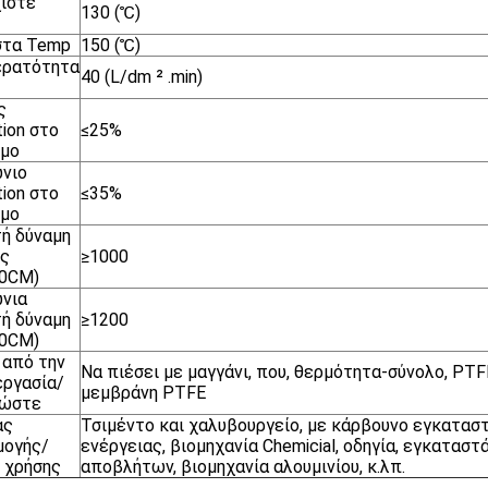
ίστε
130 (℃)
στα Temp
150 (℃)
ερατότητα
40 (L/dm ² .min)
ς
tion στο
≤25%
ιμο
νιο
tion στο
≤35%
ιμο
ή δύναμη
υς
≥1000
20CM)
νια
ή δύναμη
≥1200
20CM)
από την
Να πιέσει με μαγγάνι, που, θερμότητα-σύνολο, PTF
ργασία/
μεμβράνη PTFE
ιώστε
ας
Τσιμέντο και χαλυβουργείο, με κάρβουνο εγκατα
μογής/
ενέργειας, βιομηχανία Chemicial, οδηγία, εγκατα
 χρήσης
αποβλήτων, βιομηχανία αλουμινίου, κ.λπ.