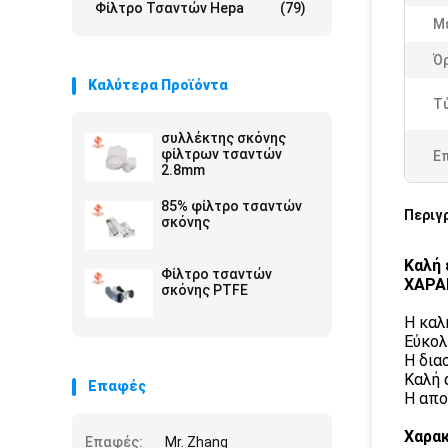
Φίλτρο Τσαντών Hepa
(79)
Μ
Ό
Καλύτερα Προϊόντα
Τ
συλλέκτης σκόνης
φίλτρων τσαντών
Ε
2.8mm
85% φίλτρο τσαντών
Περιγ
σκόνης
Καλή 
Φίλτρο τσαντών
ΧΑΡΑ
σκόνης PTFE
Η καλ
Εύκολ
Η δια
Καλή 
Επαφές
Η απο
Χαρακ
Επαφές:
Mr. Zhang