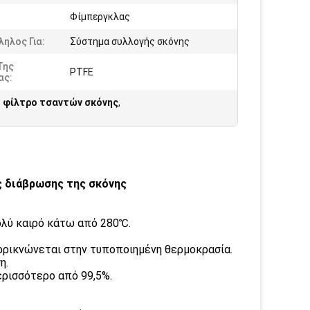
Φίμπεργκλας
ηλος Για:
Σύστημα συλλογής σκόνης
Της
PTFE
ας:
 φίλτρο τσαντών σκόνης
,
 διάβρωσης της σκόνης
ολύ καιρό κάτω από 280℃.
συρρικνώνεται στην τυποποιημένη θερμοκρασία.
η.
ερισσότερο από 99,5%.