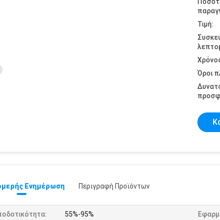
Ποσότ
παραγγ
Τιμή:
Συσκε
λεπτομ
Χρόνο
Όροι 
Δυνατ
προσφ
Κ
μερής Ενημέρωση
Περιγραφή Προϊόντων
ποδοτικότητα:
55%-95%
Εφαρμ