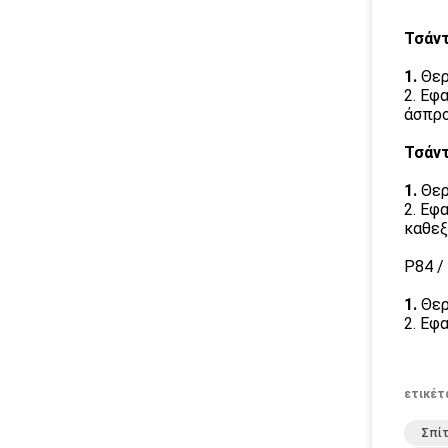
Τσάν
1.
Θερ
2. Εφ
άσπρο
Τσάντ
1.
Θερ
2. Εφ
καθεξ
P84 /
1.
Θερ
2. Εφ
ετικέτ
Σπί