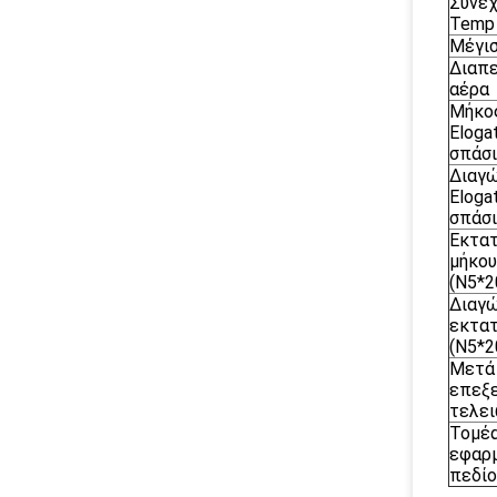
Συνεχ
Temp
Μέγι
Διαπ
αέρα
Μήκο
Eloga
σπάσ
Διαγώ
Eloga
σπάσ
Εκτατ
μήκο
(N5*
Διαγώ
εκτατ
(N5*
Μετά 
επεξε
τελε
Τομέ
εφαρ
πεδίο