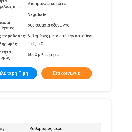
ητα
Διαπραγματευτείτε
ελίας min:
Negotiate
υασία
συσκευασία εξαγωγής
έρειες:
ς παράδοσης:
5-8 ημέρες μετά από την κατάθεση
πληρωμής:
T/T, L/C
ότητα
5000 μ ² το μήνα
οράς:
αλύτερη Τιμή
Επικοινωνία
ογή:
Καθαρισμός αέρα