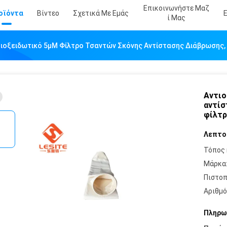
Επικοινωνήστε Μαζ
οϊόντα
Βίντεο
Σχετικά Με Εμάς
Ί Μας
ιοξειδωτικό 5µM Φίλτρο Τσαντών Σκόνης Αντίστασης Διάβρωσης,
Αντιο
αντίσ
φίλτ
Λεπτο
Τόπος 
Μάρκα
Πιστοπ
Αριθμό
Πληρω