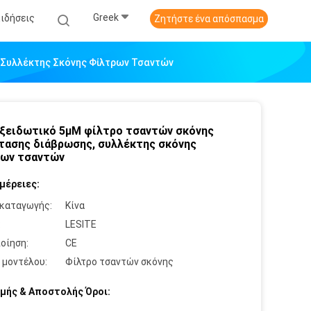
Greek
Ειδήσεις
Ζητήστε ένα απόσπασμα
 Συλλέκτης Σκόνης Φίλτρων Τσαντών
ξειδωτικό 5µM φίλτρο τσαντών σκόνης
τασης διάβρωσης, συλλέκτης σκόνης
ρων τσαντών
μέρειες:
καταγωγής:
Κίνα
:
LESITE
οίηση:
CE
 μοντέλου:
Φίλτρο τσαντών σκόνης
μής & Αποστολής Όροι: