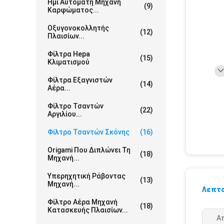
Ημι Αυτόματη Μηχανή
(9)
Καρφώματος...
Οξυγονοκολλητής
(12)
Πλαισίων...
Φίλτρα Hepa
(15)
Κλιματισμού
Φίλτρα Εξαγνιστών
(14)
Αέρα...
Φίλτρο Τσαντών
(22)
Αργιλίου...
Φίλτρο Τσαντών Σκόνης
(16)
Origami Που Διπλώνει Τη
(18)
Μηχανή...
Υπερηχητική Ράβοντας
(13)
Μηχανή...
Λεπτο
Φίλτρο Αέρα Μηχανή
(18)
Κατασκευής Πλαισίων...
Α