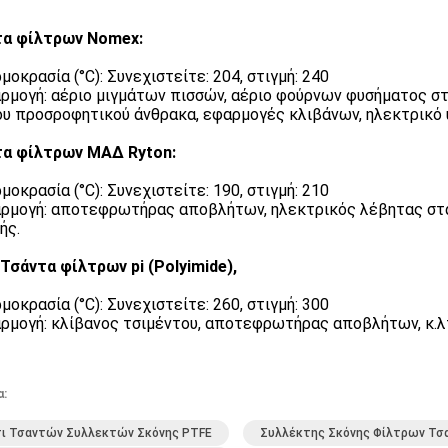
τα φίλτρων Nomex:
μοκρασία (°C): Συνεχιστείτε: 204, στιγμή: 240
αρμογή: αέριο μιγμάτων πισσών, αέριο φούρνων φυσήματος στ
υ προσροφητικού άνθρακα, εφαρμογές κλιβάνων, ηλεκτρικό υ
α φίλτρων ΜΑΔ Ryton:
μοκρασία (°C): Συνεχιστείτε: 190, στιγμή: 210
αρμογή: αποτεφρωτήρας αποβλήτων, ηλεκτρικός λέβητας στα
ής.
Τσάντα φίλτρων pi (Polyimide),
μοκρασία (°C): Συνεχιστείτε: 260, στιγμή: 300
αρμογή: κλίβανος τσιμέντου, αποτεφρωτήρας αποβλήτων, κ.λ
α:
τι Τσαντών Συλλεκτών Σκόνης PTFE
Συλλέκτης Σκόνης Φίλτρων Τσ