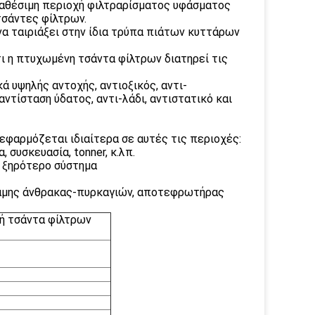
διαθέσιμη περιοχή φιλτραρίσματος υφάσματος
τσάντες φίλτρων.
να ταιριάξει στην ίδια τρύπα πιάτων κυττάρων
ι η πτυχωμένη τσάντα φίλτρων διατηρεί τις
ά υψηλής αντοχής, αντιοξικός, αντι-
αντίσταση ύδατος, αντι-λάδι, αντιστατικό και
εφαρμόζεται ιδιαίτερα σε αυτές τις περιοχές:
 συσκευασία, tonner, κ.λπ.
, ξηρότερο σύστημα
ναμης άνθρακας-πυρκαγιών, αποτεφρωτήρας
ή τσάντα φίλτρων