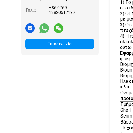
1) Το
στο ί
+86 0769-
Τηλ.::
18820617197
2) Οι
με μι
3) Οι
πτυχέ
4) Η 
αλκαλ
Επικοινωνία
ούτω 
Εφαρ
η ακρ
Βιομη
Βιομη
Βιομη
Ηλεκτ
κ.λπ.
Όνομ
προϊ
Τμήμα
Shell
Scrim
Βάρο
Πάχο