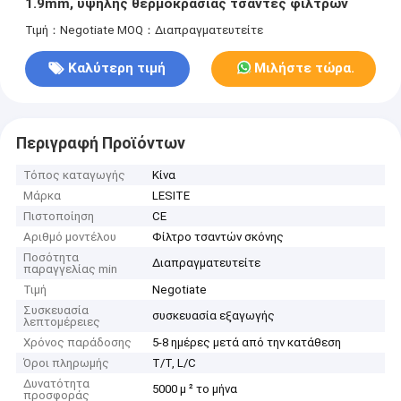
1.9mm, υψηλής θερμοκρασίας τσάντες φίλτρων
Τιμή：Negotiate
MOQ：Διαπραγματευτείτε
Καλύτερη τιμή
Μιλήστε τώρα.
Περιγραφή Προϊόντων
Τόπος καταγωγής
Κίνα
Μάρκα
LESITE
Πιστοποίηση
CE
Αριθμό μοντέλου
Φίλτρο τσαντών σκόνης
Ποσότητα
Διαπραγματευτείτε
παραγγελίας min
Τιμή
Negotiate
Συσκευασία
συσκευασία εξαγωγής
λεπτομέρειες
Χρόνος παράδοσης
5-8 ημέρες μετά από την κατάθεση
Όροι πληρωμής
T/T, L/C
Δυνατότητα
5000 μ ² το μήνα
προσφοράς