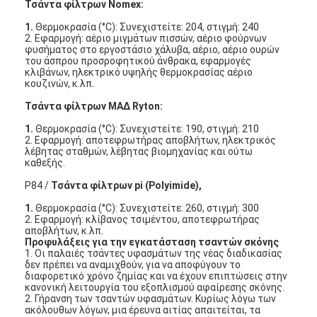
Τσάντα φίλτρων Nomex:
Σχετικά με εμάς
1.
Θερμοκρασία (°C): Συνεχιστείτε: 204, στιγμή: 240
2. Εφαρμογή: αέριο μιγμάτων πισσών, αέριο φούρνων
Επισκεψή εργοστασίου
φυσήματος στο εργοστάσιο χάλυβα, αέριο, αέριο ουρών
του άσπρου προσροφητικού άνθρακα, εφαρμογές
κλιβάνων, ηλεκτρικό υψηλής θερμοκρασίας αέριο
Έλεγχος ποιότητας
κουζινών, κ.λπ.
Τσάντα φίλτρων ΜΑΔ Ryton:
Επικοινωνήστε μαζί μας
1.
Θερμοκρασία (°C): Συνεχιστείτε: 190, στιγμή: 210
Ειδήσεις
2. Εφαρμογή: αποτεφρωτήρας αποβλήτων, ηλεκτρικός
λέβητας σταθμών, λέβητας βιομηχανίας και ούτω
καθεξής.
Μιλήστε τώρα.
P84 /
Τσάντα φίλτρων pi (Polyimide),
1.
Θερμοκρασία (°C): Συνεχιστείτε: 260, στιγμή: 300
2. Εφαρμογή: κλίβανος τσιμέντου, αποτεφρωτήρας
αποβλήτων, κ.λπ.
Φίλτρο αέρα που κατασκευάζει τη μηχανή
Προφυλάξεις για την εγκατάσταση τσαντών σκόνης
1. Οι παλαιές τσάντες υφασμάτων της νέας διαδικασίας
Μηχανή κατασκευής φίλτρων αέρα
δεν πρέπει να αναμιχθούν, για να αποφύγουν το
διαφορετικό χρόνο ζημίας και να έχουν επιπτώσεις στην
κανονική λειτουργία του εξοπλισμού αφαίρεσης σκόνης.
Φίλτρο τσεπών που κατασκευάζει τη μηχανή
2. Γήρανση των τσαντών υφασμάτων. Κυρίως λόγω των
ακόλουθων λόγων, μια έρευνα αιτίας απαιτείται, τα