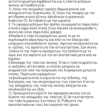
αντίστοιχα μέτρα λαμβάνονται και η τσάντα φίλτρων
Αυτόματη μηχανή καρφώματος
σκόνης αντικαθίσταται.
1). Λόγω της ανώμαλης υψηλής θερμοκρασίας και
σκληραίνοντας διακένωσης 2). Λόγω της επαφής με την
Ημι αυτόματη μηχανή καρφώματος
αντίδραση ατμού όξινων, αλκαλικών ή οργανικών
διαλυτών 3). Αντιδράστε με την υγρασία.
Οξυγονοκολλητής πλαισίων
3. Το ύφασμα φίλτρων δεν πρέπει να κρεμαστεί πάρα πολύ
στενά ή πάρα πολύ στενά. Είναι εύκολο να συσσωρευθεί η
σκόνη εάν είναι πάρα πολύ χαλαρή.
Φίλτρα Hepa κλιματισμού
4.Replace η τσάντα υφασμάτων, φυσά το με το
συμπιεσμένο αέρα πρώτα, και έπειτα τον έλεγχο εάν
υπάρχουν οποιεσδήποτε τρύπες. Αφότου επισκευάζονται
φίλτρα εξαγνιστών αέρα
οι τρύπες, τις αφήστε για την αντικατάσταση. Σαν σκόνη
Ξεπλύντε την τσάντα υφασμάτων, την ξεπλύντε με το
νερό, και την αφήστε για την αντικατάσταση μετά από να
Φίλτρο τσαντών αργιλίου
ξεράνει.
5.Blockage της τσάντας σκόνης. Όταν η τσάντα φράζεται,
Φίλτρο τσαντών σκόνης
οι αυξήσεις αντίστασης, οι οποίες μπορούν να
εκφραστούν από την ανάγνωση του διαφορικού μετρητή
πίεσης. Περάτωση υφασμάτων
Origami που διπλώνει τη μηχανή
τα βουλώματα είναι η κύρια αιτία της ένδυσης, της
διάτρησης, και του σκορπίσματος των τσαντών. Η αιτία
της απόφραξης της τσάντας σκόνης ελέγχεται και
υπερηχητική ράβοντας μηχανή
επισκευάζεται ως εξής.
1). Προσωρινά ενισχύστε την αφαίρεση σκόνης για να
λύσετε την απόφραξη της τσάντας 2). Αντικαταστήστε
φίλτρο αέρα Μηχανή κατασκευής πλαισίων
την τσάντα μερικώς ή εντελώς 3). Ρυθμίστε την
εγκατάσταση και τους λειτουργούντες όρους.