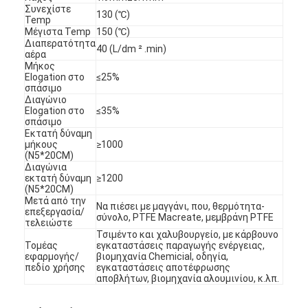
Συνεχίστε
130 (℃)
Temp
Μέγιστα Temp
150 (℃)
Διαπερατότητα
40 (L/dm ² .min)
αέρα
Μήκος
Elogation στο
≤25%
σπάσιμο
Διαγώνιο
Elogation στο
≤35%
σπάσιμο
Εκτατή δύναμη
μήκους
≥1000
(N5*20CM)
Διαγώνια
εκτατή δύναμη
≥1200
(N5*20CM)
Μετά από την
Να πιέσει με μαγγάνι, που, θερμότητα-
επεξεργασία/
σύνολο, PTFE Macreate, μεμβράνη PTFE
τελειώστε
Σπίτι
Τσιμέντο και χαλυβουργείο, με κάρβουνο
Τομέας
εγκαταστάσεις παραγωγής ενέργειας,
εφαρμογής/
βιομηχανία Chemicial, οδηγία,
Προϊόντα
πεδίο χρήσης
εγκαταστάσεις αποτέφρωσης
αποβλήτων, βιομηχανία αλουμινίου, κ.λπ.
Βίντεο