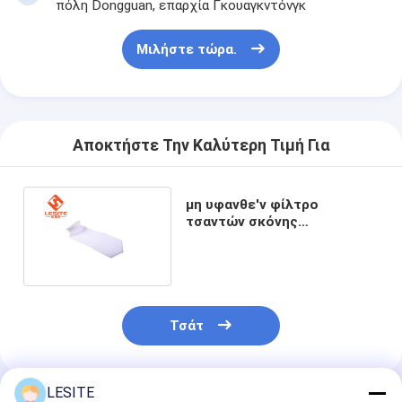
πόλη Dongguan, επαρχία Γκουαγκντόνγκ
Μιλήστε τώρα.
Αποκτήστε Την Καλύτερη Τιμή Για
μη υφανθε'ν φίλτρο
τσαντών σκόνης
πολυεστέρα 1.9mm, υψηλής
θερμοκρασίας τσάντες
φίλτρων
Τσάτ
LESITE