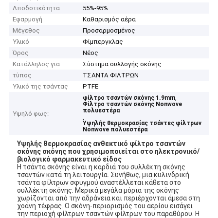
Αποδοτικότητα
55%-95%
Εφαρμογή
Καθαρισμός αέρα
Μέγεθος
Προσαρμοσμένος
Υλικό
Φίμπεργκλας
Όρος
Νέος
Κατάλληλος για
Σύστημα συλλογής σκόνης
τύπος
ΤΣΑΝΤΑ ΦΙΛΤΡΩΝ
Υλικό της τσάντας
PTFE
,
φίλτρο τσαντών σκόνης 1.9mm
Φίλτρο τσαντών σκόνης Nonwove
πολυεστέρα
Υψηλό φως:
,
Υψηλής θερμοκρασίας τσάντες φίλτρων
Nonwove πολυεστέρα
Υψηλής θερμοκρασίας ανθεκτικό φίλτρο τσαντών
σκόνης σκόνης που χρησιμοποιείται στο ηλεκτρονικό/
βιολογικό φαρμακευτικό είδος
Η τσάντα σκόνης είναι η καρδιά του συλλέκτη σκόνης
τσαντών κατά τη λειτουργία. Συνήθως, μια κυλινδρική
τσάντα φίλτρων σφυγμού αναστέλλεται κάθετα στο
συλλέκτη σκόνης. Μερικά μεγάλα μόρια της σκόνης
χωρίζονται από την αδράνεια και περιέρχονται άμεσα στη
χοάνη τέφρας. Ο σκόνη-περιορισμός του αερίου εισάγει
την περιοχή φίλτρων τσαντών φίλτρων του παραθύρου. Η