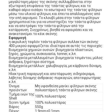
μεγαλύτερη μέρος της σκόνης συλλαμβάνεται στην
εξωτερική επιφάνεια της τσάντας φίλτρων, και το
καθαρό αέριο εισάγει το εσωτερικό της τσάντας φίλτρων
μέσω του υλικού φίλτρων, και έπειτα απαλλαγμένος από
την οπή αερισμού. Το κλουβί μέσα στην τσάντα φίλτρων
χρησιμοποιείται για να υποστηρίξει την τσάντα φίλτρων
και να αποτρέψει την τσάντα φίλτρων από την
κατάρρευση. Συγχρόνως, βοηθά να αφαιρέσει και να
ανακατανείμει το κέικ σκόνης.
Εφαρμογή
η ακρυλική τεφλόν τσάντα φίλτρων συλλεκτών σκόνης
400 μικρού εφαρμόζεται ιδιαίτερα σε αυτές τις περιοχές:
Βιομηχανία χημικών ουσιών: βιομηχανία πλαστικών,
ξηρός, χρώματα, συσκευασία, tonner, κ.λπ.
Βιομηχανία μεταλλευμάτων: βιομηχανία τσιμέντου, μύλος
άνθρακα, ξηρότερο σύστημα
Βιομηχανία μετάλλων: χαλυβουργία, με κάρβουνο δύναμη,
κ.λπ.
Ηλεκτρική παραγωγή και αποτέφρωση: σιδηρόκραμα,
λέβητες δύναμης άνθρακας-πυρκαγιών, αποτεφρωτήρας
κ.λπ.
Όνομα
Μη υφανθείσα μανίκι φίλτρων σκόνης
προϊόντων
πολυεστέρα ή τσάντα φίλτρων σκόνης
Τμήμα ινών της
100% πολυεστέρας
Shell
Scrim τμήμα
100% πολυεστέρας
Βάρος
550g
Πάχος
1.9mm±0.1mm