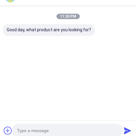
Συνιστώμενα Προϊόντα
11:20 PM
Good day, what product are you looking for?
Ανθεκτικότητα στο
Φυσικό
Ανθεκτικό στ
νερό Αντι-Αβραίωση
φίμπεργκλας
θερμότητα PT
PTFE 55% Φίλτρο
φίλτρων τσαντών
τσάντα συλλε
σακούλας σκόνης
σκόνης
σκόνης 1 μικρ
πολυπροπυλενίου
τη χαλυβουργί
Καλύτερη τιμή
Καλύτερη τιμή
Καλύτερη 
πιστοποιητικών CE
χρώματος
Αρχική Σελίδα
Περίπου εμείς
Desktop Site
Sitemap
Πολιτική απορρήτου
Ποιότητα
Φίλτρο αέρα που κατασκευάζει τη μηχανή
Κίνα
εργοστάσιο.Copyright © 2026 Dongguan city Lesite
electromechanical equipment Co., LTD. All Rights Reserved.