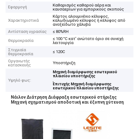
Καθαρισμός καθαρού αέρα και
Εφαρμογή
καυσαερίων για εμπορικούς σκοπούς
Κάρτον, αλουμινένιο κέλυφος,
Χαρακτηριστικά
καλωδιωμένο κέλυφος ή κέλυφος από
ανοξείδωτο χάλυβα
Αντίσταση υγρασίας
≤ 80%RH
≤ 100 °C κατ' ανώτατο όριο σε συνεχή
Θερμοκρασία
λειτουργία
Στιγμιαία
≤ 120C
θερμοκρασία
Οργανωτής
Υποστήριξη
κατασκευής
Μηχανή διαμόρφωσης εσωτερικού
πλαισίου υποστήριξης
Υψηλό φως:
,
Επιτυχής Μηχανή διαμόρφωσης
εσωτερικού πλαισίου υποστήριξης
Νάιλον Διάτρηση Διάφραξη εσωτερικού στήριξης
Μηχανή σχηματισμού αποδοτική και έξυπνη χύτευση