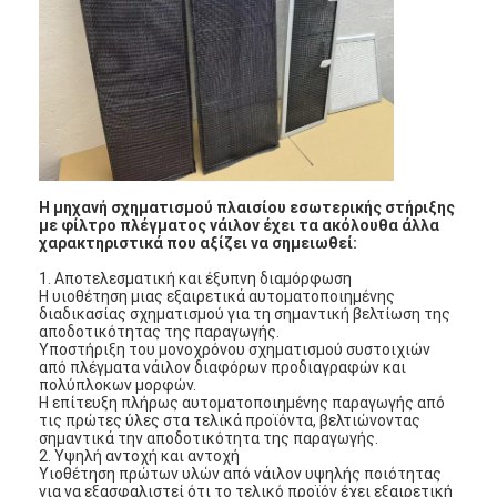
Σχετικά με εμάς
Επισκεψή εργοστασίου
Έλεγχος ποιότητας
Επικοινωνήστε μαζί μας
Η μηχανή σχηματισμού πλαισίου εσωτερικής στήριξης
Ειδήσεις
με φίλτρο πλέγματος νάιλον έχει τα ακόλουθα άλλα
χαρακτηριστικά που αξίζει να σημειωθεί:
Μιλήστε τώρα.
1. Αποτελεσματική και έξυπνη διαμόρφωση
Η υιοθέτηση μιας εξαιρετικά αυτοματοποιημένης
διαδικασίας σχηματισμού για τη σημαντική βελτίωση της
αποδοτικότητας της παραγωγής.
Υποστήριξη του μονοχρόνου σχηματισμού συστοιχιών
Φίλτρο αέρα που κατασκευάζει τη μηχανή
από πλέγματα νάιλον διαφόρων προδιαγραφών και
πολύπλοκων μορφών.
Η επίτευξη πλήρως αυτοματοποιημένης παραγωγής από
Μηχανή κατασκευής φίλτρων αέρα
τις πρώτες ύλες στα τελικά προϊόντα, βελτιώνοντας
σημαντικά την αποδοτικότητα της παραγωγής.
2. Υψηλή αντοχή και αντοχή
Φίλτρο τσεπών που κατασκευάζει τη μηχανή
Υιοθέτηση πρώτων υλών από νάιλον υψηλής ποιότητας
για να εξασφαλιστεί ότι το τελικό προϊόν έχει εξαιρετική