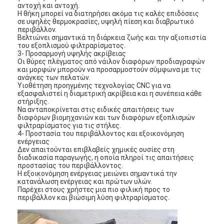
αντοχή και αντοχή.
Αυτόματη μηχανή καρφώματος
Η θήκη μπορεί να διατηρήσει ακόμα τις καλές επιδόσεις
σε υψηλές θερμοκρασίες, υψηλή πίεση και διαβρωτικό
Ημι αυτόματη μηχανή καρφώματος
περιβάλλον.
Βελτιώνει σημαντικά τη διάρκεια ζωής και την αξιοπιστία
του εξοπλισμού φιλτραρίσματος.
Οξυγονοκολλητής πλαισίων
3- Προσαρμογή υψηλής ακρίβειας
Οι θύρες πλέγματος από νάιλον διαφόρων προδιαγραφών
και μορφών μπορούν να προσαρμοστούν σύμφωνα με τις
Φίλτρα Hepa κλιματισμού
ανάγκες των πελατών.
Υιοθέτηση προηγμένης τεχνολογίας CNC για να
εξασφαλιστεί η διαμετρική ακρίβεια και η συνέπεια κάθε
φίλτρα εξαγνιστών αέρα
στήριξης.
Να ανταποκρίνεται στις ειδικές απαιτήσεις των
Φίλτρο τσαντών αργιλίου
διαφόρων βιομηχανιών και των διαφόρων εξοπλισμών
φιλτραρίσματος για τις στήλες.
4- Προστασία του περιβάλλοντος και εξοικονόμηση
Φίλτρο τσαντών σκόνης
ενέργειας
Δεν απαιτούνται επιβλαβείς χημικές ουσίες στη
διαδικασία παραγωγής, η οποία πληροί τις απαιτήσεις
Origami που διπλώνει τη μηχανή
προστασίας του περιβάλλοντος.
Η εξοικονόμηση ενέργειας μειώνει σημαντικά την
κατανάλωση ενέργειας και πρώτων υλών.
υπερηχητική ράβοντας μηχανή
Παρέχει στους χρήστες μια πιο φιλική προς το
περιβάλλον και βιώσιμη λύση φιλτραρίσματος.
φίλτρο αέρα Μηχανή κατασκευής πλαισίων