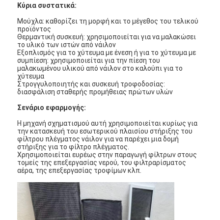
Κύρια συστατικά:
Μούχλα: καθορίζει τη μορφή και το μέγεθος του τελικού
προϊόντος
Θερμαντική συσκευή: χρησιμοποιείται για να μαλακώσει
το υλικό των ιστών από νάιλον
Εξοπλισμός για το χύτευμα με ένεση ή για το χύτευμα με
συμπίεση: χρησιμοποιείται για την πίεση του
μαλακωμένου υλικού από νάιλον στο καλούπι για το
χύτευμα
Στρογγυλοποιητής και συσκευή τροφοδοσίας:
διασφάλιση σταθερής προμήθειας πρώτων υλών
Σενάριο εφαρμογής:
Η μηχανή σχηματισμού αυτή χρησιμοποιείται κυρίως για
την κατασκευή του εσωτερικού πλαισίου στήριξης του
φίλτρου πλέγματος νάιλον για να παρέχει μια δομή
στήριξης για το φίλτρο πλέγματος.
Χρησιμοποιείται ευρέως στην παραγωγή φίλτρων στους
τομείς της επεξεργασίας νερού, του φιλτραρίσματος
Σπίτι
αέρα, της επεξεργασίας τροφίμων κλπ.
Προϊόντα
Βίντεο