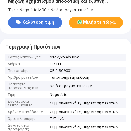
Μηχανή σχηματισμού αποδοτική και έξυπνη
χύτευση
Τιμή：Negotiate
MOQ：Να διαπραγματευτούμε.
Καλύτερη τιμή
Μιλήστε τώρα.
Περιγραφή Προϊόντων
Τόπος καταγωγής
Ντονγκουάν Κίνα
Μάρκα
LESITE
Πιστοποίηση
CE / ISO9001
Αριθμό μοντέλου
Τυποποιημένη έκδοση
Ποσότητα
Να διαπραγματευτούμε.
παραγγελίας min
Τιμή
Negotiate
Συσκευασία
Συμβουλευτική εξυπηρέτηση πελατών
λεπτομέρειες
Χρόνος παράδοσης
Συμβουλευτική εξυπηρέτηση πελατών
Όροι πληρωμής
T/T, L/C
Δυνατότητα
Συμβουλευτική εξυπηρέτηση πελατών
προσφοράς