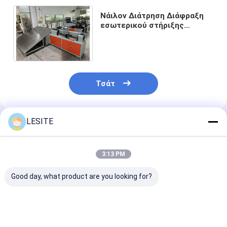
Νάιλον Διάτρηση Διάφραξη
εσωτερικού στήριξης
Μηχανή σχηματισμού
αποδοτική και έξυπνη
χύτευση
Τσάτ
LESITE
Συνιστώμενα Προϊόντα
3:13 PM
Good day, what product are you looking for?