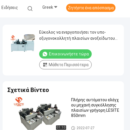
Greek
Ειδήσεις
Ζητήστε ένα απόσπασμα
Εύκολος να ενεργοποιήσει τον υπο-
οξυγονοκολλητή πλαισίων ανοξείδωτου
7pa για το φίλτρο πιάτων
Επικοινωνήστε τώρα
Μάθετε Περισσότερα
Σχετικά Βίντεο
Πλήρης αυτόματου ελέγχ
ου μηχανή συγκόλλησης
πλαισίων γρήγορη LESITE
850mm
Οξυγονοκολλητής πλαισίων
01:10
2022-07-27