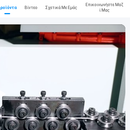
Επικοινωνήστε Μαζ
ροϊόντα
Βίντεο
Σχετικά Με Εμάς
Ί Μας