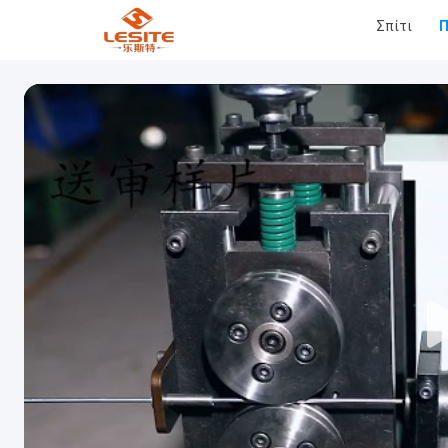
Σπίτι
Π