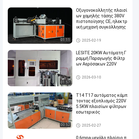
Οξυγονοκολλητής πλαισί
ων χαμηλής τάσης 380V
πιστοποίησης CE, ηλεκτρ
ική μηχανή συγκόλλησης
Οξυγονοκολλητής πλαισίων
01:11
2025-02-19
LESITE 20KW Αυτόματη Γ
ραμμή Παραγωγής Φίλτρ
ων Αερόσακων 220V
Φίλτρο αέρα που κατασκευάζ
2026-03-10
ει τη μηχανή
01:57
T14 T17 αυτόματος κάμπ
τοντας εξοπλισμός 220V
5.5KW πλαισίων φίλτρων
εσωτερικός
Φίλτρο τσεπών που κατασκε
00:52
2025-02-27
υάζει τη μηχανή
0.6mpa μεγάλο πλαίσιο π