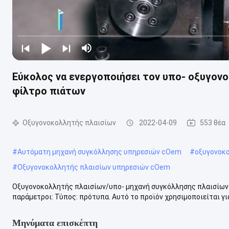
Εύκολος να ενεργοποιήσει τον υπο- οξυγονο
φίλτρο πιάτων
Οξυγονοκολλητής πλαισίων
2022-04-09
553 θέα
#
Αυτόματη μηχανή συγκόλλησης υπηρεσιών cOem
#
οξυγονοκ
#
Οξυγονοκολλητής πλαισίων υπηρεσιών cOem
Οξυγονοκολλητής πλαισίων/υπο- μηχανή συγκόλλησης πλαισίων 
παράμετροι: Τύπος: πρότυπα. Αυτό το προϊόν χρησιμοποιείται γι
Μηνύματα επισκέπτη