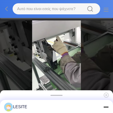
Χαμηλής ροής αντίστασης αληθινή Hepa
LESITE
λουρίδα συμπίεσης ΓΠ φίλτρων